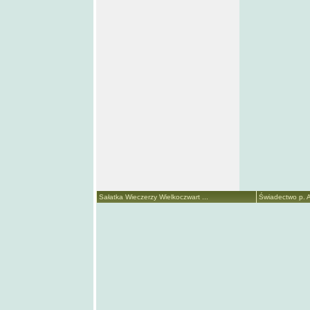
Sałatka Wieczerzy Wielkoczwart ...
Świadectwo p. A