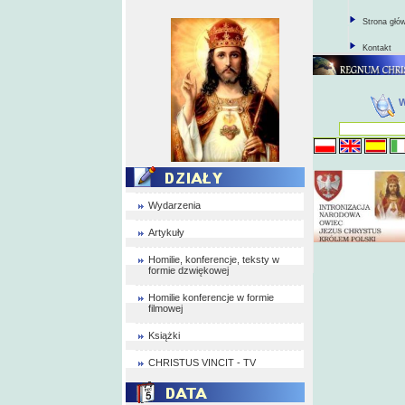
Strona głó
Kontakt
Wydarzenia
Artykuły
Homilie, konferencje, teksty w
formie dzwiękowej
Homilie konferencje w formie
filmowej
Książki
CHRISTUS VINCIT - TV