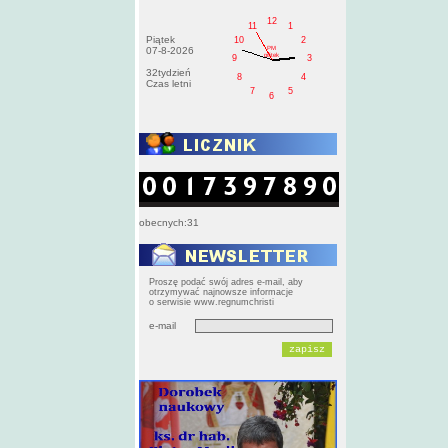
12
11
1
Piątek
10
2
PM
07-8-2026
pištek
9
3
32tydzień
8
4
Czas letni
7
5
6
obecnych:31
Proszę podać swój adres e-mail, aby
otrzymywać najnowsze informacje
o serwisie www.regnumchristi
e-mail