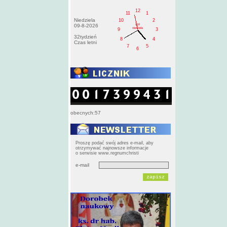
12
11
1
Niedziela
10
2
AM
09-8-2026
niedziela
9
3
32tydzień
8
4
Czas letni
7
5
6
obecnych:57
Proszę podać swój adres e-mail, aby
otrzymywać najnowsze informacje
o serwisie www.regnumchristi
e-mail