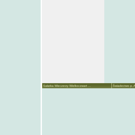
Sałatka Wieczerzy Wielkoczwart ...
Świadectwo p. A