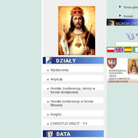
Strona głó
Kontakt
Wydarzenia
Artykuły
Homilie, konferencje, teksty w
formie dzwiękowej
Homilie konferencje w formie
filmowej
Książki
CHRISTUS VINCIT - TV