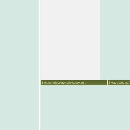
Sałatka Wieczerzy Wielkoczwart ...
Świadectwo p. A