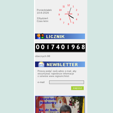
12
11
1
Poniedziałek
10
2
PM
10-8-2026
poniedziałek
9
3
33tydzień
8
4
Czas letni
7
5
6
obecnych:98
Proszę podać swój adres e-mail, aby
otrzymywać najnowsze informacje
o serwisie www.regnumchristi
e-mail