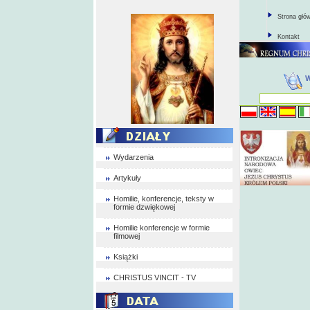
Strona głó
Kontakt
Wydarzenia
Artykuły
Homilie, konferencje, teksty w
formie dzwiękowej
Homilie konferencje w formie
filmowej
Książki
CHRISTUS VINCIT - TV