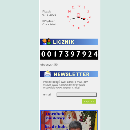
12
11
1
Piątek
10
2
PM
07-8-2026
pištek
9
3
32tydzień
8
4
Czas letni
7
5
6
obecnych:50
Proszę podać swój adres e-mail, aby
otrzymywać najnowsze informacje
o serwisie www.regnumchristi
e-mail