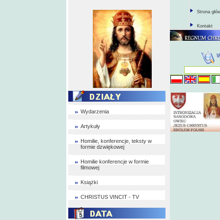
Strona głó
Kontakt
Wydarzenia
Artykuły
Homilie, konferencje, teksty w
formie dzwiękowej
Homilie konferencje w formie
filmowej
Książki
CHRISTUS VINCIT - TV