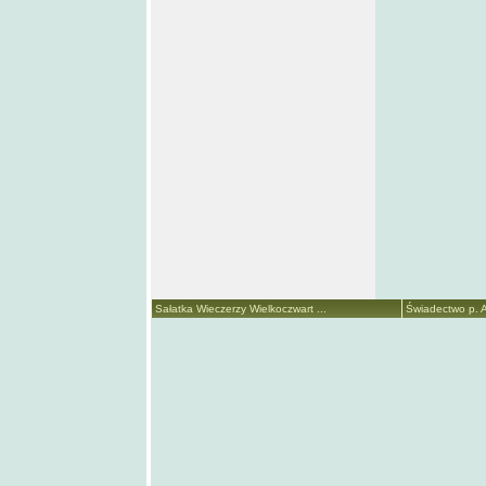
Sałatka Wieczerzy Wielkoczwart ...
Świadectwo p. A