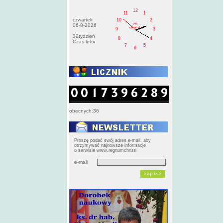
12
11
1
czwartek
10
2
PM
06-8-2026
czwartek
9
3
32tydzień
8
4
Czas letni
7
5
6
obecnych:36
Proszę podać swój adres e-mail, aby
otrzymywać najnowsze informacje
o serwisie www.regnumchristi
e-mail