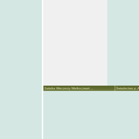
Sałatka Wieczerzy Wielkoczwart ...
Świadectwo p. A