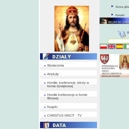
Strona głó
Kontakt
Wydarzenia
Artykuły
Homilie, konferencje, teksty w
formie dzwiękowej
Homilie konferencje w formie
filmowej
Książki
CHRISTUS VINCIT - TV