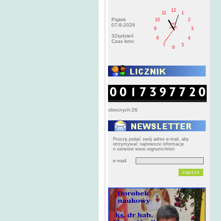
12
11
1
Piątek
10
2
AM
07-8-2026
pištek
9
3
32tydzień
8
4
Czas letni
7
5
6
obecnych:26
Proszę podać swój adres e-mail, aby
otrzymywać najnowsze informacje
o serwisie www.regnumchristi
e-mail