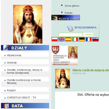
Strona główna
Kontakt
WYSZUKIWARKA
Wydarzenia
Artykuły
Homilie, konferencje, teksty w
Oferta rzeźb do wzięcia
formie dzwiękowej
2025-01-06
Homilie konferencje w formie
filmowej
Książki
CHRISTUS VINCIT - TV