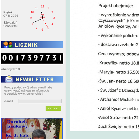
12
11
1
Piątek
10
2
AM
07-8-2026
pištek
9
3
32tydzień
8
4
Czas letni
7
5
6
obecnych:18
Proszę podać swój adres e-mail, aby
otrzymywać najnowsze informacje
o serwisie www.regnumchristi
e-mail