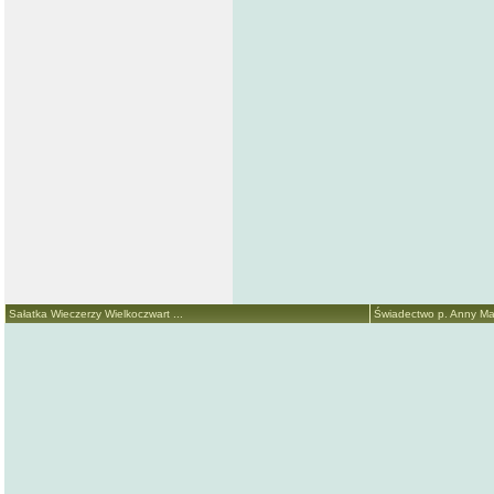
Sałatka Wieczerzy Wielkoczwart ...
Świadectwo p. Anny Mari