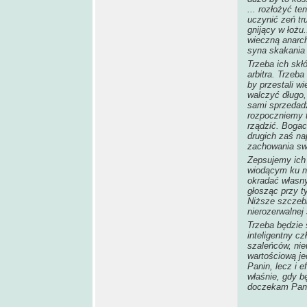
... rozłożyć te
uczynić zeń tru
gnijący w łożu
wieczną anarch
syna skakania 
Trzeba ich skłó
arbitra. Trzeb
by przestali w
walczyć długo,
sami sprzedadz
rozpoczniemy t
rządzić. Boga
drugich zaś na
zachowania sw
Zepsujemy ich 
wiodącym ku ni
okradać własny 
głosząc przy t
Niższe szczeb
nierozerwalnej 
Trzeba będzie 
inteligentny c
szaleńców, nie
wartościową je
Panin, lecz i 
właśnie, gdy b
doczekam Pani