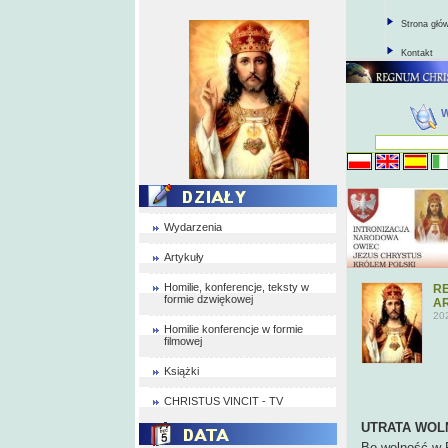
Strona głó
Kontakt
Wydarzenia
Artykuły
Homilie, konferencje, teksty w
RE
formie dzwiękowej
AR
20
Homilie konferencje w formie
filmowej
Książki
CHRISTUS VINCIT - TV
UTRATA WOL
Bo wolność w 