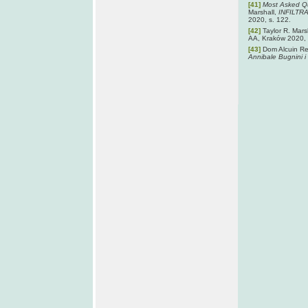
[41]
Most Asked Qu
Marshall,
INFILTRA
2020, s. 122.
[42]
Taylor R. Mars
AA, Kraków 2020, 
[43]
Dom Alcuin Re
Annibale Bugnini i 