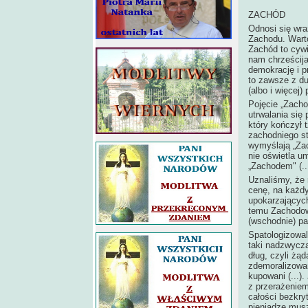
ZACHÓD
Odnosi się wraż
Zachodu. Wart
Zachód to cywi
nam chrześcija
demokrację i p
to zawsze z du
(albo i więcej) p
Pojęcie „Zachod
utrwalania się
który kończył 
zachodniego sta
wymyślają „Zac
nie oświetla u
„Zachodem" (...
Uznaliśmy, że 
cenę, na każdy
upokarzających
temu Zachodowi
(wschodnie) p
Spatologizowal
taki nadzwycz
dług, czyli żą
zdemoralizowan
kupowani (...)
z przerażenie
całości bezkr
pieniądze musz