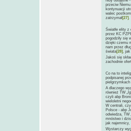
niby obojętne 
przeciw Niemu.
kontynuacji ut
walec postkomu
zatrzymał
[27]
.
Światłe elity 
przez KC PZPR,
pogodziły się 
dzięki czemu 
nam przez dług
świata
[28]
, ja
Jakoś się skład
zachodnie ofer
Co na to intel
podpisanej prz
pielgrzymkach 
A dlaczego wyg
również TW
„I
czyli abp Bro
wieloletni neg
W centrali, cz
Polsce - abp J
odwiedza, TW
mnóstwo i dzisi
jak najemnicy, 
Wystarczy wyg