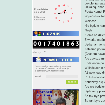
pokolenia naszy
12
11
1
unikalną, choć
Poniedziałek
10
2
Poeta Kornel F
PM
10-8-2026
poniedziałek
9
3
W państwie tot
33tydzień
8
4
Czas letni
Wolność
7
5
6
Nie będzie na
Nagle
Z dnia na dzie
Z wtorku na śr
Będą nam jej s
Zabierać po k
obecnych:81
(Czasem nawe
Ale zawsze mni
Codziennie po 
Proszę podać swój adres e-mail, aby
W ilościach n
otrzymywać najnowsze informacje
o serwisie www.regnumchristi
Aż pewnego dn
e-mail
Po kilku lub ki
Zbudzimy się w
Ale nie będzie
Będziemy prze
Że tak być po
Bo tak było z