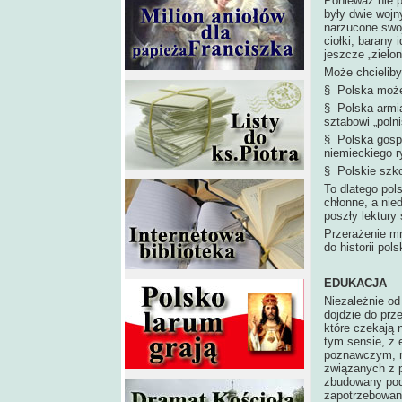
Ponieważ nie 
były dwie wojny
narzucone swoj
ciołki, barany
jeszcze „zielon
Może chcieliby
§ Polska może 
§ Polska armi
sztabowi „pol
§ Polska gospo
niemieckiego r
§ Polskie szko
To dlatego pol
chłonne, a nie
poszły lektury
Przerażenie m
do historii pol
EDUKACJA
Niezależnie od
dojdzie do prz
które czekają n
tym sensie, z 
poznawczym, m
związanych z p
zbudowany pod
zapotrzebowan