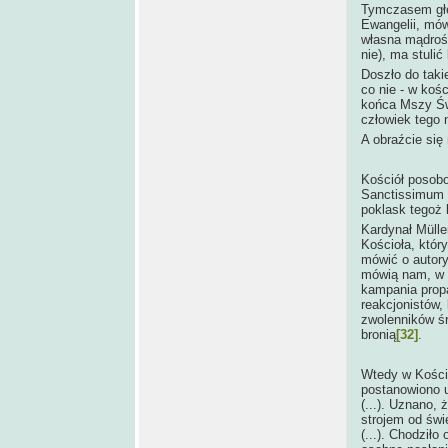
Tymczasem głęb
Ewangelii, mów
własna mądrość
nie), ma stulić
Doszło do taki
co nie - w kośc
końca Mszy Świę
człowiek tego ni
A obraźcie się
Kościół posobo
Sanctissimum i
poklask tegoż 
Kardynał Mülle
Kościoła, któr
mówić o autory
mówią nam, w 
kampania prop
reakcjonistów,
zwolenników ś
bronią
[32]
.
Wtedy w Kości
postanowiono u
(...). Uznano, 
strojem od świe
(...). Chodził