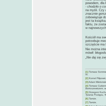
powodem, dla 
- chodziło o c
na myśli. Czy 
znacznie gors
zobowiązuje do
jest ta książk
faktu, że zost
w najnowszych 
Kościół ma swo
potrzebuje me
szczęście ma R
Nie można inte
mówił: błogosł
„Nie daj się z
[1]
Tomasz Somme
III.
[2]
Kornel Filipowi
[3]
Adam Wielomsk
[4]
Tomasz Cukiern
Bartoszewiczem, 
[5]
Grzegorz Kuch
Tyrania Postępu,
W
[6]
Tamże.
[7]
Tamże.