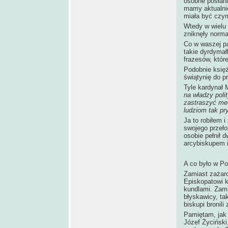
osobne posłani
mamy aktualnie
miała być czym
Wtedy w wielu 
zniknęły norma
Co w waszej pa
takie dyrdymał
frazesów, któr
Podobnie księża
świątynię do pr
Tyle kardynał 
na władzy poli
zastraszyć med
ludziom tak pr
Ja to robiłem 
swojego przeło
osobie pełnił 
arcybiskupem 
A co było w P
Zamiast zażarc
Episkopatowi k
kundlami. Zami
błyskawicy, ta
biskupi bronili
Pamiętam, jak 
Józef Życiński