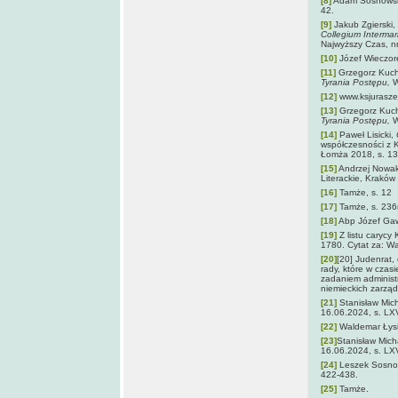
[8]
Adam Sosnows
42.
[9]
Jakub Zgierski,
Collegium Intermar
Najwyższy Czas, nr
[10]
Józef Wieczor
[11]
Grzegorz Kuc
Tyrania Postępu,
W
[12]
www.ksjurasze
[13]
Grzegorz Kuc
Tyrania Postępu,
W
[14]
Paweł Lisicki,
współczesności z 
Łomża 2018, s. 13
[15]
Andrzej Nowa
Literackie, Kraków
[16]
Tamże, s. 12
[17]
Tamże, s. 236
[18]
Abp Józef Gaw
[19]
Z listu carycy 
1780. Cytat za: W
[20]
[20] Judenrat,
rady, które w czas
zadaniem administ
niemieckich zarząd
[21]
Stanisław Mic
16.06.2024, s. LX
[22]
Waldemar Łys
[23]
Stanisław Mich
16.06.2024, s. LX
[24]
Leszek Sosno
422-438.
[25]
Tamże.