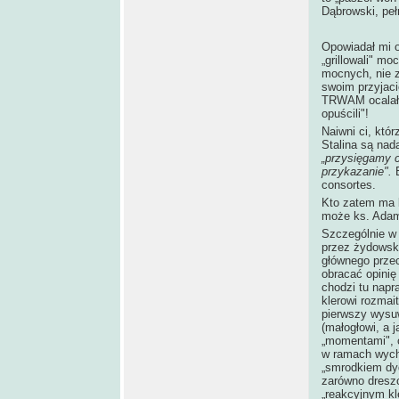
Dąbrowski, peł
Opowiadał mi o
„grillowali" m
mocnych, nie z
swoim przyjaci
TRWAM ocalały
opuścili"!
Naiwni ci, któ
Stalina są nada
„przysięgamy c
przykazanie".
consortes.
Kto zatem ma 
może ks. Adam
Szczególnie w
przez żydowsk
głównego przec
obracać opinię
chodzi tu napr
klerowi rozmai
pierwszy wysu
(małogłowi, a 
„momentami", c
w ramach wych
„smrodkiem dy
zarówno dreszc
„reakcyjnym kl