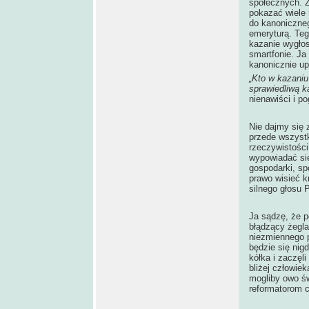
społecznych. Z
pokazać wiele
do kanoniczneg
emeryturą. Teg
kazanie wygłos
smartfonie. J
kanonicznie u
„Kto w kazaniu
sprawiedliwą k
nienawiści i p
Nie dajmy się 
przede wszystk
rzeczywistości
wypowiadać się 
gospodarki, sp
prawo wisieć k
silnego głosu 
Ja sądzę, że p
błądzący żeglar
niezmiennego p
będzie się nig
kółka i zaczęl
bliżej człowie
mogliby owo św
reformatorom c