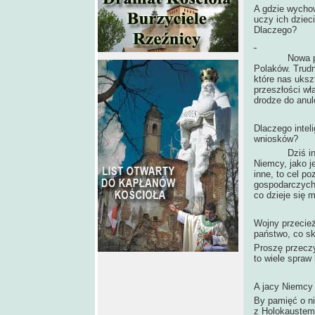
A gdzie wychow
uczy ich dziec
Dlaczego?
Nowa podstaw
Polaków. Trudn
które nas uksz
przeszłości wł
drodze do anul
Dlaczego intel
wniosków?
Dziś inne są 
Niemcy, jako j
inne, to cel p
gospodarczych 
co dzieje się 
Wojny przecież
państwo, co sk
Proszę przecz
to wiele spraw 
A jacy Niemcy 
By pamięć o ni
z Holokaustem 