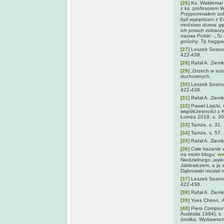
[26]
Ks. Waldemar 
z ks. profesorem 
Przypomniałem sob
byli wypędzani z Eu
mnóstwo drzew, gęs
ich pniach zobaczyli
nazwa Polski - „Tu 
gościny. Tę hagga
[27]
Leszek Sosno
422-438.
[28]
Rafał A. Ziemk
[29]
„Grzech w suta
duchownych.
[30]
Leszek Sosno
422-438.
[31]
Rafał A. Ziemk
[32]
Paweł Lisicki,
współczesności z 
Łomża 2018, s. 30
[33]
Tamże, s. 31.
[34]
Tamże, s. 57.
[35]
Rafał A. Ziemk
[36]
Całe kazanie w
na moim blogu:
ww
Niedzielnego „wyle
Jaklewiczem, a ja
Dąbrowski musiał ro
[37]
Leszek Sosno
422-438.
[38]
Rafał A. Ziemk
[39]
Yves Chiron,
A
[40]
Piers Compto
Australia 1984), s.
środka,
Wydawnictw