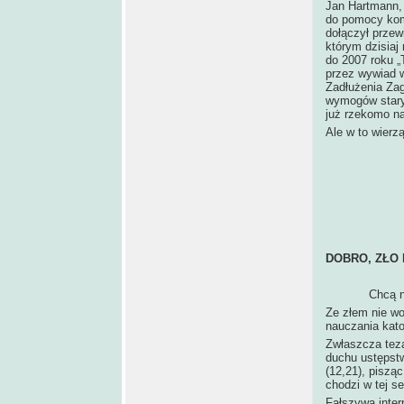
Jan Hartmann, 
do pomocy komp
dołączył prze
którym dzisiaj
do 2007 roku „
przez wywiad 
Zadłużenia Za
wymogów staryc
już rzekomo n
Ale w to wierzą
DOBRO, ZŁO 
Chcą nas wyz
Ze złem nie wo
nauczania katol
Zwłaszcza teza
duchu ustępstw
(12,21), piszą
chodzi w tej se
Fałszywa inter