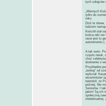
tych zdrajców 
„Wiernych Koś
tylko do sumie
roku.
Dziś te słowa, 
ludziom namąc
Kościół stał si
końca nikt nie
razie jest to 
autoramentu (..
A tak serio. Pr
często nieuk, 
choć celebryta
dosłownie o ws
Przykładów jes
„teolog" od sze
wyliczał: Kacp
wiceminister s
twierdził, że 
później. Nie mó
Seniorów. I tak
jakim! Są ich 
społeczną zawd
intelektualnej