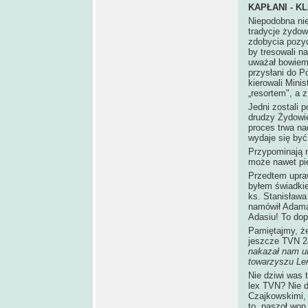
KAPŁANI - K
Niepodobna ni
tradycje żydow
zdobycia pozycj
by tresowali n
uważał bowiem,
przysłani do P
kierowali Mini
„resortem", a 
Jedni zostali p
drudzy Żydowie
proces trwa na
wydaje się być
Przypominają n
może nawet pi
Przedtem upra
byłem świadkiem
ks. Stanisława
namówił Adama 
Adasiu! To dopi
Pamiętajmy, że
jeszcze TVN 2
nakazał nam u
towarzyszu Len
Nie dziwi was 
lex TVN? Nie d
Czajkowskimi, 
to „paszoł won