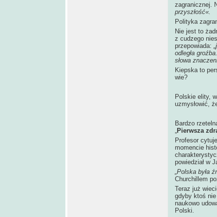
zagranicznej. 
przyszłość«.
Polityka zagra
Nie jest to ża
z cudzego nies
przepowiada:
„
odległa groźba
słowa znaczen
Kiepska to per
wie?
Polskie elity, 
uzmysłowić, że
Bardzo rzeteln
„
Pierwsza zdr
Profesor cytuj
momencie histor
charakterysty
powiedział w J
„Polska była ź
Churchillem po
Teraz już wiec
gdyby ktoś nie
naukowo udowad
Polski.