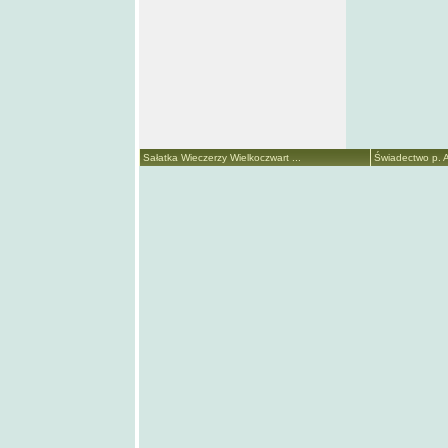
Sałatka Wieczerzy Wielkoczwart ...
Świadectwo p. A