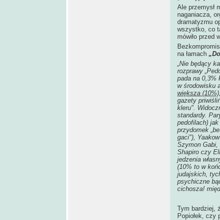
Ale przemysł m
naganiacza, or
dramatyzmu opo
wszystko, co ta
mówiło przed w
Bezkompromiso
na łamach
„Do
„Nie będący ka
rozprawy „Pedof
pada na 0,3% k
w środowisku 
większa (10%)
gazety priwiśl
kleru". Widocz
standardy. Par
pedofilach) ja
przydomek „bes
gaci"), Yaako
Szymon Gabi, 
Shapiro czy El
jedzenia własn
(10% to w końc
judajskich, ty
psychiczne bąd
cichosza! międ
Tym bardziej, 
Popiołek, czy 