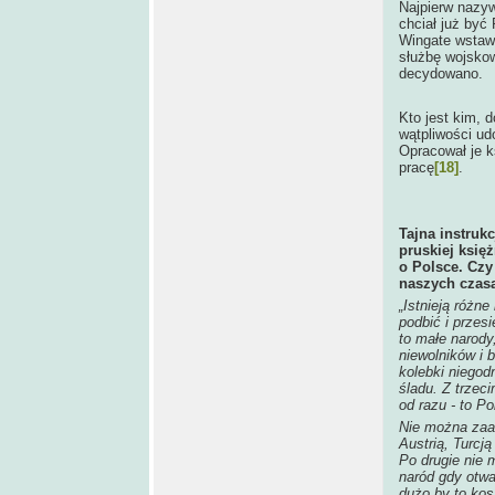
Najpierw nazyw
chciał już być
Wingate wstawi
służbę wojskow
decydowano.
Kto jest kim, 
wątpliwości u
Opracował je k
pracę
[18]
.
Tajna instruk
pruskiej księż
o Polsce. Czy 
naszych czas
„Istnieją różn
podbić i przesi
to małe narod
niewolników i b
kolebki niegod
śladu. Z trzeci
od razu - to Po
Nie można zaan
Austrią, Turcj
Po drugie nie 
naród gdy otwa
dużo by to kos