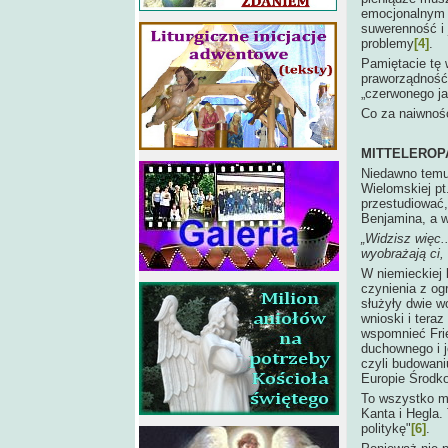
emocjonalnym j
suwerenność i 
problemy
[4]
.
Pamiętacie tę 
praworządność?
„czerwonego jad
Co za naiwność
MITTELEROP
Niedawno temu
Wielomskiej pt
przestudiować, 
Benjamina, a 
„Widzisz więc.
wyobrażają ci, 
W niemieckiej 
czynienia z o
służyły dwie wo
wnioski i tera
wspomnieć Fri
duchownego i j
czyli budowani
Europie Środk
To wszystko ma
Kanta i Hegla.
politykę"
[6]
.