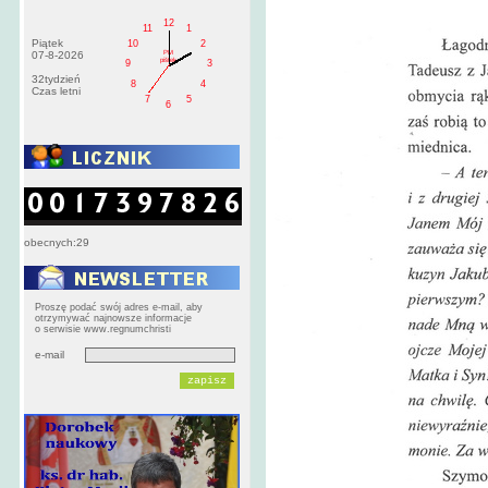
12
11
1
Piątek
10
2
PM
07-8-2026
pištek
9
3
32tydzień
8
4
Czas letni
7
5
6
obecnych:29
Proszę podać swój adres e-mail, aby
otrzymywać najnowsze informacje
o serwisie www.regnumchristi
e-mail