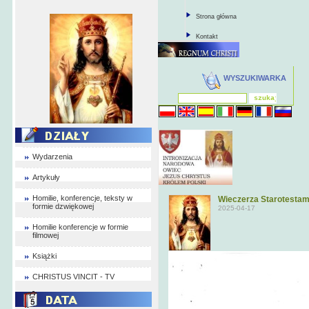
Strona główna
Kontakt
WYSZUKIWARKA
Wydarzenia
Artykuły
Homilie, konferencje, teksty w
Wieczerza Starotestame
formie dzwiękowej
2025-04-17
Homilie konferencje w formie
filmowej
Książki
CHRISTUS VINCIT - TV