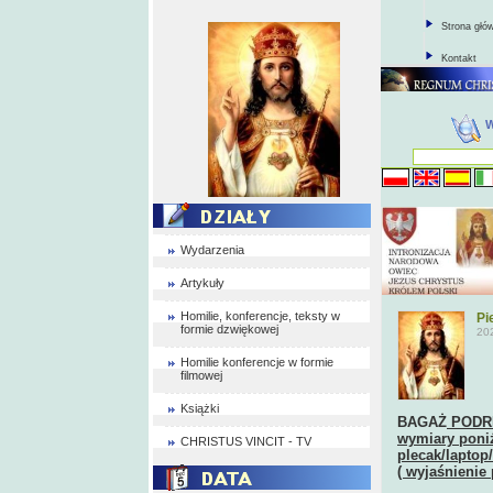
Strona głó
Kontakt
Wydarzenia
Artykuły
Homilie, konferencje, teksty w
Pi
formie dzwiękowej
20
Homilie konferencje w formie
filmowej
Książki
BAGAŻ
PODRĘ
wymiary poniż
CHRISTUS VINCIT - TV
plecak/laptop
( wyjaśnienie