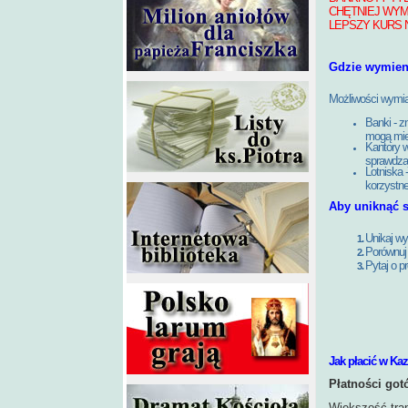
CHĘTNIEJ WYM
LEPSZY KURS 
Gdzie wymien
Możliwości wymian
Banki - z
mogą mie
Kantory 
sprawdza
Lotniska 
korzystne
Aby uniknąć s
Unikaj wy
Porównuj
Pytaj o p
Jak płacić w Ka
Płatności go
Większość tra