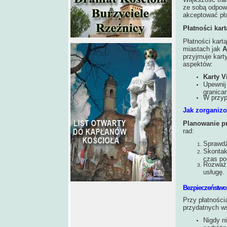
ze sobą odpowi
akceptować pła
Płatności kart
Płatności kart
miastach jak
A
przyjmuje kart
aspektów:
Karty V
Upewnij
granicam
W przyp
Jak zorganiz
Planowanie p
rad:
Sprawdź
Skontak
czas po
Rozważ 
usługę.
Bezpieczeństwo
Przy płatności
przydatnych w
Nigdy n
podróżn