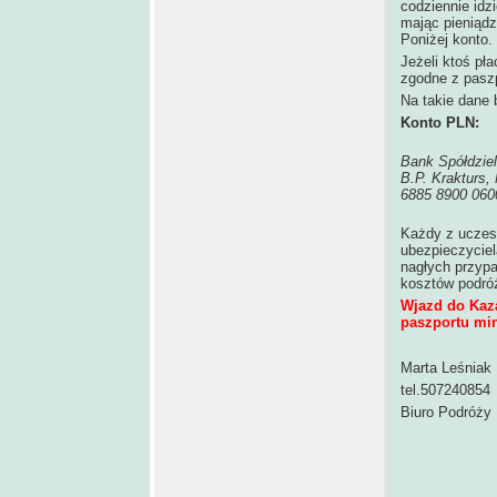
codziennie idzi
mając pieniądz
Poniżej konto.
Jeżeli ktoś pł
zgodne z pasz
Na takie dane
Konto PLN:
Bank Spółdzie
B.P. Krakturs
6885 8900 060
Każdy z uczes
ubezpieczyciel
nagłych przypa
kosztów podró
Wjazd do Kaza
paszportu mi
Marta Leśniak
tel.507240854
Biuro Podróż