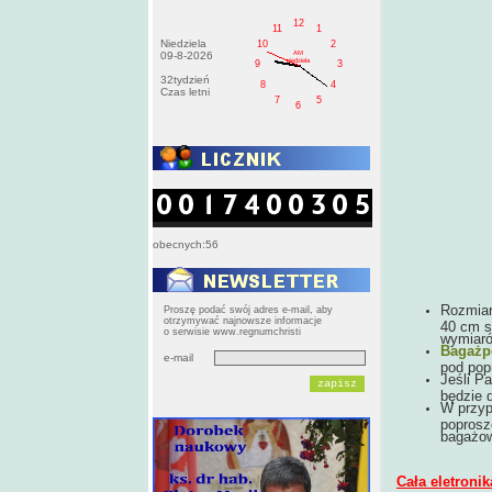
12
11
1
Niedziela
10
2
AM
09-8-2026
niedziela
9
3
32tydzień
8
4
Czas letni
7
5
6
obecnych:56
Rozmiar
Proszę podać swój adres e-mail, aby
otrzymywać najnowsze informacje
40 cm s
o serwisie www.regnumchristi
wymiaró
Bagażp
e-mail
pod pop
Jeśli P
będzie 
W przyp
poprosz
bagażow
Cała eletron