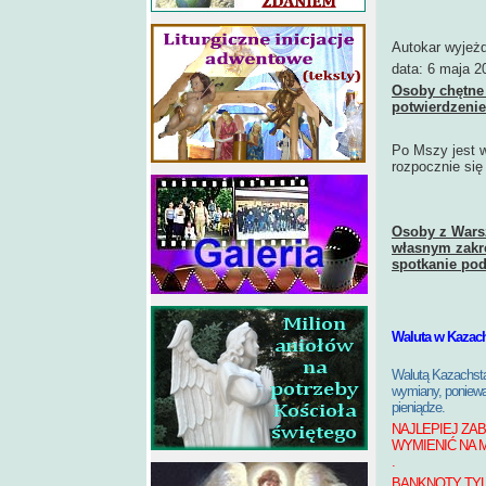
Autokar wyjeż
data: 6 maja 2
Osoby chętne 
potwierdzenie
Po Mszy jest w
rozpocznie się
Osoby z Warsz
własnym zakre
spotkanie po
Waluta w Kazach
Walutą Kazachsta
wymiany, poniewa
pieniądze.
NAJLEPIEJ ZAB
WYMIENIĆ NA 
.
BANKNOTY TYL