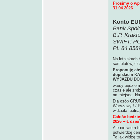
Prosimy o wpł
31.04.2026
Konto EU
Bank Spół
B.P. Krakt
SWIFT: P
PL 84 858
Na lotniskach b
samolotów, czę
Proponuję aby
dopiskiem K
WYJAZDU DO
wtedy będziemy
czasie ale zro
na miejsce. Na
Dla osób GRUP
Warszawy / / P
widziała realn
Całość będzie
2026 +-1 dzień
Ale nie wiem te
potwierdzę cen
To jak widzę t