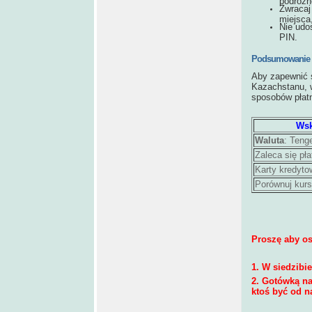
Zwracaj
miejsca
Nie udo
PIN.
Podsumowanie g
Aby zapewnić 
Kazachstanu, w
sposobów płatn
Wsk
Waluta
: Teng
Zaleca się pł
Karty kredyt
Porównuj kur
Proszę aby os
1. W siedzibi
2. Gotówką na
ktoś być od n