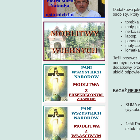
Dodatkowo jak
osobisty, któr
torebka
mały pl
nerka/s
laptop,
parasol
mały apa
lornetka
Jeśli przewozi
one być przew
dodatkowy prze
uiścić odpowie
BAGAŻ
REJES
SUMA wy
(wysoko
Jeśli P
sztuk l