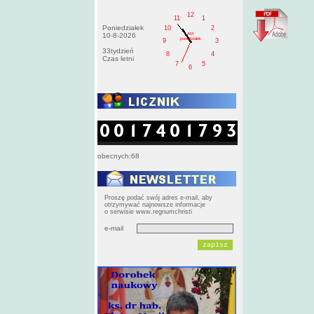
12
11
1
Poniedziałek
10
2
AM
10-8-2026
poniedziałek
9
3
33tydzień
8
4
Czas letni
7
5
6
obecnych:68
Proszę podać swój adres e-mail, aby
otrzymywać najnowsze informacje
o serwisie www.regnumchristi
e-mail