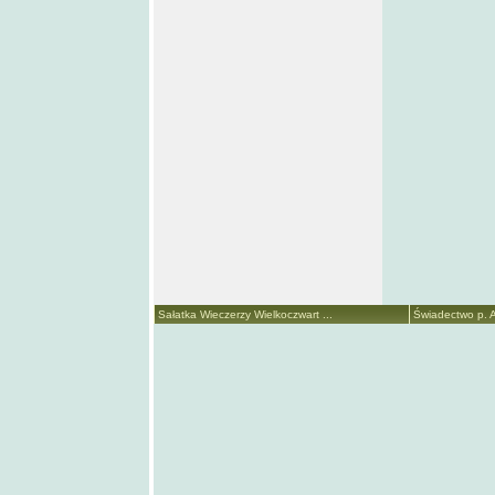
Sałatka Wieczerzy Wielkoczwart ...
Świadectwo p. A