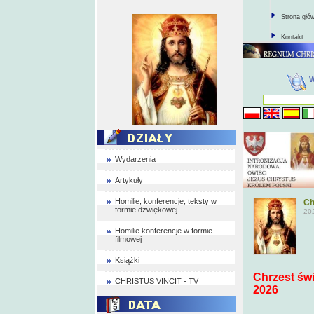
Strona głó
Kontakt
Wydarzenia
Artykuły
Homilie, konferencje, teksty w
Ch
formie dzwiękowej
20
Homilie konferencje w formie
filmowej
Książki
Chrzest świ
CHRISTUS VINCIT - TV
2026