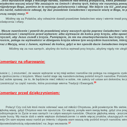
. Jeśli wyrzucicie Boga z waszego narodu, staniecie nad wielką przepaścią, która prowadz
wiadectwo waszej wiary! Nie zważajcie na śmiech i drwiny tych, którzy nie rozumieją powa
rójjedynego Boga, pomimo że to wymaga poświęcenia i odwagi. Nie bójcie się iść „pod prąd, b
ako naród, nabierzecie odwagi, by dać prawdziwe świadectwo i wyznacie wiarę w Boga, to 
14
arczą swojej mocy.
Módlmy się za Polaków, aby odważnie dawali prawdziwe świadectwo wiary i wiernie trwali pr
oświęcenia i ofiary.
.
Wasze nawrócenie i powrót do prawdziwej wiary waszych ojców poprzez świadectwo i wie
oświadczani i stanęliście przed wyborem: albo wytrwacie do końca przy krzyżu, albo opowie
rzyczeli, aby Jezus zszedł z krzyża. Pamiętajcie, że nie ma zmartwychwstania bez krzyża.
rosicie, polega na wytrwałości w dźwiganiu krzyża wbrew tym wszystkim kusicielom, któr
raz z Maryją, wraz z Janem, wytrwać do końca, gdyż w ten sposób dacie świadectwo inny
Módlmy się za nas samych, abyśmy do końca wytrwali przy krzyżu, abyśmy nigdy nie ulegli po
omentarz na ofiarowanie:
usicie (...) zrozumieć, że wasze wybranie w tej misji wobec narodów nie polega na osiąganiu zysk
a zjednoczeniu z krzyżem. Wasz naród staje się narodem-żertwą pośród innych narodów. Potrzeba
dać sobie sprawę, że to, ile będziecie mieć miłości w sobie, nie zależy od ustaw ani dekretów, l
16
czestniczyć ta część narodu, która pozostaje wierna Tradycji i Ewangelii.
omentarz przed dziękczynieniem:
olacy! Czy coś lub ktoś może oderwać was od miłości Chrystusa, jeśli powierzycie Mu siebie, 
łęboką wiarę, gdyż Chrystus was nie opuszcza. Co więcej, posyła wam swoją łaskę, gdyż zna prag
odtrzymujecie to Życie w was samych i w całym waszym narodzie. Okażcie głęboką wiarę - jeszcze 
zasie burzy. Wy macie dziś o wiele większe doświadczenie i o wiele więcej znaków, ukazujących 
iedy On sam wzywa wasz naród po imieniu i objawia wam waszą rolę pośród innych narodów, winni
17
dpowiedzialnością odpowiedzieć na Jego wezwanie.