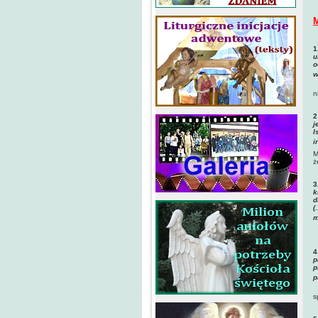
M
1
u
o
w
n
2
j
I
i
M
ż
3
k
d
(
m
M
4
p
p
p
s