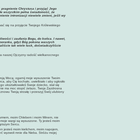
ć pragnienie Chrystusa i przyjąć Jego
zede wszystkim pełna świadomość, że
nie intronizacji niewiele zmieni, jeśli wy
wać się na przyjęcie Twojego Królewskiego
iwości i zaufania Bogu, do końca. I nawet,
o poranka, gdyż Bóg pokona waszych
iście tak wiele łask, doświadczyliście
 dla naszej Ojczyzny radość wielkanocnego
Twoją Mocą; ogarnij moje wysuszenie Twoim
, aby Cię kochało, uwielbiało i aby ogłosiło
go ukształtowałeś Swoje dziecko, stał się
enie ma moc stopić żelazo, Twoja Zazdrosna
znowu Twoją strzałę i przeszyj Swój ulubiony
karmem, moim Chlebem i moim Winem, nie
 moje wargi są wysuszone. Ty jesteś moim
iętszym Sercu.
en jesteś moim kielichem, moim napojem,
ć wyzwoli mnie dla Nieba. Stróżu mojej