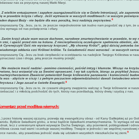
bdarzasz nas za przyczyną naszej Matki Maryi.
. Z wielkim entuzjazmem i zapałem zaangażowaliście się w Dzieło Intronizacji, ale zapomnie
ię w prawdzie krzyża i ofiary. Jeśli wytrwacie w waszych modlitwach i w waszym poświęcen
6
aden dopust Boży - nie będzie dla was porażką, lecz nadzieją zwycięstwa.
rzepraszamy Cię, Jezu, za to, że jeszcze niejednokrotnie tak trudno nam pogodzić się z tym, że udz
tóra wymaga od nas poświęcenia i ofiary.
.
Zanim krzyż ukaże wam wasze duchowe, narodowe zmartwychwstanie w prawdzie, to wy mu
n stoi, i upaść przed nim na kolana. Z niecierpliwością oczekujecie spełnienia obietnic, a
ak Cyrenejczyk! Dziś nie wystarczy krzyczeć: „My chcemy Króla!", gdyż dzisiaj potrzeba ś
wiadomego oddania czci Królowi królów. Ta świadomość musi wzrastać - w waszych serc
rzepraszamy Cię, Jezu za brak cierpliwości w oczekiwaniu na nadejście Twojego Królestwa w nasz
yznaczasz czas i drogę, jaką jeszcze musimy przejść.
.
Nie możecie tracić nadziei - pomimo ciemności, pośród intryg i kłamstw. Wisząc na krzyżu,
rwiono, lecz wstawiał się za Swoimi oprawcami. I wy tak czyńcie, biorąc za przykład Jezus
martwychwstaniem Zbawiciel potwierdził Swoje królewskie panowanie i konieczność budow
la was - abyście w ciszy i z pełnym poczuciem odpowiedzialności dawali świadectwo wiern
8
hrystusa i Jego zasad w świetle Ewangelii
.
rzepraszamy Cię, Jezu za to, że czasami ulegamy zwątpieniu walcząc o Twoje królowanie w naszej
rzebaczać i z miłością podchodzić do tych, którzy nas prześladują, którzy drwią i szydzą z nas.
omentarz przed modlitwą wiernych:
...) przez historię waszej ojczyzny, przewija się ewangeliczny obraz - od Kany Galilejskiej aż po G
arodu. Byliście świadkami grobu, a teraz bądźcie świadkami zmartwychwstania. To wymaga od was o
ednak, lecz z uniesionymi rękami wzywajcie Ducha Świętego, aby przemienił, pobłogosławił i odnowił
rólowa czuwa nad wami i oczekuje waszej modlitwy. Trwajcie w jedności i we wspólnej narodowej 
9
erce narodu, aby prawdziwa jedność stała się udziałem wszystkich mieszkańców tej ziemi.