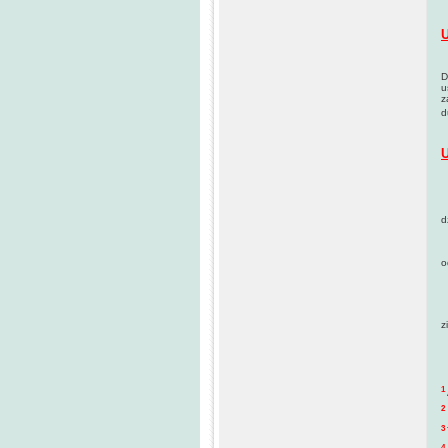
U
D
u
z
d
U
(
N
d
P
J
o
O
N
O
z
1
2
3
4