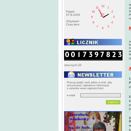
P
w
12
11
1
a
s
Piątek
10
2
p
PM
07-8-2026
pištek
9
3
n
32tydzień
8
4
Czas letni
7
5
K
6
P
z
k
n
w
k
d
obecnych:20
A
1
Proszę podać swój adres e-mail, aby
P
otrzymywać najnowsze informacje
P
o serwisie www.regnumchristi
e-mail
2
s
P
p
3
K
u
P