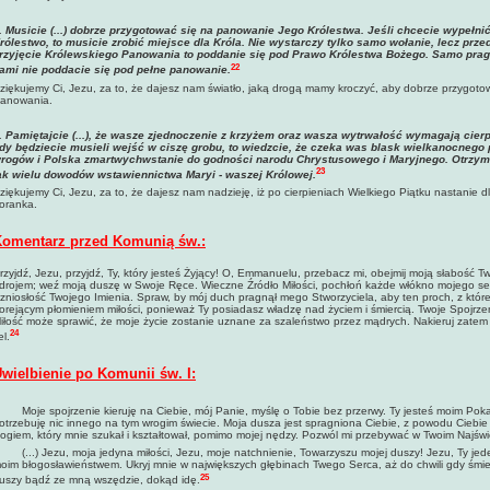
. Musicie (...) dobrze przygotować się na panowanie Jego Królestwa. Jeśli chcecie wypełni
rólestwo, to musicie zrobić miejsce dla Króla. Nie wystarczy tylko samo wołanie, lecz pr
rzyjęcie Królewskiego Panowania to poddanie się pod Prawo Królestwa Bożego. Samo pragnie
22
ami nie poddacie się pod pełne panowanie.
ziękujemy Ci, Jezu, za to, że dajesz nam światło, jaką drogą mamy kroczyć, aby dobrze przygoto
anowania.
. Pamiętajcie (...), że wasze zjednoczenie z krzyżem oraz wasza wytrwałość wymagają cierpl
dy będziecie musieli wejść w ciszę grobu, to wiedzcie, że czeka was blask wielkanocneg
rogów i Polska zmartwychwstanie do godności narodu Chrystusowego i Maryjnego. Otrzymal
23
ak wielu dowodów wstawiennictwa Maryi - waszej Królowej
.
ziękujemy Ci, Jezu, za to, że dajesz nam nadzieję, iż po cierpieniach Wielkiego Piątku nastanie
oranka.
omentarz przed Komunią św.:
rzyjdź, Jezu, przyjdź, Ty, który jesteś Żyjący! O, Emmanuelu, przebacz mi, obejmij moją słabość 
drojem; weź moją duszę w Swoje Ręce. Wieczne Źródło Miłości, pochłoń każde włókno mojego serca
zniosłość Twojego Imienia. Spraw, by mój duch pragnął mego Stworzyciela, aby ten proch, z które
orejącym płomieniem miłości, ponieważ Ty posiadasz władzę nad życiem i śmiercią. Twoje Spojrz
iłość może sprawić, że moje życie zostanie uznane za szaleństwo przez mądrych. Nakieruj zatem 
24
el.
wielbienie po Komunii św. I:
oje spojrzenie kieruję na Ciebie, mój Panie, myślę o Tobie bez przerwy. Ty jesteś moim Po
otrzebuję nic innego na tym wrogim świecie. Moja dusza jest spragniona Ciebie, z powodu Ciebie
ogiem, który mnie szukał i kształtował, pomimo mojej nędzy. Pozwól mi przebywać w Twoim Najśw
...) Jezu, moja jedyna miłości, Jezu, moje natchnienie, Towarzyszu mojej duszy! Jezu, Ty jed
oim błogosławieństwem. Ukryj mnie w największych głębinach Twego Serca, aż do chwili gdy śmier
25
uszy bądź ze mną wszędzie, dokąd idę.