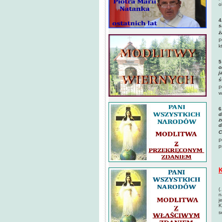
o
4
s
ż
P
k
5
o
j
ś
P
w
6
d
z
d
C
P
p
K
(
n
j
K
s