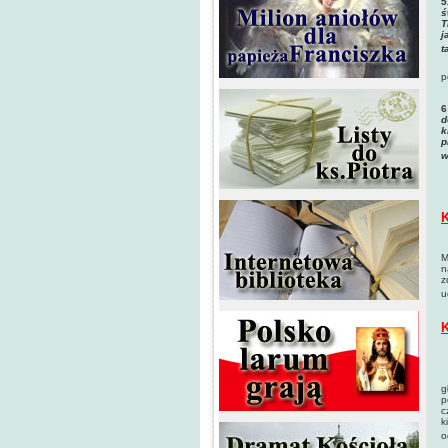
5
ś
T
j
t
p
6
d
k
p
w
K
M
n
z
u
K
P
g
p
c
k
o