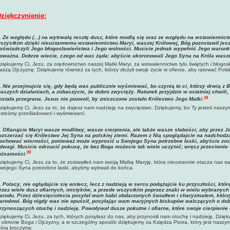
ziękczynienie:
.
Ze względu (...) na wytrwałą resztę dusz, które modlą się oraz ze względu na wstawiennic
szystkim dzięki nieustannemu wstawiennictwu Maryi, waszej Królowej, Bóg pozostawił jesz
oświadczyli Jego błogosławieństwa i Jego wolności. Musicie jednak wypełnić Jego warunki,
oważna. Dobrze wiecie, czego od was żąda: abyście ukoronowali Jego Syna na Króla wasze
ziękujemy Ci, Jezu, za orędownictwo naszej Matki Maryi, za wstawiennictwo tylu świętych i błogos
aszą Ojczyznę. Dziękujemy również za tych, którzy złożyli swoje życie w ofierze, aby ratować Pol
.
Nie przejmujcie się, gdy będą was publicznie wyśmiewać, bo czynią to ci, którzy drwią z 
aszych działaniach, a zobaczycie, że dobro zwycięży. Ratunek przyjdzie w ostatniej chwil
19
ostała przegrana. Jezus nie pozwoli, by zniszczone zostało Królestwo Jego Matki.
ziękujemy Ci, Jezu za to, że dajesz nam nadzieję na zwycięstwo. Dziękujemy, bo Ty jesteś nasz
esteśmy prześladowani i wyśmiewani.
. Ofiarujcie Maryi wasze modlitwy, wasze cierpienia, ale także wasze słabości, aby przez
ozszerzać się Królestwo Jej Syna na polskiej ziemi. Razem z Nią spoglądajcie na nadcho
ochować wierności, ponieważ może wyprosić u Swojego Syna potrzebne łaski, abyście zost
dwagi. Musicie odrzucić pokusę, że bez Boga możecie tak wiele uczynić; wręcz przeciwnie -
20
ożsamości.
ziękujemy Ci, Jezu za to, że zostawiłeś nam swoją Matkę Maryję, która nieustannie otacza nas 
wojego Syna potrzebne łaski, abyśmy wytrwali do końca.
.
Polacy, nie oglądajcie się wstecz, lecz z nadzieją w sercu podążajcie ku przyszłości, któr
rzez wiele dusz ofiarnych, mistyków, a przede wszystkim poprzez znaki w wielu wybranyc
arodu. Przez dziesięciolecia posyłał wam ludzi obdarzonych światłem i charyzmatem, którzy
arodowi. Bóg nigdy was nie opuścił, posyłając wam maryjnych biskupów walczących o dobr
rzynoszących otuchę i nadzieję. Powoływał dusze pokutne i ofiarne, które swoje cierpienie 
ziękujemy Ci, Jezu, za tych, których posyłasz do nas, aby przynosili nam otuchę i nadzieję. Dzię
 obronie Boga i Ojczyzny, a w szczególny sposób dziękujemy za Księdza Piotra, który jest nas
tórą kroczymy.