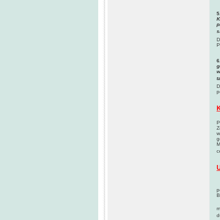
5
K
p
s
D
P
6
g
w
t
D
p
K
P
Z
w
g
M
c
U
M
p
B
(
m
d