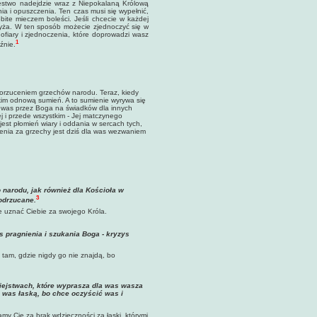
stwo nadejdzie wraz z Niepokalaną Królową
ia i opuszczenia. Ten czas musi się wypełnić,
bite mieczem boleści. Jeśli chcecie w każdej
krzyża. W ten sposób możecie zjednoczyć się w
fiary i zjednoczenia, które doprowadzi wasz
1
źnie.
rzuceniem grzechów narodu. Teraz, kiedy
kim odnową sumień. A to sumienie wyrywa się
e was przez Boga na świadków dla innych
j i przede wszystkim - Jej matczynego
est płomień wiary i oddania w sercach tych,
enia za grzechy jest dziś dla was wezwaniem
 narodu, jak również dla Kościoła w
3
odrzucane.
e uznać Ciebie za swojego Króla.
s pragnienia i szukania Boga - kryzys
 tam, gdzie nigdy go nie znajdą, bo
iejstwach, które wyprasza dla was wasza
a was łaską, bo chce oczyścić was i
my Cię za brak wdzięczności za łaski, którymi