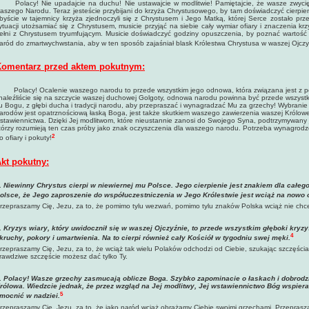
olacy! Nie upadajcie na duchu! Nie ustawajcie w modlitwie! Pamiętajcie, że wasze zwycię
aszego Narodu. Teraz jesteście przybijani do krzyża Chrystusowego, by tam doświadczyć cierpien
byście w tajemnicy krzyża zjednoczyli się z Chrystusem i Jego Matką, której Serce zostało prze
ytuacji utożsamiać się z Chrystusem, musicie przyjąć na siebie cały wymiar ofiary i znaczenia 
ełni z Chrystusem tryumfującym. Musicie doświadczyć godziny opuszczenia, by poznać wartość o
aród do zmartwychwstania, aby w ten sposób zajaśniał blask Królestwa Chrystusa w waszej Ojczy
omentarz przed aktem pokutnym:
olacy! Ocalenie waszego narodu to przede wszystkim jego odnowa, która związana jest z po
naleźliście się na szczycie waszej duchowej Golgoty, odnowa narodu powinna być przede wszyst
u Bogu, z głębi ducha i tradycji narodu, aby przepraszać i wynagradzać Mu za grzechy! Wybrani
arodów jest opatrznościową łaską Boga, jest także skutkiem waszego zawierzenia waszej Królowe
stawiennictwa. Dzięki Jej modlitwom, które nieustannie zanosi do Swojego Syna, podtrzymywany j
tórzy rozumieją ten czas próby jako znak oczyszczenia dla waszego narodu. Potrzeba wynagrodz
2
o ofiary i pokuty!
kt pokutny:
.
Niewinny
Chrystus cierpi w niewiernej mu Polsce. Jego cierpienie jest znakiem dla całego
olsce, że Jego zaproszenie do współuczestniczenia w Jego Królestwie jest wciąż na nowo 
rzepraszamy Cię, Jezu, za to, że pomimo tylu wezwań, pomimo tylu znaków Polska wciąż nie chc
.
Kryzys wiary, który uwidocznił się w waszej Ojczyźnie, to przede wszystkim głęboki kryzy
4
kruchy, pokory i umartwienia. Na to cierpi również cały Kościół w tygodniu swej męki
.
rzepraszamy Cię, Jezu, za to, że wciąż tak wielu Polaków odchodzi od Ciebie, szukając szczęścia
rawdziwe szczęście możesz dać tylko Ty.
.
Polacy! Wasze grzechy zasmucają oblicze Boga. Szybko zapominacie o łaskach i dobrodz
rólowa. Wiedzcie jednak, że przez wzgląd na Jej modlitwy, Jej wstawiennictwo Bóg wspier
5
mocnić w nadziei.
rzepraszamy Cię, Jezu, za to, że jako naród wciąż obrażamy Ciebie swoimi grzechami. Przeprasza