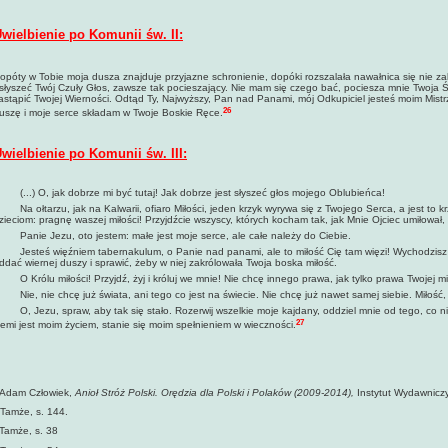
wielbienie po Komunii św. II:
opóty w Tobie moja dusza znajduje przyjazne schronienie, dopóki rozszalała nawałnica się nie 
słyszeć Twój Czuły Głos, zawsze tak pocieszający. Nie mam się czego bać, pociesza mnie Twoja
astąpić Twojej Wierności. Odtąd Ty, Najwyższy, Pan nad Panami, mój Odkupiciel jesteś moim Mistrz
26
uszę i moje serce składam w Twoje Boskie Ręce.
wielbienie po Komunii św. III:
...) O, jak dobrze mi być tutaj! Jak dobrze jest słyszeć głos mojego Oblubieńca!
a ołtarzu, jak na Kalwarii, ofiaro Miłości, jeden krzyk wyrywa się z Twojego Serca, a jest to kr
zieciom: pragnę waszej miłości! Przyjdźcie wszyscy, których kocham tak, jak Mnie Ojciec umiłował,
anie Jezu, oto jestem: małe jest moje serce, ale całe należy do Ciebie.
esteś więźniem tabernakulum, o Panie nad panami, ale to miłość Cię tam więzi! Wychodzisz st
ddać wiernej duszy i sprawić, żeby w niej zakrólowała Twoja boska miłość.
 Królu miłości! Przyjdź, żyj i króluj we mnie! Nie chcę innego prawa, jak tylko prawa Twojej mił
ie, nie chcę już świata, ani tego co jest na świecie. Nie chcę już nawet samej siebie. Miłość, t
, Jezu, spraw, aby tak się stało. Rozerwij wszelkie moje kajdany, oddziel mnie od tego, co nie 
27
iemi jest moim życiem, stanie się moim spełnieniem w wieczności.
Adam Człowiek,
Anioł Stróż Polski. Orędzia dla Polski i Polaków (2009-2014),
Instytut Wydawniczy
Tamże, s. 144.
Tamże, s. 38