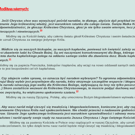
odlitwa wiernych:
.
Jeśli Chrystus chce was wywyższyć pośród narodów, to dlatego, abyście dali przykład i
znanie Jego królewskiej władzy, jest warunkiem ratunku dla całego świata. Święta Matka
dpowiedzialności, że głosząc Królestwo Chrystusa, głosi je nie tylko swoim wiernym, lecz j
10
ierzących i niewierzących
.
Módlmy się za Kościół święty, aby całemu światu głosił Królestwo Chrystusa i swoim świadectw
ie uznali Chrystusa za swojego jedynego Króla.
.
Módlcie się za waszych biskupów, za waszych kapłanów, ponieważ ich świętość zależy 
est zbawienie ludzi ku Chwale Bożej. Są oni naczyniami konsekrowanymi dla Boga, którego
stota ducha kapłańskiego polega na oddaniu samego siebie dla zbawienia dusz. Biada kapła
11
nnych.
ódlmy się za papieża Franciszka, biskupów i kapłanów, aby wciąż na nowo oddawali samych siebie
e to jest bezpośredni cel ich kapłaństwa.
. Czy zdajecie sobie sprawę, co oznacza być narodem wybranym? To ogromna odpowiedzia
raju! Boży wybór jest przywilejem dla narodu, który otrzymuje szczególne wsparcie i błog
la narodu oznaczają jego walkę dla Królestwa Bożego, wpływającą na losy nie tylko poszcz
...) Skoro zostaliście wezwani do Królestwa Chrystusowego, to musicie podjąć duchową walk
12
oc zwycięską, ku większemu upokorzeniu szatana.
ódlmy się za naszą Ojczyznę, Polskę, aby umocniona Bożym błogosławieństwem wytrwała do
.
Aby wasz naród mógł cieszyć się
trwałością i błogosławieństwem, konieczne jest, aby rzą
anowanie Chrystusa Króla nad społeczeństwem. Nie chodzi przecież o nadawanie godności 
raw. Uznanie Jego społecznego królowania jest warunkiem sprawiedliwości i odnowy moral
aństwo i naród oparły swoje rządy na nauczaniu Jezusa Chrystusa i Jego świętego Kościoła
Módlmy się za pasterzy Kościoła w Polsce oraz rządzących w naszej Ojczyźnie, aby uznal
połeczeństwem, bo tylko dzięki temu nasz naród będzie mógł cieszyć się trwałością i błogosławie