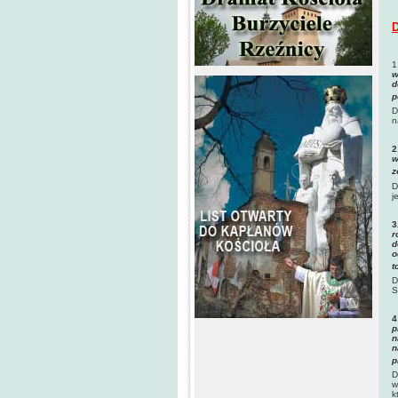
D
1
w
d
p
D
n
2
w
z
D
j
3
r
d
o
t
D
S
4
p
n
n
p
D
w
k