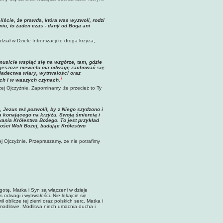
liście, że prawda, która was wyzwoli, rodzi
iu, to żaden czas - dany od Boga ani
iał w Dziele Intronizacji to droga krzyża,
sicie wspiąć się na wzgórze, tam, gdzie
le jeszcze niewielu ma odwagę zachować się
wiadectwa wiary, wytrwałości oraz
7
ach i w waszych czynach
.
ej Ojczyźnie. Zapominamy, że przecież to Ty
 Jezus też pozwolił, by z Niego szydzono i
a konającego na krzyżu. Swoją śmiercią i
ania Królestwa Bożego. To jest przykład
ości Woli Bożej, budując Królestwo
 Ojczyźnie. Przepraszamy, że nie potrafimy
olgotę. Matka i Syn są włączeni w dzieje
dwagi i wytrwałości. Nie lękajcie się
 oblicze tej ziemi oraz polskich serc. Matka i
modlitwie. Modlitwa niech umacnia ducha i