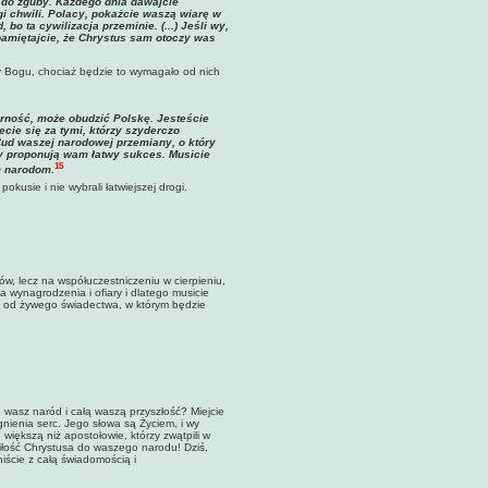
i do zguby. Każdego dnia dawajcie
gi chwili. Polacy, pokażcie waszą wiarę w
o ta cywilizacja przeminie. (...) Jeśli wy,
pamiętajcie, że Chrystus sam otoczy was
zy Bogu, chociaż będzie to wymagało od nich
rność, może obudzić Polskę. Jesteście
cie się za tymi, którzy szyderczo
 Cud waszej narodowej przemiany, o który
zy proponują wam łatwy sukces. Musicie
15
m narodom
.
kusie i nie wybrali łatwiejszej drogi.
ów, lecz na współuczestniczeniu w cierpieniu,
 wynagrodzenia i ofiary i dlatego musicie
ecz od żywego świadectwa, w którym będzie
wasz naród i całą waszą przyszłość? Miejcie
nienia serc. Jego słowa są Życiem, i wy
większą niż apostołowie, którzy zwątpili w
miłość Chrystusa do waszego narodu! Dziś,
ście z całą świadomością i