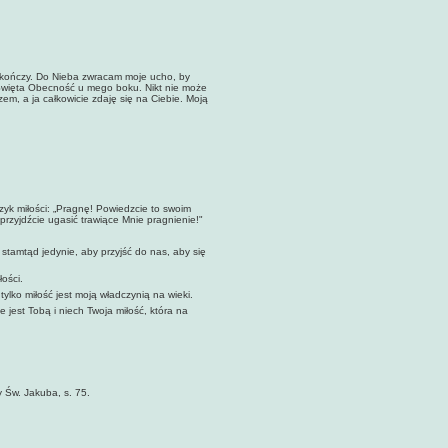
zakończy. Do Nieba zwracam moje ucho, by
 Święta Obecność u mego boku. Nikt nie może
em, a ja całkowicie zdaję się na Ciebie. Moją
zyk miłości: „Pragnę! Powiedzcie to swoim
 przyjdźcie ugasić trawiące Mnie pragnienie!"
amtąd jedynie, aby przyjść do nas, aby się
ości.
ylko miłość jest moją władczynią na wieki.
jest Tobą i niech Twoja miłość, która na
 Św. Jakuba, s. 75.