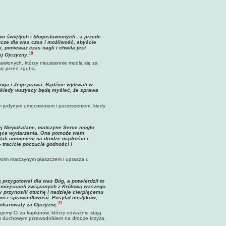
two świętych i błogosławionych - a przede
cze dla was czas i możliwość, abyście
 ponieważ czas nagli i chwila jest
18
j Ojczyzny.
ławionych, którzy nieustannie modlą się za
skę przed zgubą.
Boga i Jego prawa. Bądźcie wytrwali w
i, kiedy wszyscy będą myśleć, że sprawa
ym jedynym umocnieniem i pocieszeniem, kiedy
 Jej Niepokalane, matczyne Serce mogło
dzące wydarzenia. Ona pomoże wam
ali umocnieni na drodze mądrości i
 tracicie poczucie godności i
swoim matczynym płaszczem i uprasza u
ą przygotował dla was Bóg, a potwierdził to
h miejscach związanych z Królową waszego
 przynosili otuchę i nadzieje cierpiącemu
o i sprawiedliwość. Posyłał mistyków,
21
ofiarowały za Ojczyznę.
kujemy Ci za kapłanów, którzy odważnie stają
zym duchowym przewodnikiem na drodze krzyża,