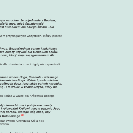
nnym narodom, że pojednanie z Bogiem,
 Kościół musi mieć świadomość
est świadkiem dla całego świata - dla
em przyciągał tych wszystkich, którzy jeszcze
od was. Bezpośrednim celem kapłaństwa
 nie należy używać dla ziemskich celów.
nowi, który staje się zgorszeniem dla
 dla zbawienia dusz i nigdy nie zapominali,
lność wobec Boga, Kościoła i własnego
osławieństwo Boga. Wybór i posłannictwo
ególnych dusz, lecz także całych narodów.
ę - i to walkę w znaku krzyża, który ma
 końca w walce dla Królestwa Bożego.
dy hierarchiczne i polityczne uznały
królewskiej Królowi, lecz o uznanie Jego
nej narodu. Dlatego Bóg chce, aby
13
 Katolickiego.
i panowanie Chrystusa Króla nad
ństwem.