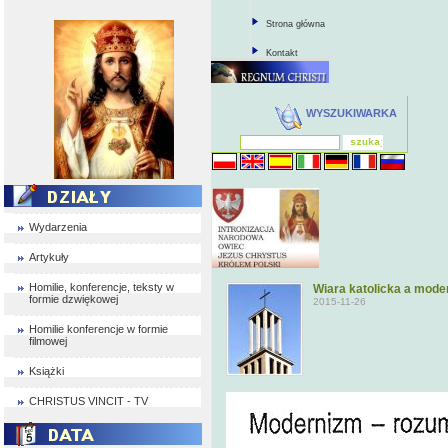
Strona główna
Kontakt
WYSZUKIWARKA
Wydarzenia
Artykuły
Homilie, konferencje, teksty w
Wiara katolicka a mode
formie dzwiękowej
2015-11-26
Homilie konferencje w formie
filmowej
Książki
CHRISTUS VINCIT - TV