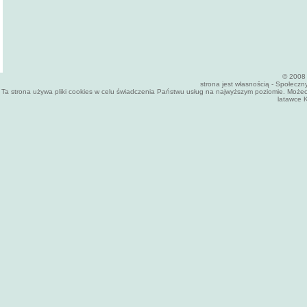
© 2008 
strona jest własnością - Społecz
Ta strona używa pliki cookies w celu świadczenia Państwu usług na najwyższym poziomie. Może
latawce K