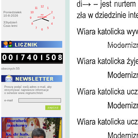
12
11
1
Poniedziałek
10
2
AM
10-8-2026
poniedziałek
9
3
33tydzień
8
4
Czas letni
7
5
6
obecnych:55
Proszę podać swój adres e-mail, aby
otrzymywać najnowsze informacje
o serwisie www.regnumchristi
e-mail