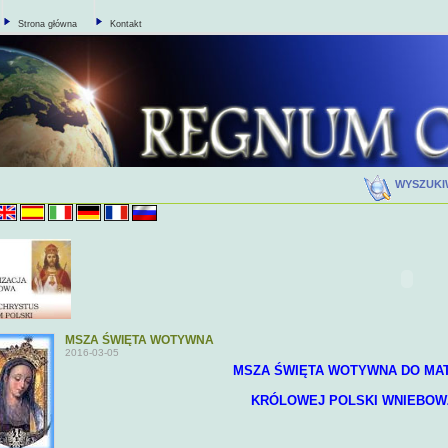
Strona główna
Kontakt
WYSZUK
MSZA ŚWIĘTA WOTYWNA
2016-03-05
MSZA ŚWIĘTA WOTYWNA DO MAT
KRÓLOWEJ POLSKI WNIEBOW