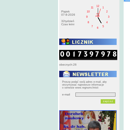
12
11
1
Piątek
10
2
PM
07-8-2026
pištek
9
3
32tydzień
8
4
Czas letni
7
5
6
obecnych:26
Proszę podać swój adres e-mail, aby
otrzymywać najnowsze informacje
o serwisie www.regnumchristi
e-mail