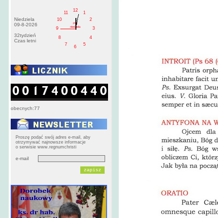
12
11
1
Niedziela
10
2
PM
09-8-2026
niedziela
9
3
32tydzień
8
4
Czas letni
7
5
6
obecnych:77
Proszę podać swój adres e-mail, aby
otrzymywać najnowsze informacje
o serwisie www.regnumchristi
e-mail