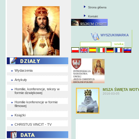
Strona główna
Kontakt
WYSZUKIWARKA
Wydarzenia
Artykuły
Homilie, konferencje, teksty w
MSZA ŚWIĘTA WO
formie dzwiękowej
2016-03-05
Homilie konferencje w formie
filmowej
Książki
CHRISTUS VINCIT - TV