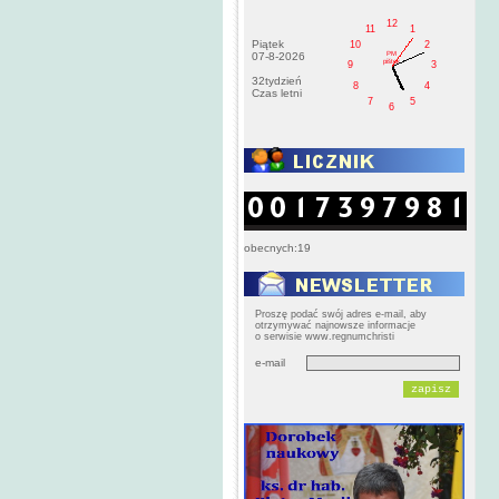
12
11
1
Piątek
10
2
PM
07-8-2026
pištek
9
3
32tydzień
8
4
Czas letni
7
5
6
obecnych:19
Proszę podać swój adres e-mail, aby
otrzymywać najnowsze informacje
o serwisie www.regnumchristi
e-mail