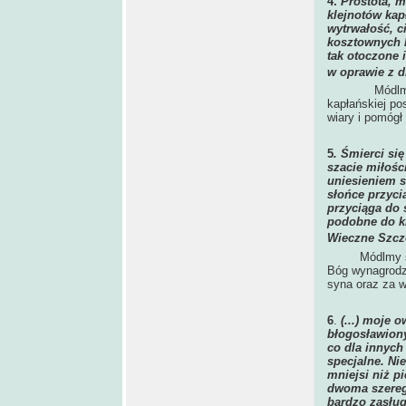
4.
Prostota, m
klejnotów kap
wytrwałość, c
kosztownych k
tak otoczone 
w oprawie z 
Módlm
kapłańskiej po
wiary i pomógł
5
. Śmierci się
szacie miłości
uniesieniem s
słońce przyci
przyciąga do s
podobne do k
Wieczne Szcz
Módlmy s
Bóg wynagrodzi
syna oraz za w
6
.
(...) moje 
błogosławiony
co dla innych
specjalne. N
mniejsi niż p
dwoma szerega
bardzo zasług