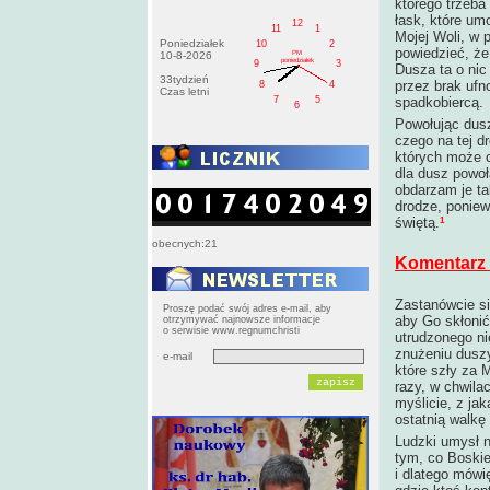
którego trzeba
łask, które um
12
11
1
Mojej Woli, w 
Poniedziałek
10
2
powiedzieć, że
PM
10-8-2026
poniedziałek
9
3
Dusza ta o nic 
33tydzień
przez brak ufn
8
4
Czas letni
7
5
spadkobiercą.
6
Powołując dusz
czego na tej d
których może c
dla dusz powoł
obdarzam je ta
drodze, poniew
1
świętą.
obecnych:21
Komentarz 
Zastanówcie si
Proszę podać swój adres e-mail, aby
aby Go skłonić
otrzymywać najnowsze informacje
o serwisie www.regnumchristi
utrudzonego n
znużeniu duszy,
e-mail
które szły za 
razy, w chwila
myślicie, z ja
ostatnią walkę
Ludzki umysł n
tym, co Boskie
i dlatego mówi