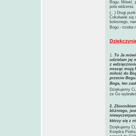
Bogu. Mówić, p
pola widzenia.
(...) Drugi pun
Cokolwiek się s
bolesnego, naw
Bogu - trzeba 
Dziękczyni
1.
To Ja mówi
udzielam jej 
z wdzięcznośc
nosząc moją 
miłość do Bo
przeciw Bogu.
Boga, ten zas
Dziękujemy Ci,
że Go wybrałeś
2.
Zbiornikiem
bliźniego, jes
niewyczerpanie
którzy się z n
Dziękujemy Ci,
Księdza Piotra