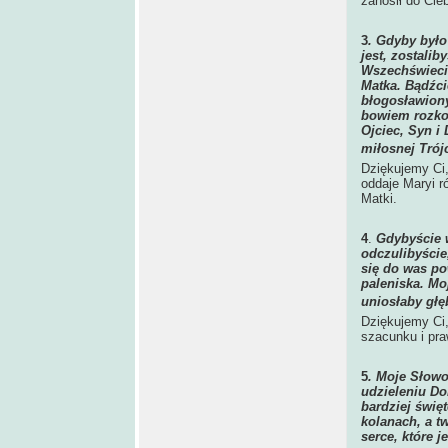
zanosił do Cie
3
. Gdyby było
jest, zostali
Wszechświecie
Matka. Bądźcie
błogosławiony
bowiem rozkos
Ojciec, Syn i
miłosnej Trój
Dziękujemy Ci, 
oddaje Maryi r
Matki.
4
.
Gdybyście w
odczulibyście
się do was po
paleniska. Mo
uniosłaby gł
Dziękujemy Ci,
szacunku i pra
5
. Moje Słowo
udzieleniu Do
bardziej świę
kolanach, a t
serce, które j