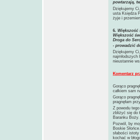
powtarzają, tw
Dziękujemy Ci,
usta Księdza P
żyje i przemie
6
.
Większość 
Większość świ
Droga do Serc
- prowadzić d
Dziękujemy Ci,
najmłodszych l
nieustannie ws
Komentarz pr
Gorąco pragnęł
całkiem sam na
Gorąco pragnę
pragnęłam przy
Z powodu tego 
zbliżyć się do 
Baranku Boży.
Pozwól, by mo
Boskie Słońce.
słabości istot
kochać w błogo