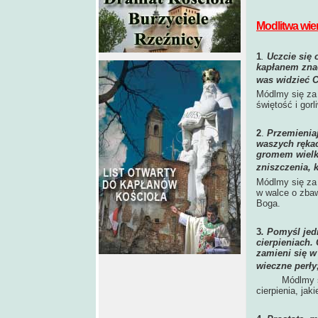
Modlitwa wie
1
.
Uczcie się 
kapłanem znac
was widzieć C
Módlmy się za 
świętość i gor
2
.
Przemieniaj
waszych rękac
gromem wielk
zniszczenia, k
Módlmy się za 
w walce o zbaw
Boga.
3
. Pomyśl jed
cierpieniach. 
zamieni się w
wieczne perły
Módlmy się za
cierpienia, ja