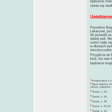
będziecie znal
stanie się słod
Uwielbienie
Pozwólcie Bog
Lekarzowi, poz
Mi pozwolili o
dobrej woli. M
zanim stały si
w dłoniach wyl
niezniszczaln
Przyjdźcie do 
ktoś, kto was 
będziecie mogl
1
Kompendium V z O
2
Maria Valtorta,
Kt
ofierze i świętości,
3
Tamże, s. 29.
4
Tamże, s. 28.
5
Tamże, s. 28.
6
Tamże, s. 33-34.
7
Tamże, s. 32.