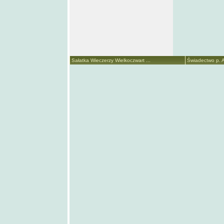
Sałatka Wieczerzy Wielkoczwart ...
Świadectwo p. A