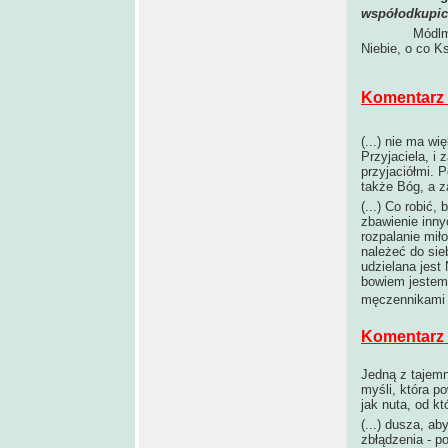
współodkupici
Módlm
Niebie, o co Ks
Komentarz 
(...) nie ma w
Przyjaciela, i
przyjaciółmi. 
także Bóg, a z
(...) Co robić
zbawienie inny
rozpalanie mił
należeć do sieb
udzielana jest
bowiem jestem 
męczennikami 
Komentarz 
Jedną z tajemn
myśli, która p
jak nuta, od kt
(...) dusza, ab
zbłądzenia - 