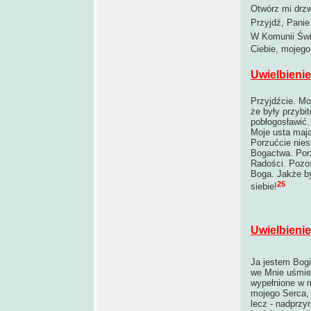
Otwórz mi drzw
Przyjdź, Panie
W Komunii Świa
Ciebie, mojego
Uwielbienie
Przyjdźcie. Mo
że były przybi
pobłogosławić.
Moje usta mają
Porzućcie nies
Bogactwa. Porz
Radości. Pozos
Boga. Jakże by
25
siebie!
Uwielbienie
Ja jestem Bogi
we Mnie uśmier
wypełnione w m
mojego Serca, 
lecz - nadprzy