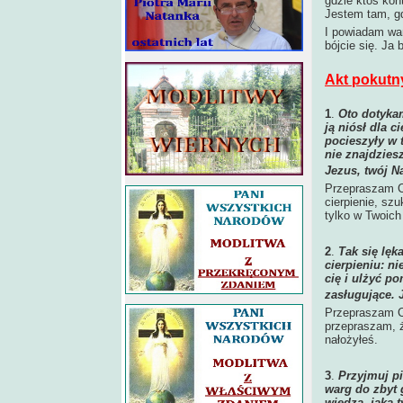
gdzie ktoś kon
Jestem tam, gd
I powiadam wa
bójcie się. Ja
Akt pokutn
1
.
Oto dotykam
ją niósł dla c
pocieszyły w 
nie znajdzies
Jezus, twój Na
Przepraszam Ci
cierpienie, sz
tylko w Twoich
2
.
Tak się lę
cierpieniu: ni
cię i ulżyć p
zasługujące. 
Przepraszam Ci
przepraszam, ż
nałożyłeś.
3
.
Przyjmuj pi
warg do zbyt 
wiedzą, jaką 