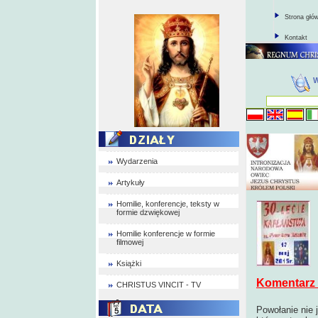
Strona głó
Kontakt
Wydarzenia
Artykuły
Homilie, konferencje, teksty w
formie dzwiękowej
Homilie konferencje w formie
filmowej
Książki
Komentarz 
CHRISTUS VINCIT - TV
Powołanie nie