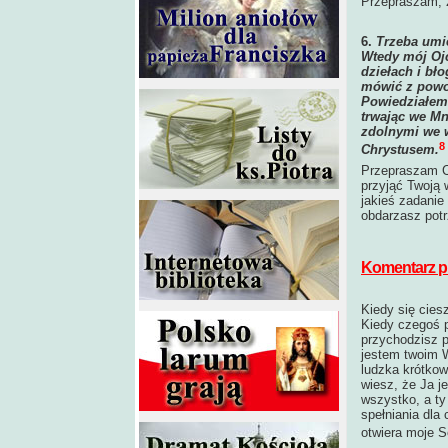
Przepraszam, ż
6.
Trzeba umi
Wtedy mój Oj
dziełach i bł
mówić z powod
Powiedziałem:
trwając we Mn
zdolnymi we w
8
Chrystusem
.
Przepraszam C
przyjąć Twoją 
jakieś zadanie
obdarzasz pot
Komentarz pr
Kiedy się cies
Kiedy czegoś p
przychodzisz p
jestem twoim W
ludzka krótkow
wiesz, że Ja 
wszystko, a ty 
spełniania dla
otwiera moje S