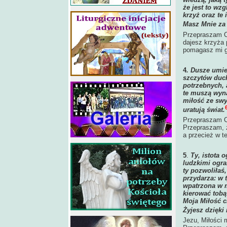
że jest to wz
krzyż oraz te 
Masz Mnie za 
Przepraszam Ci
dajesz krzyża 
pomagasz mi g
4
.
Dusze umiej
szczytów duch
potrzebnych, 
te muszą wyna
miłość ze swy
uratują świat
.
Przepraszam Ci
Przepraszam, ż
a przecież w 
5
.
Ty, istota 
ludzkimi ogra
ty pozwoliłaś
przydarza: w t
wpatrzona w 
kierować tobą
Moja Miłość c
Żyjesz dzięki 
Jezu, Miłości 