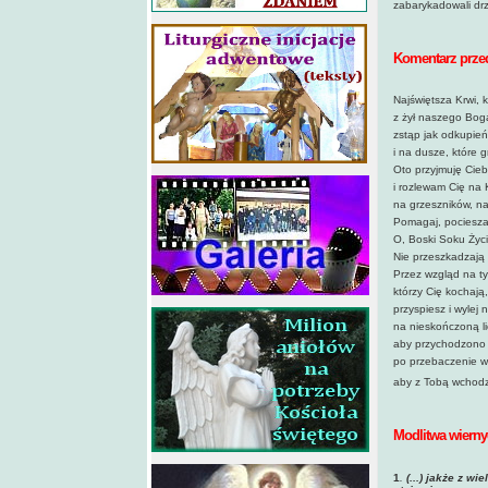
zabarykadowali drz
Komentarz przed
Najświętsza Krwi, 
z żył naszego Boga,
zstąp jak odkupie
i na dusze, które 
Oto przyjmuję Cieb
i rozlewam Cię na 
na grzeszników, na
Pomagaj, pocieszaj,
O, Boski Soku Życi
Nie przeszkadzają 
Przez wzgląd na ty
którzy Cię kochają,
przyspiesz i wylej 
na nieskończoną li
aby przychodzono 
po przebaczenie w 
aby z Tobą wchodz
Modlitwa wierny
1
.
(...) jakże z w