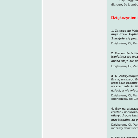
Czy mogę Ja, któ
dlatego, że jeste
Dziękczynieni
1.
Zawsze do Mnie
moją Krew. Bądźci
Starajcie się poz
Dziękujemy Ci, Pan
2.
Oto rozdarte S
istniejącą we wsz
dusza staje się n
Dziękujemy Ci, Pan
3
. O! Zatrzymajci
Brata, waszego Bo
jesteście ozdobie
wasze czoła ku N
dzieci, a nie wie
Dziękujemy Ci, Pan
odchodzimy od Cieb
4
.
Gdy na ołtarza
rzadko i w otocze
ofiary, drogie kw
przebłagalną za g
Dziękujemy Ci, Pan
możemy choć troch
5
. Nie ma bardzie