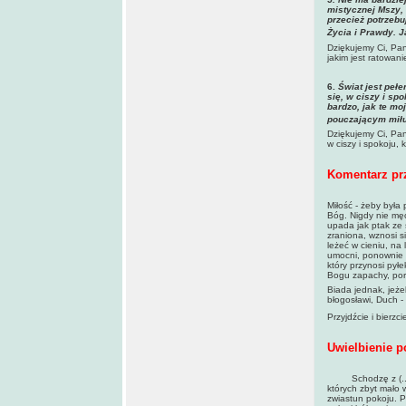
mistycznej Mszy, 
przecież potrzebuj
Życia i Prawdy. J
Dziękujemy Ci, Pan
jakim jest ratowani
6.
Świat jest peł
się, w ciszy i sp
bardzo, jak te m
pouczającym miłuj
Dziękujemy Ci, Pa
w ciszy i spokoju, 
Komentarz pr
Miłość - żeby była
Bóg. Nigdy nie męc
upada jak ptak ze 
zraniona, wznosi s
leżeć w cieniu, na 
umocni, ponownie p
który przynosi pył
Bogu zapachy, porw
Biada jednak, jeże
błogosławi, Duch -
Przyjdźcie i bierz
Uwielbienie p
Schodzę z (...) o
których zbyt mało 
zwiastun pokoju. P