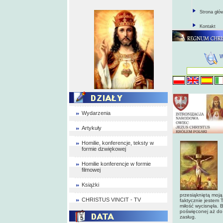
Strona głó
Kontakt
Wydarzenia
Artykuły
Homilie, konferencje, teksty w
formie dzwiękowej
Homilie konferencje w formie
filmowej
Książki
przesiąkniętą moją
CHRISTUS VINCIT - TV
faktycznie jestem 
miłość wycisnęła. B
poświęconej aż do o
zasług.