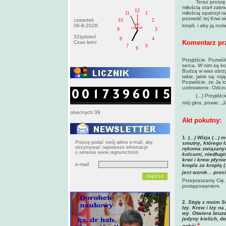
Teraz proszę tego
miłością otarł zak
12
miłością opatrzył 
11
1
pozwolić tej Krwi 
czwartek
10
2
AM
06-8-2026
kropli, i aby ją roz
czwartek
9
3
32tydzień
8
4
Komentarz pr
Czas letni
7
5
6
Przyjdźcie. Pozwó
serca. W nim są k
Budzą w was obrzyd
takie, jakie są: ro
Pozwólcie, że Ja t
uzdrowione. Odczuj
(...) Przyjdźcie d
mój głos, powie: „
obecnych:39
Akt pokutny:
1
.
(...) Wizja (...
Proszę podać swój adres e-mail, aby
smutny, którego ł
otrzymywać najnowsze informacje
rękoma związanym
o serwisie www.regnumchristi
kolcami, niedługi
krwi i krew płyni
e-mail
kropla za kroplą 
jest wzrok... pro
Przepraszamy Cię, 
postępowaniem.
2.
Stoję z moim S
łzy. Krew i łzy n
wy. Otwiera bruz
jedyny kielich, d
4
pokój.