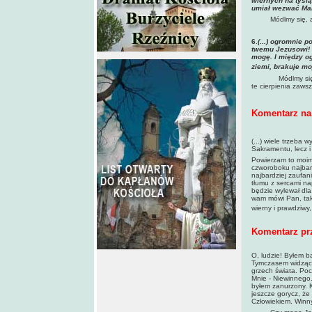
wiernych na tysi
umiał wezwać Mar
Módlmy się, a
6
.
(...) ogromnie 
twemu Jezusowi! 
mogę. I między og
ziemi, brakuje mo
Módlmy się
te cierpienia zawsz
Komentarz na 
(...) wiele trzeba
Sakramentu, lecz i
Powierzam to moim 
czworoboku najbard
najbardziej zaufani
tłumu z sercami na
będzie wylewał dl
wam mówi Pan, tak
wierny i prawdziwy,
Komentarz pr
O, ludzie! Byłem b
Tymczasem widząc M
grzech świata. Poc
Mnie - Niewinnego
byłem zanurzony. K
jeszcze gorycz, że
Człowiekiem. Winn