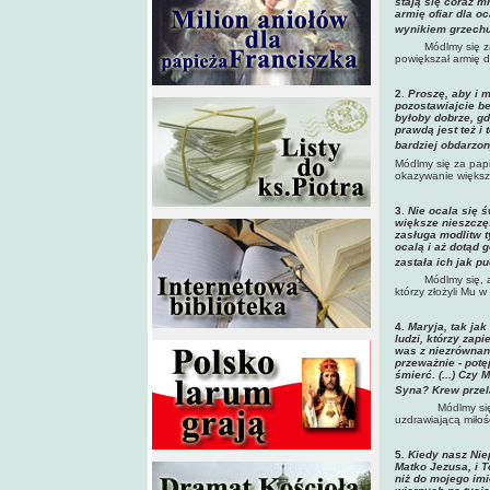
stają się coraz mn
armię ofiar dla oc
wynikiem grzechu
Módlmy się z
powiększał armię d
2
.
Proszę, aby i m
pozostawiajcie b
byłoby dobrze, gd
prawdą jest też i 
bardziej obdarzo
Módlmy się za papi
okazywanie większe
3
.
Nie ocala się ś
większe nieszczęś
zasługa modlitw t
ocalą i aż dotąd 
zastała ich jak p
Módlmy się, a
którzy złożyli Mu w
4.
Maryja, tak jak
ludzi, którzy zapi
was z niezrównaną
przeważnie - potę
śmierć. (...) Czy
Syna? Krew przela
Módlmy się
uzdrawiającą miłoś
5
. Kiedy nasz Nie
Matko Jezusa, i T
niż do mojego imi