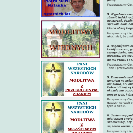
Przepraszamy Cię, 
3
.
W godzinie ciem
zbawić ludzki ród,
powtarzać, dopóki
sprawiła cuda odk
kto na ofiarę Bog
Przepraszamy Cię, 
ukochałeś, że z mi
4
.
Bogobójstwo ni
każdym razem, gd
swego ducha, uno
plugastw, ale też
memu Prawu i cora
Przepraszamy Cię, 
Tobie i przeciwsta
5
.
Zmęczenie malu
umarłem na próżno
ani słowa, ani cud
Dobro i Pokój są 
okazują mu uczuc
proszę tych, któr
Przepraszamy Cię, 
naszych sercach od
tylko o siebie.
6
.
Jestem wygania
miał nawet swojeg
skamieniały, czy
są serca wierne. 
Przepraszamy Cię, 