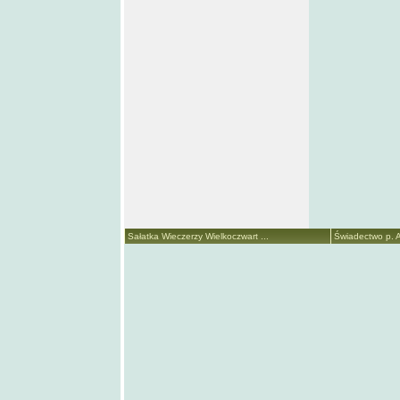
Sałatka Wieczerzy Wielkoczwart ...
Świadectwo p. A