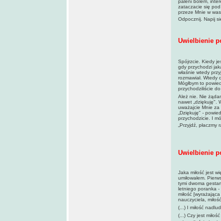
paleni bólem, inte
zataczacie się pod
przeze Mnie w wasz
Odpocznij. Napij s
Uwielbienie p
Spójrzcie. Kiedy je
gdy przychodzi ja
właśnie wtedy przy
rozmawiał. Wtedy d
Mógłbym to powiedzi
przychodziliście do
Ależ nie. Nie żąda
nawet „dziękuję". 
uważajcie Mnie za 
„Dziękuję" - powi
przychodzicie. I 
„Przyjdź, płaczmy 
Uwielbienie p
Jaka miłość jest w
umiłowałem. Pierws
tymi dwoma gestam
letniego poranka - 
miłość [wyrażająca 
nauczyciela, miłość
(...) I miłość nadl
(...) Czy jest mił