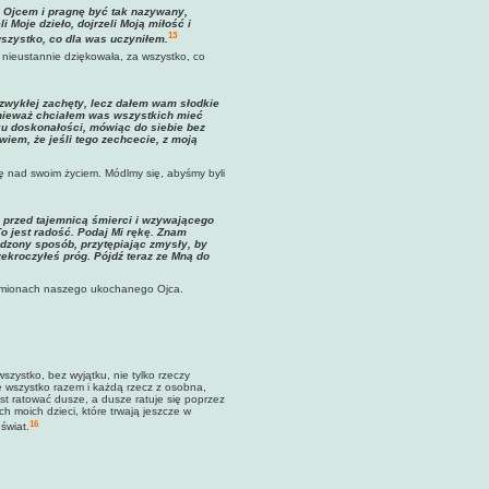
m Ojcem i pragnę być tak nazywany,
Moje dzieło, dojrzeli Moją miłość i
13
wszystko, co dla was uczyniłem.
 nieustannie dziękowała, za wszystko, co
 zwykłej zachęty, lecz dałem wam słodkie
onieważ chciałem was wszystkich mieć
u doskonałości, mówiąc do siebie bez
wiem, że jeśli tego zechcecie, z moją
ę nad swoim życiem. Módlmy się, abyśmy byli
o przed tajemnicą śmierci i wzywającego
 To jest radość. Podaj Mi rękę. Znam
odzony sposób, przytępiając zmysły, by
zekroczyłeś próg. Pójdź teraz ze Mną do
w ramionach naszego ukochanego Ojca.
wszystko, bez wyjątku, nie tylko rzeczy
nie wszystko razem i każdą rzecz z osobna,
est ratować dusze, a dusze ratuje się poprzez
h moich dzieci, które trwają jeszcze w
16
 świat.