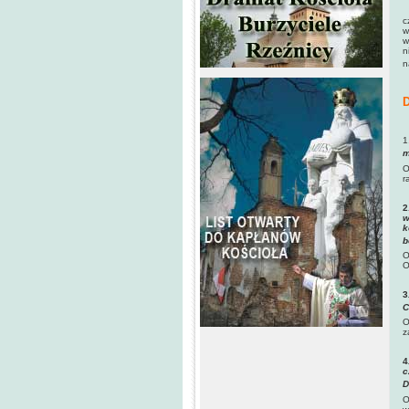
S
c
w
w
n
n
D
1
m
O
r
2
w
k
b
O
O
3
C
O
z
4
c
D
O