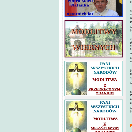
p
3
z
w
g
O
p
4
d
s
ł
o
O
w
5
p
s
O
6
Z
z
a
O
p
K