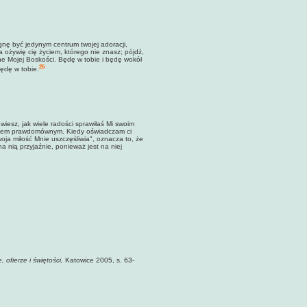
nę być jedynym centrum twojej adoracji,
 ożywię cię życiem, którego nie znasz; pójdź,
ne Mojej Boskości. Będę w tobie i będę wokół
26
będę w tobie.
iesz, jak wiele radości sprawiłaś Mi swoim
ogiem prawdomównym. Kiedy oświadczam ci
woja miłość Mnie uszczęśliwia", oznacza to, że
na nią przyjaźnie, ponieważ jest na niej
 ofierze i świętości,
Katowice 2005, s. 63-