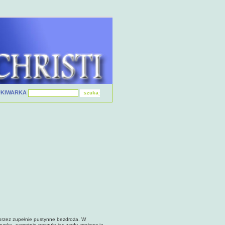
UKIWARKA
przez zupełnie pustynne bezdroża. W
erunku, samotnie poszukując wody, możesz ją