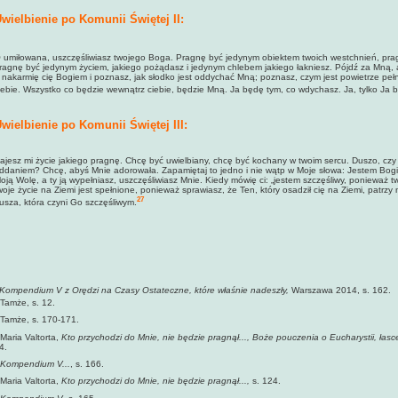
wielbienie po Komunii Świętej II:
 umiłowana, uszczęśliwiasz twojego Boga. Pragnę być jedynym obiektem twoich westchnień, prag
ragnę być jedynym życiem, jakiego pożądasz i jedynym chlebem jakiego łakniesz. Pójdź za Mną, a
 nakarmię cię Bogiem i poznasz, jak słodko jest oddychać Mną; poznasz, czym jest powietrze peł
iebie. Wszystko co będzie wewnątrz ciebie, będzie Mną. Ja będę tym, co wdychasz. Ja, tylko Ja 
wielbienie po Komunii Świętej III:
ajesz mi życie jakiego pragnę. Chcę być uwielbiany, chcę być kochany w twoim sercu. Duszo, czy w
ddaniem? Chcę, abyś Mnie adorowała. Zapamiętaj to jedno i nie wątp w Moje słowa: Jestem B
oją Wolę, a ty ją wypełniasz, uszczęśliwiasz Mnie. Kiedy mówię ci: „jestem szczęśliwy, ponieważ t
woje życie na Ziemi jest spełnione, ponieważ sprawiasz, że Ten, który osadził cię na Ziemi, patrzy 
27
usza, która czyni Go szczęśliwym.
Kompendium V z Orędzi na Czasy Ostateczne, które właśnie nadeszły,
Warszawa 2014, s. 162.
Tamże, s. 12.
Tamże, s. 170-171.
Maria Valtorta,
Kto przychodzi do Mnie, nie będzie pragnął..., Boże pouczenia o Eucharystii, łasce,
4.
Kompendium V...
, s. 166.
Maria Valtorta,
Kto przychodzi do Mnie, nie będzie pragnął...,
s. 124.