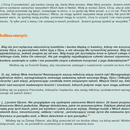
...) Chcę Ci powiedzieć, jak bardzo cieszę się, kiedy Mnie prosisz. Mało Mnie prosicie. Jestem zdo
am w zamiarze zatrzymać wszystkich Moich łask w Niebie. Wolę je rozdać Ziemi. Chcę, aby je ode 
hcę, żebyś przestała się lękać, rozważając w sercu, o co godzi się Mnie prosić, a o co nie. Proś
szystko. Nie ograniczaj Mojej dobroci. Wiesz, że mogę spełnić wszystkie twoje prośby. Nie proś Mn
awsze wierz, że spełnię twoją prośbę, ponieważ mogę to uczynić, chcę to uczynić i nie mam po
9
ziecku. Ty tylko proś z wiarą i nie ustawaj w twoich prośbach. Jestem gotowy spełnić je wszystkie.
odlitwa wiernych:
.
Bóg nie jest wyłączną własnością katolików i bardzo błądzą ci katolicy, którzy nie troszczą
prawy Ojca, są pasożytami, które żyją z Ojca, a nie okazują Mu synowskiej pomocy. Bóg ni
ajpotężniejszy, jednak pragnie jej od was. Bóg krąży jak życiodajna krew w żyłach całego ś
ielkiego ciała, które On stworzył. Ale jak mogłyby najodleglejsze członki doznać ożywieni
1
karbem zamknęło w sobie i nie pozwoliło innym członkom korzystać z jego dobrodziejstw?
Módlmy się za Kościół Święty, aby nieustannie zabiegał o nawrócenie i powrót na łono Koś
.
O, wy, którzy Mnie kochacie! Rozwiązujcie waszą miłością więzy moich rąk! Wynagradzajcie
ajdroższe dzieci, wynagradzajcie zniewagę zadawaną rękom waszego Boga, Ojca i Odkupicie
ańcuchy i pali więzy, przywracając swobodę moim związanym rękom. Miejcie litość wy, któ
itość nad waszymi trędowatymi braćmi i siostrami, których jedynie moje ręce mogą uzdrowi
ódlmy się za papieża Franciszka, biskupów i kapłanów, aby swoją miłością i poświęceniem wynagr
oznaje od swoich dzieci.
.
(...) jestem Ojcem. Nie przyglądam się spokojnie zatraceniu Moich dzieci. Ze łzami przyjmu
drzuceniu Moich podarków, Mojego dziedzictwa, jakie im przeznaczyłem. Gdybym płakał jak
roplą przy tych łzach, jakie już wylałem i jakie jeszcze wyleję. Dlatego każde z Moich dziec
atownik dusz, nieustraszony, oddany i wierny , poświęcający swoje życie dla ratowania ży
12
hrystusa w porządku woli, a Moim dzieckiem w tym porządku.
Módlmy się za Żertwy Ofiarne, aby Bóg umacniał ich na drodze ofiary, na którą weszli. Módl
dzięczność, za to, że pozwolił im uczestniczyć w dziele ratowania dusz.