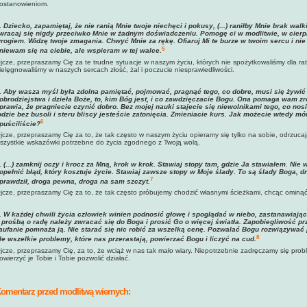
ostanowieniom.
.
Dziecko, zapamiętaj, że nie ranią Mnie twoje niechęci i pokusy, (...) raniłby Mnie brak walk
wracaj się nigdy przeciwko Mnie w żadnym doświadczeniu. Pomogę ci w modlitwie, w cierpl
rogiem. Widzę twoje zmagania. Chwyć Mnie za rękę. Ofiaruj Mi te burze w twoim sercu i nie
5
niewam się na ciebie, ale wspieram w tej walce
.
jcze, przepraszamy Cię za te trudne sytuacje w naszym życiu, których nie spożytkowaliśmy dla ra
ielęgnowaliśmy w naszych sercach złość, żal i poczucie niesprawiedliwości.
.
Aby wasza myśl była zdolna pamiętać, pojmować, pragnąć tego, co dobre, musi się żywi
obrodziejstwa i dzieła Boże, to, kim Bóg jest, i co zawdzięczacie Bogu. Ona pomaga wam zr
prawia, że pragniecie czynić dobro. Bez mojej nauki stajecie się niewolnikami tego, co nos
odzie bez busoli i steru bliscy jesteście zatonięcia. Zmieniacie kurs. Jak możecie wtedy m
6
puściliście?
jcze, przepraszamy Cię za to, że tak często w naszym życiu opieramy się tylko na sobie, odrzuc
szystkie wskazówki potrzebne do życia zgodnego z Twoją wolą.
.
(...) zamknij oczy i krocz za Mną, krok w krok. Stawiaj stopy tam, gdzie Ja stawiałem. Ni
opełnić błąd, który kosztuje życie. Stawiaj zawsze stopy w Moje ślady. To są ślady Boga, d
7
prawdził, droga pewna, droga na sam szczyt.
jcze, przepraszamy Cię za to, że tak często próbujemy chodzić własnymi ścieżkami, chcąc ominą
.
W każdej chwili życia człowiek winien podnosić głowę i spoglądać w niebo, zastanawiając 
 prośbą o radę należy zwracać się do Boga i prosić Go o więcej światła. Zapobiegliwość p
aufanie pomnaża ją. Nie starać się nic robić za wszelką cenę. Pozwalać Bogu rozwiązywać 
8
le wszelkie problemy, które nas przerastają, powierzać Bogu i liczyć na cud
.
jcze, przepraszamy Cię, za to, że wciąż w nas tak mało wiary. Niepotrzebnie zadręczamy się pro
owierzyć je Tobie i Tobie pozwolić działać.
omentarz przed modlitwą wiernych: