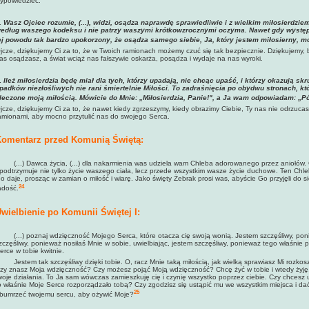
ypowiedzieć.
. Wasz Ojciec rozumie, (...), widzi, osądza naprawdę sprawiedliwie i z wielkim miłosierdzie
edług waszego kodeksu i nie patrzy waszymi krótkowzrocznymi oczyma. Nawet gdy występu
ej powodu tak bardzo upokorzony, że osądza samego siebie, Ja, który jestem miłosierny, mówi
jcze, dziękujemy Ci za to, że w Twoich ramionach możemy czuć się tak bezpiecznie. Dziękujemy, bo
as osądzasz, a świat wciąż nas fałszywie oskarża, posądza i wydaje na nas wyroki.
.
Ileż miłosierdzia będę miał dla tych, którzy upadają, nie chcąc upaść, i którzy okazują sk
padków niezłośliwych nie rani śmiertelnie Miłości. To zadraśnięcia po obydwu stronach, któ
leczone moją miłością. Mówicie do Mnie: „Miłosierdzia, Panie!", a Ja wam odpowiadam: „Pó
jcze, dziękujemy Ci za to, że nawet kiedy zgrzeszymy, kiedy obrazimy Ciebie, Ty nas nie odrzucas
amionami, aby mocno przytulić nas do swojego Serca.
omentarz przed Komunią Świętą:
...) Dawca życia, (...) dla nakarmienia was udziela wam Chleba adorowanego przez aniołów. On
 podtrzymuje nie tylko życie waszego ciała, lecz przede wszystkim wasze życie duchowe. Ten C
o daje, prosząc w zamian o miłość i wiarę. Jako święty Żebrak prosi was, abyście Go przyjęli do 
24
adość.
wielbienie po Komunii Świętej I:
...) poznaj wdzięczność Mojego Serca, które otacza cię swoją wonią. Jestem szczęśliwy, poni
zczęśliwy, ponieważ nosiłaś Mnie w sobie, uwielbiając, jestem szczęśliwy, ponieważ tego właśnie 
erce w tobie kwitnie.
estem tak szczęśliwy dzięki tobie. O, racz Mnie taką miłością, jak wielką sprawiasz Mi rozkosz,
zy znasz Moja wdzięczność? Czy możesz pojąć Moją wdzięczność? Chcę żyć w tobie i wtedy żyję
woje działania. To Ja sam wówczas zamieszkuję cię i czynię wszystko poprzez ciebie. Czy chcesz 
o właśnie Moje Serce rozporządzało tobą? Czy zgodzisz się ustąpić mu we wszystkim miejsca i da
25
bumrzeć twojemu sercu, aby ożywić Moje?