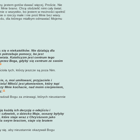
lny, jestem gotów dawać więcej. Proście. Nie
Mnie brano. Chcę obdzielić nimi cały świat.
 Mnie o wszystko, bo jestem w możności spełnić
ie o rzeczy małe i nie proś Mnie bez wiary.
wodu, dla którego miałbym odmawiać Mojemu
 się o niekatolików. Nie działają dla
e potrzebuje pomocy, bo jest
wiata. Katolicyzm jest centrum tego
a przez Boga, gdyby się centrum ze swoim
0
cioła tych, którzy jeszcze są poza Nim.
, o, moi umiłowani, przyjaciele i
la! Miłość jest płomieniem, który topi
rzy Mnie kochacie, nad moim cierpieniem,
11
ć.
adzali Bogu za zniewagi, których nieustannie
ję każdą ich decyzję o odejściu i
 człowiek, o dziecko Moje, oceany byłyby
i, które staje wraz z Chrystusem jako
cia swym braciom, staje się bratem
my się, aby nieustannie okazywali Bogu