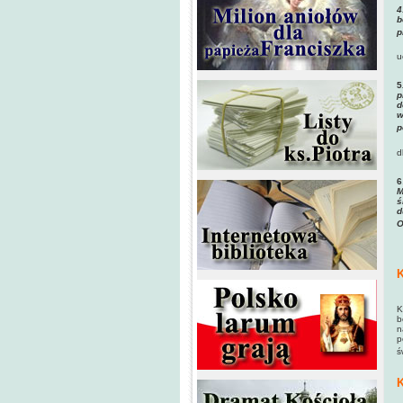
4
b
p
u
5
p
d
w
p
d
6
M
ś
d
O
K
K
b
n
p
ś
K