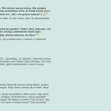
m. Nie mierzy waszą miarą. Nie potępia
je prawdziwa wina, to kiedy winny jest z
22
ę mu: „Idź i nie grzesz więcej" (...).
 tylko Ty nas znasz, tylko Ty sprawiedliwie
ruchę po upadku! Jeden, dwa, dziesięć, sto
re zostają uzdrowione łzami żalu i
23
jdź, biedne dziecko, do Ojca".
z, ale przebaczasz i czekasz z otwartymi
 - sprawiając, że wzrasta i dojrzewa zboże
hleb bowiem jest Ciałem Syna Bożego. On wam
siebie, gdyż przebywanie z wami to jego
eważ dałaś Mi odczuć twoją miłość, jestem
pragnę. Moje Serce raduje się w tobie, Moje
 kiedy rozmyślasz o Mnie przez cały dzień.
, działam, przemieniam z mocą wszystkie
ustąpić Mi miejsca w tobie? Czy chcesz, aby
ć mu życie w twojej duszy? Czy pozwolisz