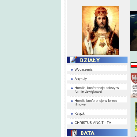
Wydarzenia
Artykuły
Homilie, konferencje, teksty w
formie dzwiękowej
Homilie konferencje w formie
filmowej
Książki
CHRISTUS VINCIT - TV
W
p