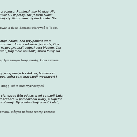
i z pokusą. Pamiętaj, aby Mi ufać. Nie
iwości i w pracy. Nie jestem twoim
 bój się. Rozumiem cię doskonale. Nie
towania dusz. Zamiast ofiarować je Tobie,
ć moją nauką, ona przypomina wam
ozumieć dobro i odróżnić je od zła, Ona
i nazwę „nauka", jednak jest błędem. Jak
ówić: „Bóg mnie opuścił", skoro to wy Go
ając tym samym Twoją naukę, która zawiera
e wytyczaj nowych szlaków, bo możesz
roga, którą sam przeszedł, wyznaczył i
ć drogę, która nam wyznaczyłeś.
się, czego Bóg od nas w tej sytuacji żąda.
rzeszkadza w pomnożeniu wiary, a zupełne
problemy. My powinniśmy prosić i ufać,
blemami, których doświadczamy, zamiast