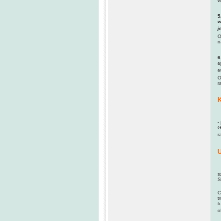
w
5
w
j
O
n
6
u
u
O
r
K
(
-
G
r
U
(
s
S
J
C
t
t
o