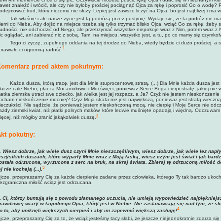
awet znaleźć i wrócić, ale czy nie byłoby prościej pociągnąć Ojca za rękę i poprosić Go o wodę? 
odejmować trud, który niczemu nie służy. Lepiej jest zawsze liczyć na Ojca, bo jest najbliżej i ma
ak właśnie całe nasze życie jest tą podróżą przez pustynię. Wydaje się, że ta podróż nie ma k
iemi do Nieba. Aby dojść na miejsce trzeba się tylko trzymać blisko Ojca, wziąć Go za rękę, żeby si
rudności, nie odchodzić od Niego, ale przetrzymać wszystkie niepokoje wraz z Nim, potem wraz z N
ic oglądać, ani zabierać nic z sobą. Tam, na miejscu, wszystko jest, a tu, po co mamy się czymko
ego ci życzę, zupełnego oddania na tej drodze do Nieba, wtedy będzie ci dużo prościej, a 
1
prawiało ci ogromną radość.
omentarz przed aktem pokutnym:
ażda dusza, którą tracę, jest dla Mnie stuprocentową stratą. (...) Dla Mnie każda dusza jest 
łacze całe Niebo, płaczą Moi aniołowie i Moi święci, ponieważ Serce Boga cierpi stratę, jakiej nie w
atka ziemska utraci swe dziecko, jak wielka jest jej rozpacz, a Ja? Czyż nie jestem nieskończenie
ocham nieskończenie mocniej? Czyż Moja strata nie jest największą, ponieważ jest stratą wiec
ieczułości. Nie sądźcie, że ponieważ jestem nieskończoną mocą, nie cierpię i Moje Serce nie odcz
ażdy ziemski kwiat, niż płatki polnych maków, które ledwie muśnięte opadają i więdną. Odczuwam 
2
ięcej, niż mógłby zranić jakąkolwiek duszę.
kt pokutny:
.
Wiesz dobrze, jak wiele dusz czyni Mnie nieszczęśliwym, wiesz dobrze, jak wiele łez nap
szystkich duszach, które wyparły Mnie wraz z Moją łaską, wiesz czym jest świat i jak bardz
ostała odrzucona, wyrzucona z serc na bruk, na skraj świata. Zbieraj tę odrzuconą miłość d
3
ej nie kochają (...).
jcze, przepraszamy Cię za każde cierpienie zadane przez człowieka, którego Ty tak bardzo ukoc
ezgraniczna miłość wciąż jest odrzucana.
.
Ci, którzy buntują się
z powodu złamanego uczucia, nie umieją wypowiedzieć najpiękniejs
rawdziwej wiary w łagodnego Ojca, który jest w Niebie. Nie zastanawiają się nad tym, że sk
4
o to, aby uniknęli większych cierpień i aby im zapewnić większą zasługę!
jcze, przepraszamy Cię za to, że wciąż jesteśmy tacy słabi, że jeszcze niejednokrotnie zdarza s