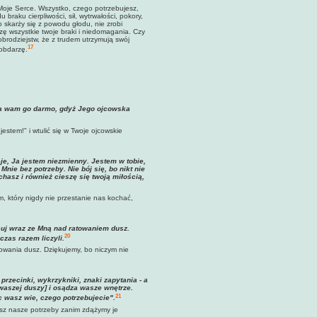
je Serce. Wszystko, czego potrzebujesz,
braku cierpliwości, sił, wytrwałości, pokory,
ko skarży się z powodu głodu, nie zrobi
dzę wszystkie twoje braki i niedomagania. Czy
obrodziejstw, że z trudem utrzymują swój
17
 obdarzę.
iela wam go darmo, gdyż Jego ojcowska
estem!" i wtulić się w Twoje ojcowskie
ieje, Ja jestem niezmienny. Jestem w tobie,
ie bez potrzeby. Nie bój się, bo nikt nie
chasz i również cieszę się twoją miłością,
, który nigdy nie przestanie nas kochać,
cuj wraz ze Mną nad ratowaniem dusz.
20
czas razem liczyli.
towania dusz. Dziękujemy, bo niczym nie
przecinki, wykrzykniki, znaki zapytania - a
 [waszej duszy] i osądza wasze wnętrze.
21
c wasz wie, czego potrzebujecie"
.
asz nasze potrzeby zanim zdążymy je