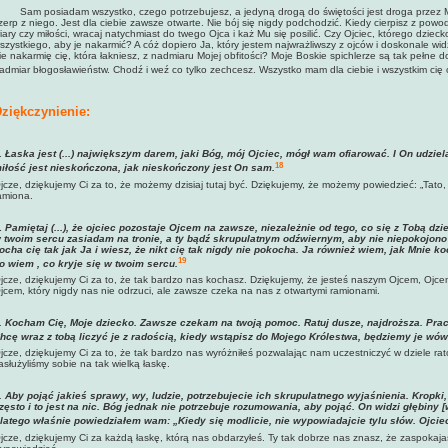
am posiadam wszystko, czego potrzebujesz, a jedyną drogą do świętości jest droga przez Mo
zerp z niego. Jest dla ciebie zawsze otwarte. Nie bój się nigdy podchodzić. Kiedy cierpisz z powodu 
iary czy miłości, wracaj natychmiast do twego Ojca i każ Mu się posilić. Czy Ojciec, którego dziec
szystkiego, aby je nakarmić? A cóż dopiero Ja, który jestem najwrażliwszy z ojców i doskonale wi
ie nakarmię cię, która łakniesz, z nadmiaru Mojej obfitości? Moje Boskie spichlerze są tak pełne d
admiar błogosławieństw. Chodź i weź co tylko zechcesz. Wszystko mam dla ciebie i wszystkim cię
ziękczynienie:
.
Łaska jest (...) największym darem, jaki Bóg, mój Ojciec, mógł wam ofiarować. I On udz
18
iłość jest nieskończona, jak nieskończony jest On sam
.
jcze, dziękujemy Ci za to, że możemy dzisiaj tutaj być. Dziękujemy, że możemy powiedzieć: „Tato, j
amiona.
.
Pamiętaj
(...), że ojciec pozostaje Ojcem na zawsze, niezależnie od tego, co się z Tobą dz
 twoim sercu zasiadam na tronie, a ty bądź skrupulatnym odźwiernym, aby nie niepokojono Mn
ocha cię tak jak Ja i wiesz, że nikt cię tak nigdy nie pokocha. Ja również wiem, jak Mnie ko
19
o wiem , co kryje się w twoim sercu
.
jcze, dziękujemy Ci za to, że tak bardzo nas kochasz. Dziękujemy, że jesteś naszym Ojcem, Ojcem
jcem, który nigdy nas nie odrzuci, ale zawsze czeka na nas z otwartymi ramionami.
. Kocham Cię, Moje dziecko. Zawsze czekam na twoją pomoc. Ratuj dusze, najdroższa. Pra
hcę wraz z tobą liczyć je z radością, kiedy wstąpisz do Mojego Królestwa, będziemy je wów
jcze, dziękujemy Ci za to, że tak bardzo nas wyróżniłeś pozwalając nam uczestniczyć w dziele ra
asłużyliśmy sobie na tak wielką łaskę.
. Aby pojąć jakieś sprawy, wy, ludzie, potrzebujecie ich skrupulatnego wyjaśnienia. Kropki, 
zęsto i to jest na nic. Bóg jednak nie potrzebuje rozumowania, aby pojąć. On widzi głębiny
latego właśnie powiedziałem wam: „Kiedy się modlicie, nie wypowiadajcie tylu słów. Ojcie
jcze, dziękujemy Ci za każdą łaskę, którą nas obdarzyłeś. Ty tak dobrze nas znasz, że zaspokaj