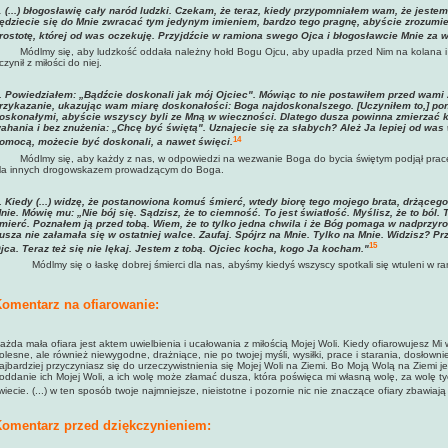
.
(...) błogosławię cały naród ludzki. Czekam, że teraz, kiedy przypomniałem wam, że jeste
ędziecie się do Mnie zwracać tym jedynym imieniem, bardzo tego pragnę, abyście zrozumieli 
rostotę, której od was oczekuję. Przyjdźcie w ramiona swego Ojca i błogosławcie Mnie za 
Módlmy się, aby ludzkość oddała należny hołd Bogu Ojcu, aby upadła przed Nim na kolana i
czynił z miłości do niej.
. Powiedziałem: „Bądźcie doskonali jak mój Ojciec". Mówiąc to nie postawiłem przed wami
rzykazanie, ukazując wam miarę doskonałości: Boga najdoskonalszego. [Uczyniłem to,] p
oskonałymi, abyście wszyscy byli ze Mną w wieczności. Dlatego dusza powinna zmierzać k
ahania i bez znużenia: „Chcę być świętą". Uznajecie się za słabych? Ależ Ja lepiej od was 
14
omocą, możecie być doskonali, a nawet święci.
Módlmy się, aby każdy z nas, w odpowiedzi na wezwanie Boga do bycia świętym podjął prac
la innych drogowskazem prowadzącym do Boga.
.
Kiedy (...) widzę, że postanowiona komuś śmierć, wtedy biorę tego mojego brata, drżąceg
nie. Mówię mu: „Nie bój się. Sądzisz, że to ciemność. To jest światłość. Myślisz, że to ból.
mierć. Poznałem ją przed tobą. Wiem, że to tylko jedna chwila i że Bóg pomaga w nadprzyr
usza nie załamała się w ostatniej walce. Zaufaj. Spójrz na Mnie. Tylko na Mnie. Widzisz? Pr
15
jca. Teraz też się nie lękaj. Jestem z tobą. Ojciec kocha, kogo Ja kocham."
Módlmy się o łaskę dobrej śmierci dla nas, abyśmy kiedyś wszyscy spotkali się wtuleni 
omentarz na ofiarowanie:
ażda mała ofiara jest aktem uwielbienia i ucałowania z miłością Mojej Woli. Kiedy ofiarowujesz Mi 
olesne, ale również niewygodne, drażniące, nie po twojej myśli, wysiłki, prace i starania, dosłow
ajbardziej przyczyniasz się do urzeczywistnienia się Mojej Woli na Ziemi. Bo Moją Wolą na Ziemi j
oddanie ich Mojej Woli, a ich wolę może złamać dusza, która poświęca mi własną wolę, za wolę tyc
wiecie. (...) w ten sposób twoje najmniejsze, nieistotne i pozornie nic nie znaczące ofiary zbawiają
omentarz przed dziękczynieniem: