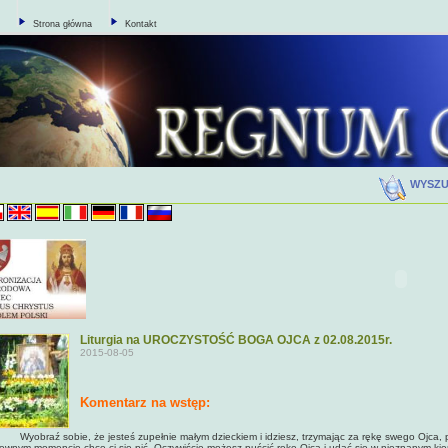
Strona główna
Kontakt
WYSZ
Liturgia na UROCZYSTOŚĆ BOGA OJCA z 02.08.2015r.
2015-08-05
Komentarz na wstęp:
yobraź sobie, że jesteś zupełnie małym dzieckiem i idziesz, trzymając za rękę swego Ojca, 
ewnym momencie chce ci się pić. Oczywiście możesz puścić rękę Ojca i udać się w nieznanym ki