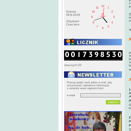
n
12
p
11
1
T
Sobota
10
2
Z
AM
08-8-2026
sobota
9
3
t
n
32tydzień
8
4
Czas letni
T
7
5
6
s
K
K
p
m
k
n
obecnych:53
k
w
A
Proszę podać swój adres e-mail, aby
otrzymywać najnowsze informacje
o serwisie www.regnumchristi
1
w
e-mail
z
j
O
b
2
p
p
O