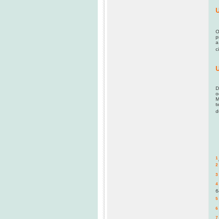
U
O
p
a
c
U
D
o
M
t
d
1
2
3
4
6
5
6
7