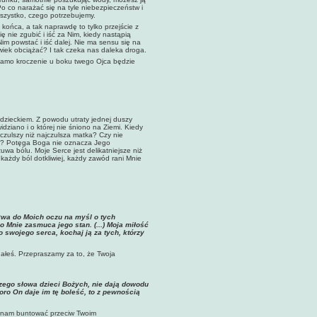
Po co narażać się na tyle niebezpieczeństw i
 wszystko, czego potrzebujemy.
ońca, a tak naprawdę to tylko przejście z
ę nie zgubić i iść za Nim, kiedy nastąpią
im powstać i iść dalej. Nie ma sensu się na
lwiek obciążać? I tak czeka nas daleka droga.
samo kroczenie u boku twego Ojca będzie
dzieckiem. Z powodu utraty jednej duszy
idziano i o której nie śniono na Ziemi. Kiedy
 czulszy niż najczulsza matka? Czy nie
zną? Potęga Boga nie oznacza Jego
uwa bólu. Moje Serce jest delikatniejsze niż
każdy ból dotkliwiej, każdy zawód rani Mnie
ływa do Moich oczu na myśl o tych
o Mnie zasmuca jego stan. (...) Moja miłość
o swojego serca, kochaj ją za tych, którzy
hałeś. Przepraszamy za to, że Twoja
zego słowa dzieci Bożych, nie dają dowodu
oro On daje im tę boleść, to z pewnością
ię nam buntować przeciw Twoim