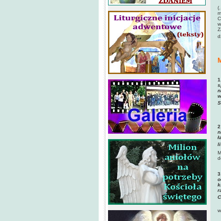
(
m
C
w
Z
d
M
1
s
n
w
S
2
n
ł
l
M
d
3
o
k
r
C
w