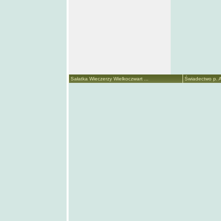
Sałatka Wieczerzy Wielkoczwart ...
Świadectwo p. A