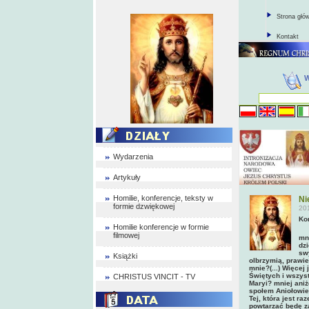
Strona głó
Kontakt
Wydarzenia
Artykuły
Homilie, konferencje, teksty w
Ni
formie dzwiękowej
20
Ko
Homilie konferencje w formie
Ma
filmowej
mn
dz
sw
Książki
olbrzymią, prawie
mnie?(...) Więce
Świętych i wszys
CHRISTUS VINCIT - TV
Maryi? mniej aniż
społem Aniołowie 
Tej, która jest r
powtarzać będę z