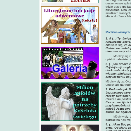
żadnego nie ma lek
dusze wasze spleś
gdzie przed grożąc
przystanią, Ona je
smutkach waszych k
idźcie do Serca Ma
Modlitwa wiernych:
1
.
A
(...) Ty, świę
niezliczone pocis
zdawało się, że c
Ciebie się rozlat
niewzruszony sto
Módlmy się z
opieki i osłaniała
2
. (...) na drodz
Czyżbyśmy mogli 
doskonale skały 
własne; pilniejsz
przywiezieniu do 
Módlmy się za Ojc
umacniała na trud
3
.
Podobnie jak M
Jezusowego serca
rzeczy ziemskich
Patrząc na posłu
Patrząc na życie 
przyjemnościami 
miłość Jezusową 
starać się będzie
Módlmy się, aby 
patrząc na nas mo
4
. (...) Pan Bóg
syna. Od Maryi ż
kiedy to uczyniła?