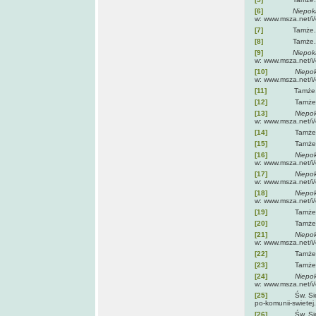
[6]
Niepokalane se
w: www.msza.net/i
[7]
Tamże.
[8]
Tamże.
[9]
Niepok
w: www.msza.net/i
[10]
Niepok
w: www.msza.net/i
[11]
Tamże
[12]
Tamże
[13]
Niepok
w: www.msza.net/i
[14]
Tamże
[15]
Tamże
[16]
Niepokalane s
w: www.msza.net/i
[17]
Niepok
w: www.msza.net/i
[18]
Niepok
w: www.msza.net/i
[19]
Tamże
[20]
Tamże
[21]
Niepok
w: www.msza.net/i
[22]
Tamże
[23]
Tamże
[24]
Niepok
w: www.msza.net/i
[25]
Św. Siostra 
po-komunii-swietej.
[26]
Św. Siostra 