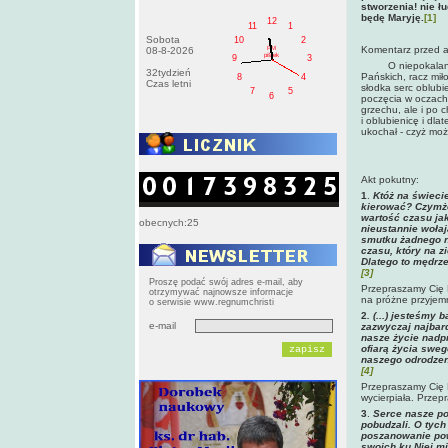
stworzenia! nie ł
będę Maryję.
[1]
12
11
1
Sobota
10
2
Komentarz przed 
PM
08-8-2026
pištek
9
3
O niepokalana dzi
32tydzień
Pańskich, racz mił
8
4
Czas letni
słodka serc oblubie
7
5
6
poczęcia w oczach 
grzechu, ale i po 
i oblubienicę i dl
ukochał - czyż mo
Akt pokutny:
1
.
Któż na świeci
kierować? Czymże
wartość czasu jak
obecnych:25
nieustannie wołaj
smutku żadnego n
czasu, który na z
Dlatego to mędrze
[3]
Proszę podać swój adres e-mail, aby
Przepraszamy Cię P
otrzymywać najnowsze informacje
na próżne przyjemn
o serwisie www.regnumchristi
2
. (...) jesteśmy 
e-mail
zazwyczaj najbard
nasze życie nadpr
ofiarą życia sweg
naszego odrodzeni
[4]
Przepraszamy Cię P
wycierpiała. Przepr
3
.
Serce nasze po
pobudzali. O tych
poszanowanie pow
swoich ku Niej mi