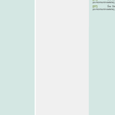
po-komunii-swietej.
[27]
Św. Siostra 
po-komunii-swietej.