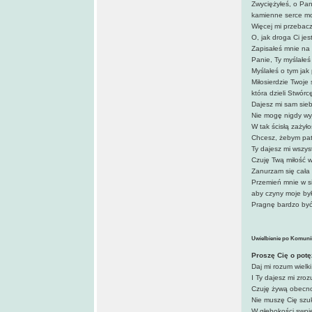
Zwyciężyłeś, o Pan
kamienne serce mo
Więcej mi przebacz
O, jak droga Ci je
Zapisałeś mnie na 
Panie, Ty myślałeś
Myślałeś o tym jak
Miłosierdzie Twoje
która dzieli Stwórc
Dajesz mi sam sieb
Nie mogę nigdy wy
W tak ścisłą zażył
Chcesz, żebym patr
Ty dajesz mi wszys
Czuję Twą miłość w
Zanurzam się cała
Przemień mnie w si
aby czyny moje były
Pragnę bardzo być 
Uwielbienie po Komunii 
Proszę Cię o pot
Daj mi rozum wielk
I Ty dajesz mi zro
Czuję żywą obecno
Nie muszę Cię szuk
W głębokości swoj