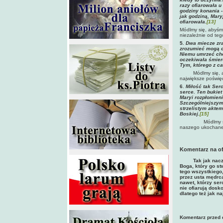
razy ofiarowała u
godziny konania -
jak godziną, Mary
ofiarowała.
[13]
Módlmy się, abyśmy
niezależnie od teg
5
. Dwa miecze zra
zrozumieć mogą ci
Niemu umrzeć chci
oczekiwała śmierc
Tym, którego z ca
Módlmy się, 
największe poświę
6
.
Miłość tak Serc
serce. Ten bukiet
Maryi rozpłomieni
Szczególniejszym 
strzelistym aktem
Boskiej.
[15]
Módlmy s
naszego ukochane
Komentarz na of
Tak jak naczynie 
Boga, który go st
tego wszystkiego,
przez usta mędrca
nawet, którzy ser
nie ofiarują dosk
dlatego też jak n
Komentarz przed 