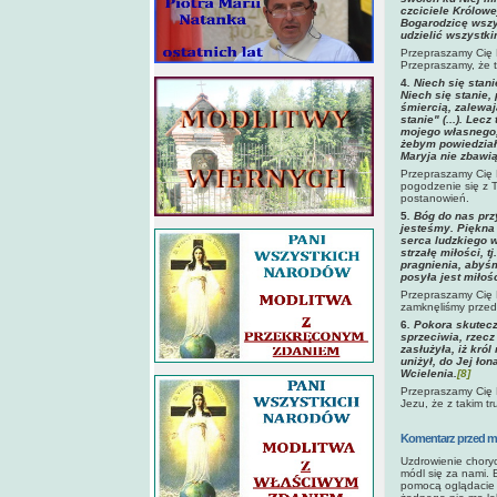
czciciele Królowe
Bogarodzicę wszys
udzielić wszystki
Przepraszamy Cię 
Przepraszamy, że t
4
. Niech się stan
Niech się stanie,
śmiercią, zalewaj
stanie" (...). Lec
mojego własnego,
żebym powiedział:
Maryja nie zbawią
Przepraszamy Cię P
pogodzenie się z 
postanowień.
5
. Bóg do nas prz
jesteśmy. Piękna 
serca ludzkiego w
strzałę miłości, 
pragnienia, abyśm
posyła jest miłoś
Przepraszamy Cię 
zamknęliśmy przed
6
. Pokora skutecz
sprzeciwia, rzec
zasłużyła, iż król
uniżył, do Jej ło
Wcielenia.
[8]
Przepraszamy Cię 
Jezu, że z takim t
Komentarz przed mo
Uzdrowienie choryc
módl się za nami. 
pomocą oglądacie s