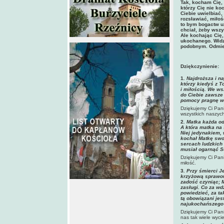
Tak, kocham Cię,
którzy Cię nie ko
Ciebie uwielbiać,
rozsławiać, miłoś
to bym bogactw u
chciał, żeby wszy
Ale kochając Cię,
ukochanego. Widzę
podobnym. Odmie
Dziękczynienie:
1
.
Najdroższa i n
którzy kiedyś z 
i miłością. We w
do Ciebie zawsze 
pomocy pragnę w 
Dziękujemy Ci Pani
wszystkich naszyc
2
. Matka każda o
A która matka na
Niej jedynakiem,
kochał Matkę swoj
sercach ludzkich 
musiał ogarnąć Se
Dziękujemy Ci Pani
miłość.
3
. Przy śmierci 
krzyżową sprawowa
zadość czyniąc; 
zasługi. Co za wd
powiedzieć, za ta
tą obowiązani jes
najukochańszego 
Dziękujemy Ci Pani
nas tak wiele wycie