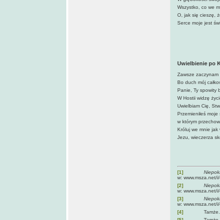
Wszystko, co we m
O, jak się cieszę,
Serce moje jest św
Uwielbienie po K
Zawsze zaczynam t
Bo duch mój całkow
Panie, Ty spowity 
W Hostii widzę życ
Uwielbiam Cię, Stw
Przemieniłeś moje
w którym przechowu
Króluj we mnie jak 
Jezu, wieczerza s
[1]
Niepokalane se
w: www.msza.net/i
[2]
Niepokalane se
w: www.msza.net/i
[3]
Niepokalane se
w: www.msza.net/i
[4]
Tamże.
[5]
Tamże.