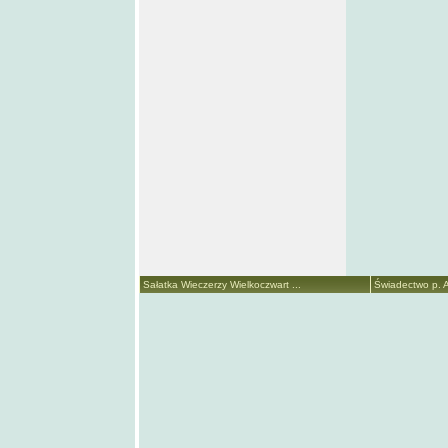
Sałatka Wieczerzy Wielkoczwart ...
Świadectwo p. A