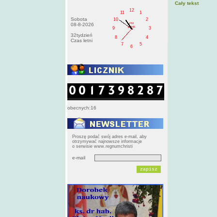
Cały tekst
12
11
1
Sobota
10
2
PM
08-8-2026
pištek
9
3
32tydzień
8
4
Czas letni
7
5
6
obecnych:16
Proszę podać swój adres e-mail, aby
otrzymywać najnowsze informacje
o serwisie www.regnumchristi
e-mail