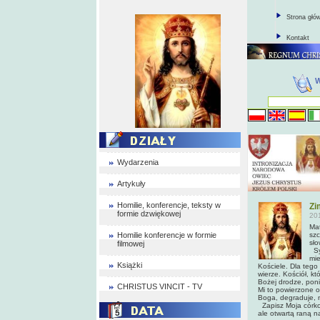
Strona głó
Kontakt
Wydarzenia
Artykuły
Homilie, konferencje, teksty w
Zi
formie dzwiękowej
20
Mat
Homilie konferencje w formie
szc
sło
filmowej
Syn
mie
Książki
Kościele. Dla tego 
wierze. Kościół, kt
Bożej drodze, poni
CHRISTUS VINCIT - TV
Mi to powierzone 
Boga, degraduje, 
Zapisz Moja córko 
ale otwartą raną na