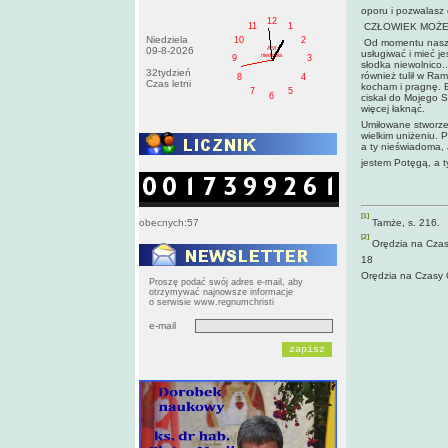
oporu i pozwalasz 
12
11
1
CZŁOWIEK MOŻE
Niedziela
10
2
Od momentu naszeg
AM
09-8-2026
usługiwać i mieć j
niedziela
9
3
słodka niewolnico..
32tydzień
również tulił w Ra
8
4
Czas letni
kocham i pragnę. B
7
5
6
ciskał do Mojego S
więcej łaknąć.
Umiłowane stworzen
wielkim uniżeniu. 
a ty nie­świadoma,
jestem Potęgą, a t
[1]
obecnych:57
Tamże, s. 216.
[2]
Orędzia na Czasy 
18
Orędzia na Czasy O
Proszę podać swój adres e-mail, aby
otrzymywać najnowsze informacje
o serwisie www.regnumchristi
e-mail