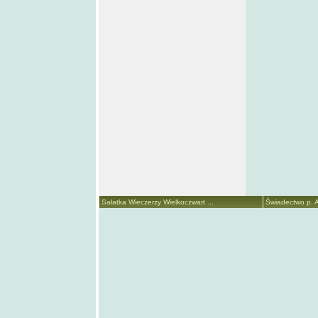
Sałatka Wieczerzy Wielkoczwart ...
Świadectwo p. A