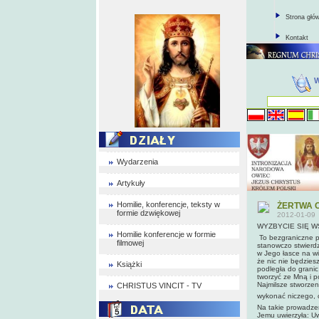
Strona głó
Kontakt
Wydarzenia
Artykuły
Homilie, konferencje, teksty w
ŻERTWA 
formie dzwiękowej
2012-01-09
WYZBYCIE SIĘ 
Homilie konferencje w formie
To bezgraniczne p
filmowej
stanowczo stwierdz
w Jego łasce na wi
że nic nie będziesz
Książki
podległa do granic
tworzyć ze Mną i p
Najmilsze stworzen
CHRISTUS VINCIT - TV
wykonać niczego, 
Na takie prowadze
Jemu uwierzyła: Uw