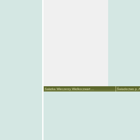
Sałatka Wieczerzy Wielkoczwart ...
Świadectwo p. A