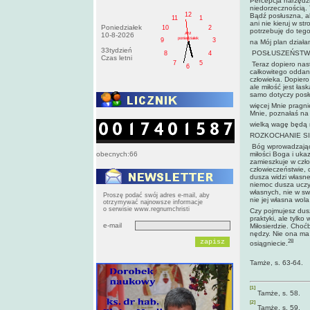
Percepcja narzędzi
niedorzecznością. 
12
Bądź posłuszna, aby
11
1
ani nie kieruj w st
Poniedziałek
10
2
potrzebuję do tego
AM
10-8-2026
poniedziałek
9
3
na Mój plan działa
33tydzień
POSŁUSZEŃSTWO
8
4
Czas letni
7
5
Teraz dopiero nast
6
całkowitego oddan
człowieka. Dopiero
ale miłość jest ła
samo dotyczy posłu
więcej Mnie pragni
Mnie, poznałaś na i
wielką wagę będą mi
ROZKOCHANIE S
Bóg wprowadzając 
obecnych:66
miłości Boga i uk
zamieszkuje w czło
człowieczeństwie, 
dusza widzi własne 
niemoc dusza uczy 
własnych, nie w sw
Proszę podać swój adres e-mail, aby
nie jej wła­sna wol
otrzymywać najnowsze informacje
o serwisie www.regnumchristi
Czy pojmujesz dus
praktyki, ale tylk
e-mail
Miłosierdzie. Choć
nędzy. Nie ona ma 
28
osiągniecie.
Tamże, s. 63-64.
[1]
Tamże, s. 58.
[2]
Tamże, s. 59.