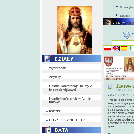
Strona głó
Kontakt
Wydarzenia
Artykuły
Homilie, konferencje, teksty w
ŻERTWA 
formie dzwiękowej
2012-01-12
ZWYKŁE NARZĘD
Homilie konferencje w formie
Przez to oddanie 
filmowej
wolę i na Jego pla
nadgorliwość człow
bez uwzględnienia 
Książki
narzędziem w Moim 
wykonał nim pracę 
było odpowiednie d
CHRISTUS VINCIT - TV
przystąpiłem do pr
ręku.