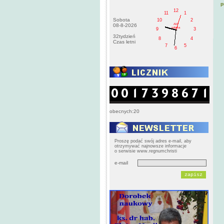
p
12
11
1
Sobota
10
2
AM
08-8-2026
sobota
9
3
32tydzień
8
4
Czas letni
7
5
6
obecnych:20
Proszę podać swój adres e-mail, aby
otrzymywać najnowsze informacje
o serwisie www.regnumchristi
e-mail