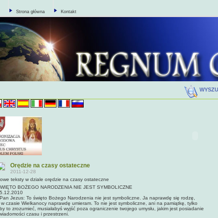
Strona główna
Kontakt
WYSZ
Orędzie na czasy ostateczne
2011-12-28
owe teksty w dziale orędzie na czasy ostateczne
WIĘTO BOŻEGO NARODZENIA NIE JEST SYMBOLICZNE
5.12.2010
an Jezus: To święto Bożego Narodzenia nie jest symboliczne. Ja naprawdę się rodzę,
 w czasie Wielkanocy naprawdę umieram. To nie jest symboliczne, ani na pamiątkę, tylko
by to zrozumieć, musiałabyś wyjść poza ograniczenie twojego umysłu, jakim jest posiadanie
wiadomości czasu i przestrzeni.