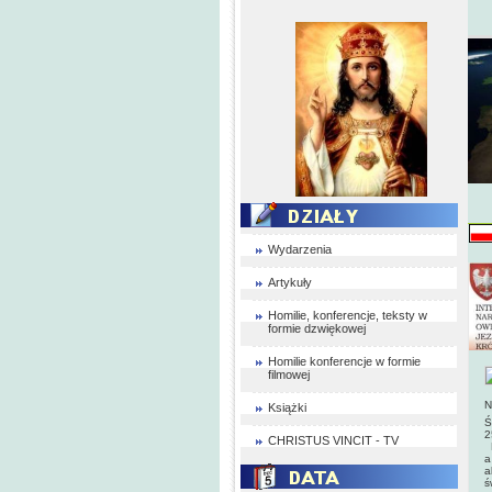
Wydarzenia
Artykuły
Homilie, konferencje, teksty w
formie dzwiękowej
Homilie konferencje w formie
filmowej
N
Książki
Ś
2
CHRISTUS VINCIT - TV
P
a
a
ś