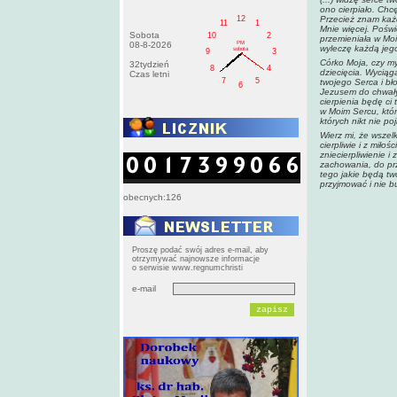
ono cierpiało. Chc
12
Przecież znam każd
11
1
Mnie więcej. Poświ
Sobota
10
2
przemieniała w Mo
PM
08-8-2026
wyleczę każdą jego
sobota
9
3
Córko Moja, czy my
32tydzień
8
4
dziecięcia. Wyciąg
Czas letni
7
5
twojego Serca i bł
6
Jezusem do chwały
cierpienia będę ci
w Moim Sercu, któr
których nikt nie po
Wierz mi, że wszelk
cierpliwie i z mił
zniecierpliwienie 
zachowania, do prz
tego jakie będą tw
przyjmować i nie b
obecnych:126
Proszę podać swój adres e-mail, aby
otrzymywać najnowsze informacje
o serwisie www.regnumchristi
e-mail