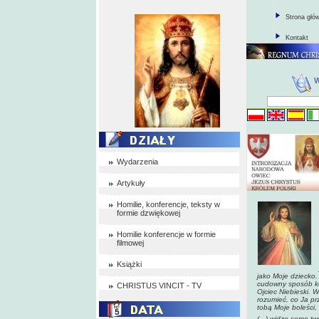
Strona głó
Kontakt
Wydarzenia
Artykuły
Homilie, konferencje, teksty w
formie dzwiękowej
Homilie konferencje w formie
filmowej
Książki
jako Moje dziecko.
cudowny sposób koc
CHRISTUS VINCIT - TV
Ojciec Niebieski. 
rozumieć, co Ja prz
tobą Moje boleści,
(...) widzę serce t