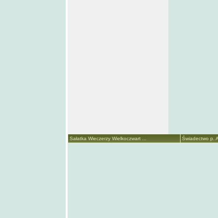
Sałatka Wieczerzy Wielkoczwart ...
Świadectwo p. A