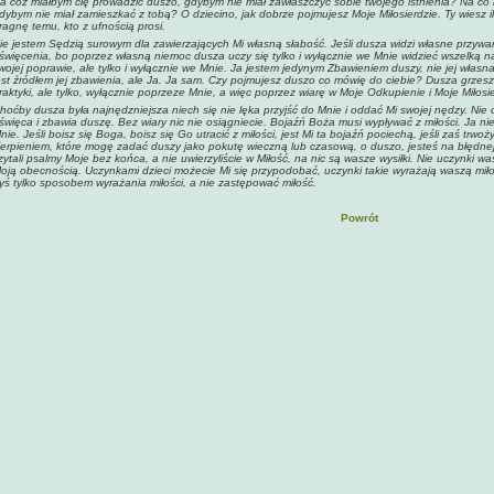
a cóż miałbym cię prowadzić duszo, gdybym nie miał zawłaszczyć sobie twojego istnienia? Na co 
dybym nie miał zamieszkać z tobą? O dziecino, jak dobrze pojmujesz Moje Miłosierdzie. Ty wiesz il
ragnę temu, kto z ufnością prosi.
ie jestem Sędzią surowym dla zawierzających Mi własną słabość. Jeśli dusza widzi własne przywary i
święcenia, bo poprzez własną niemoc dusza uczy się tylko i wyłącznie we Mnie widzieć wszelką n
wojej poprawie, ale tylko i wyłącznie we Mnie. Ja jestem jedynym Zbawieniem duszy, nie jej własn
est źródłem jej zbawienia, ale Ja. Ja sam. Czy pojmujesz duszo co mówię do ciebie? Dusza grze
raktyki, ale tylko, wyłącznie poprzeze Mnie, a więc poprzez wiarę w Moje Odkupienie i Moje Miłosie
hoćby dusza była najnędzniejsza niech się nie lęka przyjść do Mnie i oddać Mi swojej nędzy. Nie 
święca i zbawia duszę. Bez wiary nic nie osiągniecie. Bojaźń Boża musi wypływać z miłości. Ja nie
nie. Jeśli boisz się Boga, boisz się Go utracić z miłości, jest Mi ta bojaźń pociechą, jeśli zaś trwoż
ierpieniem, które mogę zadać duszy jako pokutę wieczną lub czasową, o duszo, jesteś na błędnej ś
zytali psalmy Moje bez końca, a nie uwierzyliście w Miłość, na nic są wasze wysiłki. Nie uczynki
oją obecnością. Uczynkami dzieci możecie Mi się przypodobać, uczynki takie wyrażają waszą miłoś
yś tylko sposobem wyrażania miłości, a nie zastępować miłość.
Powrót