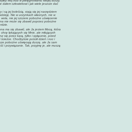
byłby Mój trud w pielęgnowaniu twojej duszy,
e dałem człowiekowi i jak wiele jeszcze dać
 są jej boleścią, stają się jej narzędziem
adzieję. Nie w uczynkach własnych, nie w
a wola, nie jej szczere pobożne uświęcenie
szna nie może się zbawić poprzez pobożne
rdzie.
ona ma się zbawić, ale Ja jestem Mocą, która
 chcę lękających się Mnie, ale miłujących
ysz się przez karą, tylko i wyłącznie, przed
cieżce. Choćbyście pościli dzień i noc i
 wasze pobożne uświęcają duszę, ale Ja sam
ć i przywiązanie. Tak, przyjmę je, ale muszą