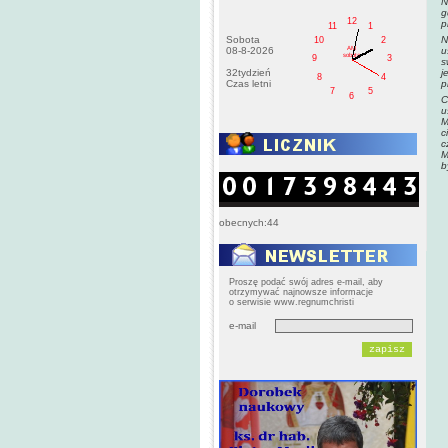
N
g
12
p
11
1
Sobota
N
10
2
AM
08-8-2026
u
sobota
9
3
s
32tydzień
j
8
4
Czas letni
p
7
5
6
C
u
M
c
c
M
b
obecnych:44
Proszę podać swój adres e-mail, aby
otrzymywać najnowsze informacje
o serwisie www.regnumchristi
e-mail