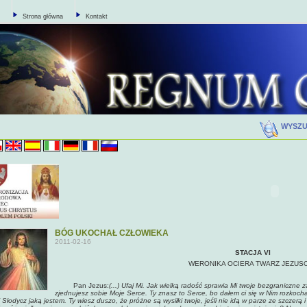
Strona główna
Kontakt
WYSZ
BÓG UKOCHAŁ CZŁOWIEKA
2011-02-16
STACJA VI
WERONIKA OCIERA TWARZ JEZUS
Pan Jezus:
(...) Ufaj Mi. Jak wielką radość sprawia Mi twoje bezgraniczne 
zjednujesz sobie Moje Serce. Ty znasz to Serce, bo dałem ci się w Nim rozkoch
i Słodycz jaką jestem. Ty wiesz duszo, że próżne są wysiłki twoje, jeśli nie idą w parze ze szczerą