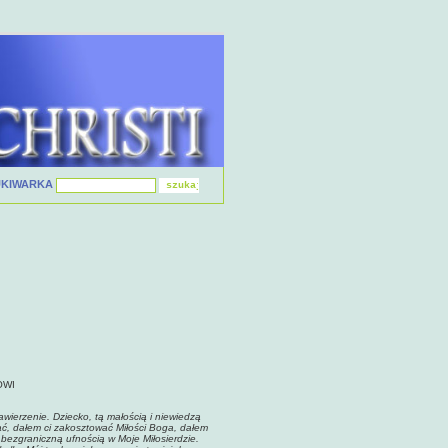
UKIWARKA
OWI
zawierzenie. Dziecko, tą małością i niewiedzą
ać, dałem ci zakosztować Miłości Boga, dałem
 i bezgraniczną ufnością w Moje Miłosierdzie.