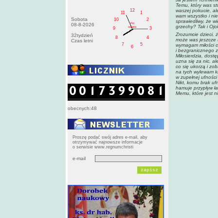
Temu, który was s
12
waszej pokucie, al
11
1
wam wszystko i nie
Sobota
10
2
sprawiedliwy, że 
PM
08-8-2026
grzechy? Tak i Ojc
sobota
9
3
Zrozumcie dzieci, 
32tydzień
8
4
może was jeszcze u
Czas letni
7
5
wymagam miłości ca
6
i bezgranicznego z
Miłosierdzia, dost
uzna się za nic, al
co się ukorzą i zo
na tych wylewam kr
w zupełnej ufności
Nikt, komu brak uf
hamuje przypływ ła
Memu, które jest n
obecnych:48
Proszę podać swój adres e-mail, aby
otrzymywać najnowsze informacje
o serwisie www.regnumchristi
e-mail