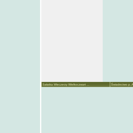
Sałatka Wieczerzy Wielkoczwart ...
Świadectwo p. A