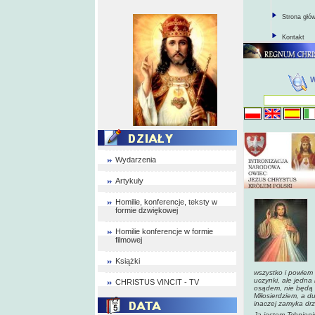
Strona głó
Kontakt
Wydarzenia
Artykuły
Homilie, konferencje, teksty w
formie dzwiękowej
Homilie konferencje w formie
filmowej
Książki
wszystko i powiem 
uczynki, ale jedna
CHRISTUS VINCIT - TV
osądem, nie będą
Miłosierdziem, a d
inaczej zamyka drz
Ja jestem Tchnienie