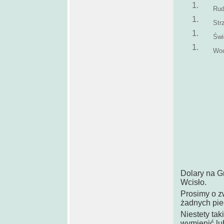
Rud
Str
Świ
Woc
Dolary na G
Wcisło.
Prosimy o z
żadnych pie
Niestety tak
wymienić lu