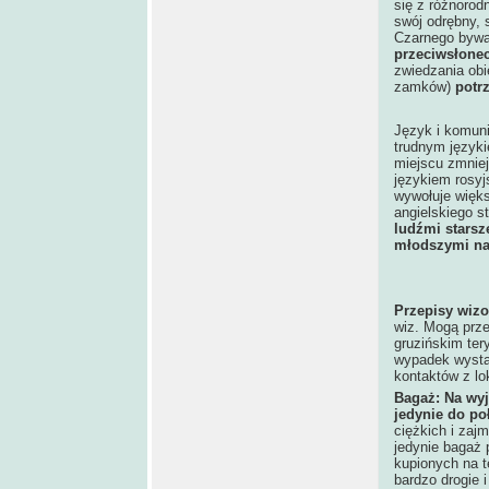
się z różnoro
swój odrębny, 
Czarnego byw
przeciwsłonec
zwiedzania obi
zamków)
potr
Język i komuni
trudnym języki
miejscu zmniej
językiem rosyj
wywołuje więks
angielskiego s
ludźmi stars
młodszymi na
Przepisy wiz
wiz. Mogą prze
gruzińskim ter
wypadek wystąp
kontaktów z lo
Bagaż: Na wyj
jedynie do p
ciężkich i zaj
jedynie bagaż 
kupionych na t
bardzo drogie 