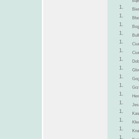
Bą
Bie
Bła
Bo
Bul
Ciur
Ciur
Dob
Gli
Gog
Grz
Her
Jes
Kas
Kłe
Kna