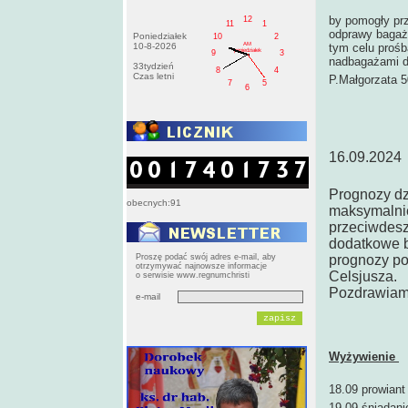
by pomogły prz
12
11
1
odprawy bagaż
Poniedziałek
10
2
AM
10-8-2026
tym celu prośb
poniedziałek
9
3
nadbagażami d
33tydzień
8
4
Czas letni
P.Małgorzata 
7
5
6
16.09.2024
Prognozy dz
obecnych:91
maksymalnie 
przeciwdesz
dodatkowe b
Proszę podać swój adres e-mail, aby
prognozy pok
otrzymywać najnowsze informacje
Celsjusza.
o serwisie www.regnumchristi
Pozdrawiam
e-mail
Wyżywienie
18.09 prowian
19.09 śniadani