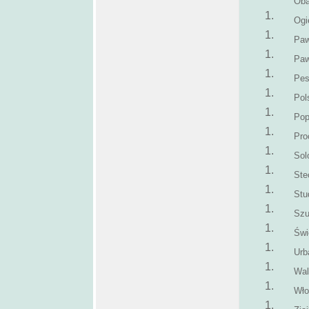
Oba
Ogi
Paw
Paw
Pes
Pol
Pop
Pro
Sol
Ste
Stu
Sz
Świ
Urb
Wal
Wło