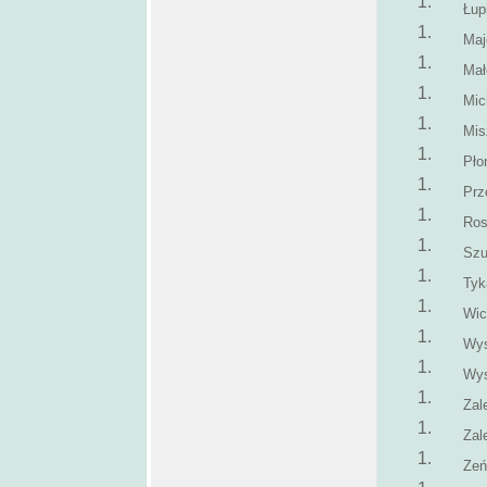
Łup
Maj
Mał
Mic
Mis
Pło
Prz
Ros
Szu
Tyk
Wic
Wy
Wys
Zal
Zal
Zeń