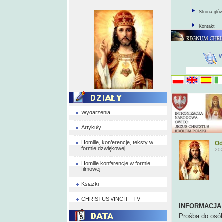
Strona głó
Kontakt
Wydarzenia
Artykuły
Homilie, konferencje, teksty w
Od
formie dzwiękowej
20
Homilie konferencje w formie
filmowej
Książki
CHRISTUS VINCIT - TV
INFORMACJ
Prośba do osób