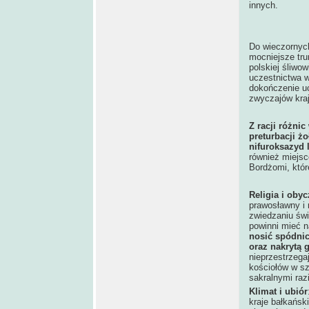
innych.
Do wieczornyc
mocniejsze tru
polskiej śliwow
uczestnictwa w
dokończenie uc
zwyczajów kraj
Z racji różni
preturbacji ż
nifuroksazyd 
również miejsc
Bordżomi, któ
Religia i oby
prawosławny i
zwiedzaniu świ
powinni mieć n
nosić spódnic
oraz nakrytą 
nieprzestrzeg
kościołów w s
sakralnymi raz
Klimat i ubiór
kraje bałkańsk