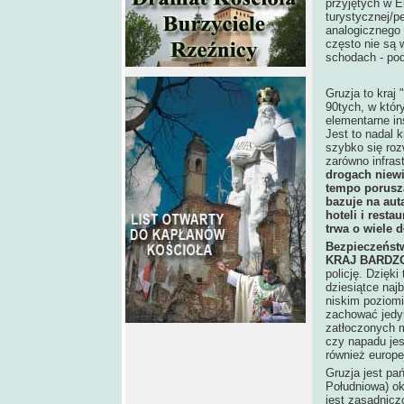
przyjętych w E
turystycznej/p
analogicznego
często nie są
schodach - pod
Gruzja to kraj
90tych, w któr
elementarne in
Jest to nadal k
szybko się roz
zarówno infras
drogach niewi
tempo porusza
bazuje na aut
hoteli i rest
trwa o wiele d
Bezpieczeńst
KRAJ BARDZ
policję. Dzięk
dziesiątce naj
niskim poziomi
zachować jedyn
zatłoczonych m
czy napadu jes
również europe
Gruzja jest pa
Południowa) ok
jest zasadnicz