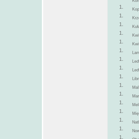
Kon
Ko
Krz
Kuł
Kwi
Kwi
Lam
Led
Led
Lib
Mal
Mar
Mel
Mię
Nat
Now