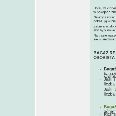
Hotel, w który
w pokojach zn
Należy zabrać 
pokazują w nie
Zabierając do
aby były nowe
Na trasie nasz
się w siedzisk
BAGAŻ RE
OSOBISTA
Bagaż
bagażu
szerok
Jeśli 
liczba
Jeśli
liczba
Bagaż
górnej
Rozmia