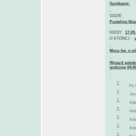
Spotkanie:
GDZIE:
Pustelnia Ni
KIEDY:
17.09
O KTÓREJ :
Msza św. o pó
Wyjazd autoka
godzinie 04:
Ks.
Jez
Ad
And
Ant
Ant