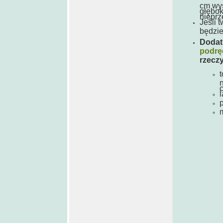
cm wys
głębo
nieprz
Jeśli 
będzi
Dodat
podrę
rzeczy
m