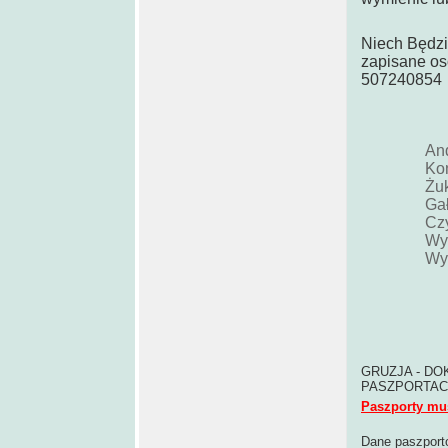
Niech Będzi
zapisane os
507240854
An
Ko
Żu
Ga
Cz
Wy
Wy
GRUZJA - DOK
PASZPORTAC
Paszporty mu
Dane paszport