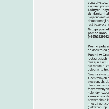
separatystyczn
się więc podró
żadnych incyd
działaniami z
niejednokrotni
demonstracji n
jest bezpieczni
Gruzja posiad
pomoc konsul
(+995)3229362
Posiłki jada s
są dopiero od 
Posiłki w Gru
restauracjach 
dłużej niż w Eu
nie rozumie, że
celebracja, tr
Gruzini słyną 
z centralnych 
pieczonych, d
dań z warzyw w
faszerowanych,
kolendry, czos
zwiększoną il
powszechnie ko
mięsa i gorąceg
(bakłażan, np.