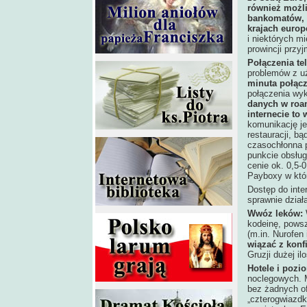
również możli
bankomatów, a
krajach europ
i niektórych m
prowincji przy
Połączenia te
problemów z uż
minuta połącz
połączenia wy
danych w roam
internecie to
komunikację je
restauracji, bą
czasochłonna 
punkcie obsług
cenie ok. 0,5-
Payboxy w któ
Dostęp do inte
sprawnie dział
Wwóz leków:
kodeinę, pows
(m.in. Nurofen 
wiązać z konf
Gruzji dużej i
Hotele i pozi
noclegowych. M
bez żadnych ofi
„czterogwiazdk