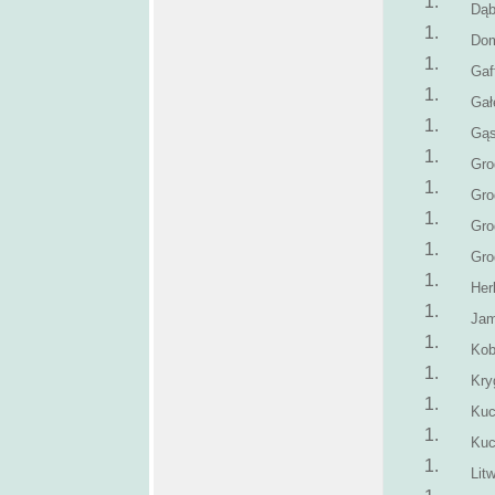
Dą
Dom
Gaf
Gał
Gąs
Gro
Gro
Gro
Gro
Her
Jam
Kob
Kry
Kuc
Kuc
Lit