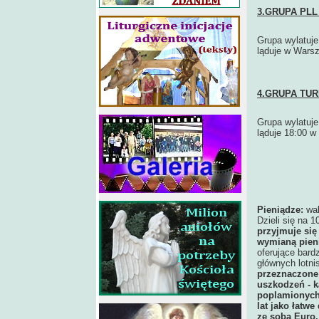
3.GRUPA PLL
Grupa wylatuje 
ląduje w Warsz
4.GRUPA TURK
Grupa wylatuje 
ląduje 18:00 w
Pieniądze:
wal
Dzieli się na 1
przyjmuje się
wymianą pien
oferujące bard
głównych lotni
przeznaczone
uszkodzeń - k
poplamionych,
lat jako łatw
ze sobą Euro,