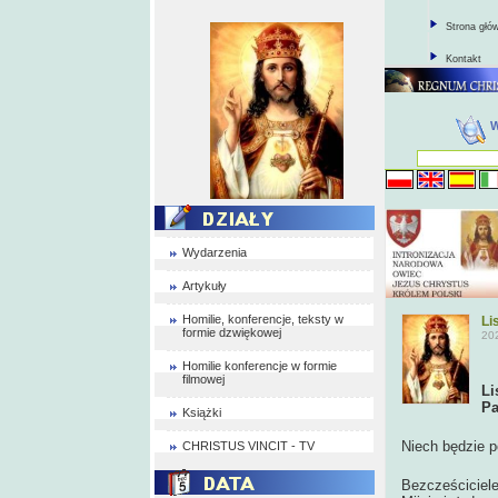
Strona głó
Kontakt
Wydarzenia
Artykuły
Homilie, konferencje, teksty w
Li
formie dzwiękowej
20
Homilie konferencje w formie
filmowej
Li
Pa
Książki
Niech będzie 
CHRISTUS VINCIT - TV
Bezcześciciele