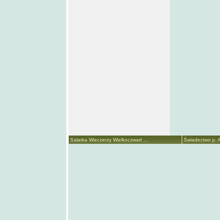
Sałatka Wieczerzy Wielkoczwart ...
Świadectwo p. A