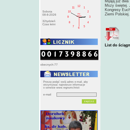
Mijają już dwa
Mszy świętej. 
12
11
1
Kongresy Eucha
Sobota
10
2
Ziemi Polskiej.
PM
08-8-2026
sobota
9
3
32tydzień
8
4
Czas letni
7
5
6
List do ściągn
obecnych:77
Proszę podać swój adres e-mail, aby
otrzymywać najnowsze informacje
o serwisie www.regnumchristi
e-mail