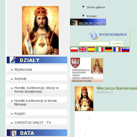
Strona główna
Kontakt
WYSZUKIWARKA
Wydarzenia
Artykuły
Homilie, konferencje, teksty w
Wieczerza Starotestame
formie dzwiękowej
2025-04-17
Homilie konferencje w formie
filmowej
Książki
CHRISTUS VINCIT - TV