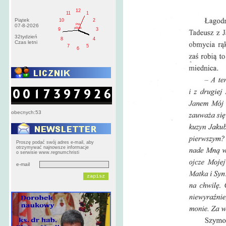
12
11
1
Piątek
10
2
PM
07-8-2026
pištek
9
3
32tydzień
8
4
Czas letni
7
5
6
obecnych:53
Proszę podać swój adres e-mail, aby
otrzymywać najnowsze informacje
o serwisie www.regnumchristi
e-mail