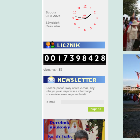
12
11
1
Sobota
10
2
AM
08-8-2026
sobota
9
3
32tydzień
8
4
Czas letni
7
5
6
obecnych:35
Proszę podać swój adres e-mail, aby
otrzymywać najnowsze informacje
o serwisie www.regnumchristi
e-mail