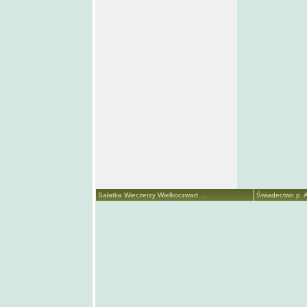
Sałatka Wieczerzy Wielkoczwart ...
Świadectwo p. A