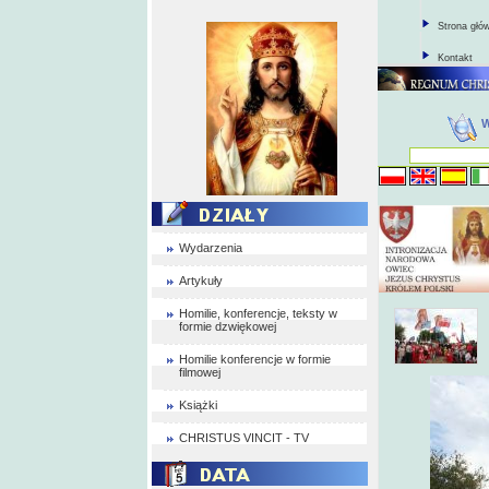
Strona głó
Kontakt
Wydarzenia
Artykuły
Homilie, konferencje, teksty w
formie dzwiękowej
Homilie konferencje w formie
filmowej
Książki
CHRISTUS VINCIT - TV