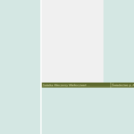
Sałatka Wieczerzy Wielkoczwart ...
Świadectwo p. A