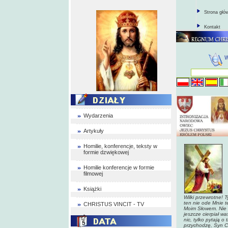
Strona głó
Kontakt
Wydarzenia
Artykuły
Homilie, konferencje, teksty w
formie dzwiękowej
Homilie konferencje w formie
filmowej
Książki
Wilki przewrotne! 
ten nie ode Mnie t
CHRISTUS VINCIT - TV
Moim Słowem. Nie 
jeszcze cierpiał w
nic, tylko pytają o
przychodzę, Syn Cz