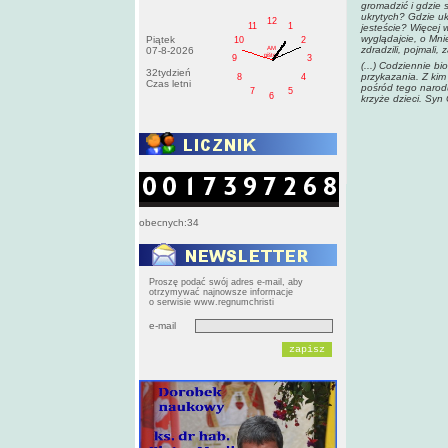
gromadzić i gdzie 
ukrytych? Gdzie uk
12
11
1
jesteście? Więcej 
wyglądajcie, o Mni
Piątek
10
2
zdradzili, pojmali,
AM
07-8-2026
pištek
9
3
(...) Codziennie b
32tydzień
przykazania. Z ki
8
4
Czas letni
pośród tego narodu.
7
5
6
krzyże dzieci. Syn
obecnych:34
Proszę podać swój adres e-mail, aby
otrzymywać najnowsze informacje
o serwisie www.regnumchristi
e-mail