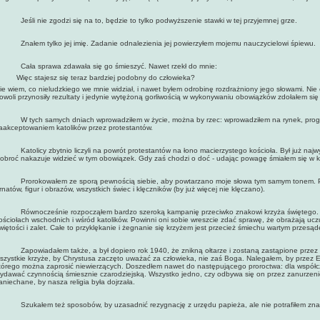
eśli nie zgodzi się na to, będzie to tylko podwyższenie stawki w tej przyjemnej grze.
nałem tylko jej imię. Zadanie odnalezienia jej powierzyłem mojemu nauczycielowi śpiewu.
ała sprawa zdawała się go śmieszyć. Nawet rzekł do mnie:
 Więc stajesz się teraz bardziej podobny do człowieka?
ie wiem, co nieludzkiego we mnie widział, i nawet byłem odrobinę rozdrażniony jego słowami. Nie 
owoli przynosiły rezultaty i jedynie wytężoną gorliwością w wykonywaniu obowiązków zdołałem si
 tych samych dniach wprowadziłem w życie, można by rzec: wprowadziłem na rynek, progr
aakceptowaniem katolików przez protestantów.
atolicy zbytnio liczyli na powrót protestantów na łono macierzystego kościoła. Był już najwyż
obroć nakazuje widzieć w tym obowiązek. Gdy zaś chodzi o doć - udając powagę śmiałem się w ku
rorokowałem ze sporą pewnością siebie, aby powtarzano moje słowa tym samym tonem. Prz
rnatów, figur i obrazów, wszystkich świec i klęczników (by już więcej nie klęczano).
ównocześnie rozpocząłem bardzo szeroką kampanię przeciwko znakowi krzyża świętego. J
ościołach wschodnich i wśród katolików. Powinni oni sobie wreszcie zdać sprawę, że obrażają uczu
więtości i zalet. Całe to przyklękanie i żegnanie się krzyżem jest przecież śmiechu wartym przesą
apowiadałem także, a był dopiero rok 1940, że znikną ołtarze i zostaną zastąpione przez pros
szystkie krzyże, by Chrystusa zaczęto uważać za człowieka, nie zaś Boga. Nalegałem, by przez E
tórego można zaprosić niewierzących. Doszedłem nawet do następującego proroctwa: dla współc
ydawać czynnością śmiesznie czarodziejską. Wszystko jedno, czy odbywa się on przez zanurzenie
aniechane, by nasza religia była dojrzała.
zukałem też sposobów, by uzasadnić rezygnację z urzędu papieża, ale nie potrafiłem zna