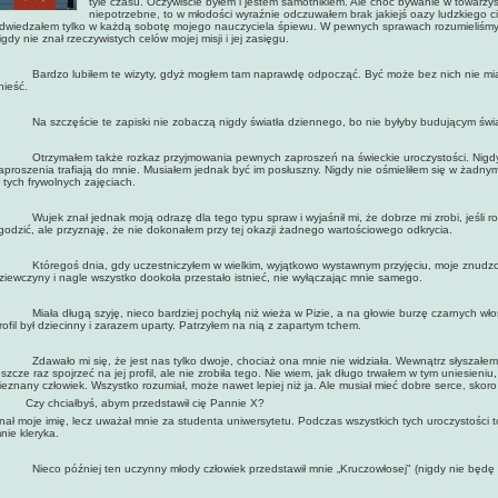
tyle czasu. Oczywiście byłem i jestem samotnikiem. Ale choć bywanie w towarzys
niepotrzebne, to w młodości wyraźnie odczuwałem brak jakiejś oazy ludzkiego ci
dwiedzałem tylko w każdą sobotę mojego nauczyciela śpiewu. W pewnych sprawach rozumieliśmy
igdy nie znał rzeczywistych celów mojej misji i jej zasięgu.
ardzo lubiłem te wizyty, gdyż mogłem tam naprawdę odpocząć. Być może bez nich nie miałbym
nieść.
a szczęście te zapiski nie zobaczą nigdy światła dziennego, bo nie byłyby budującym świa
trzymałem także rozkaz przyjmowania pewnych zaproszeń na świeckie uroczystości. Nigdy ni
aproszenia trafiają do mnie. Musiałem jednak być im posłuszny. Nigdy nie ośmieliłem się w żadny
 tych frywolnych zajęciach.
ujek znał jednak moją odrazę dla tego typu spraw i wyjaśnił mi, że dobrze mi zrobi, jeśli roze
godzić, ale przyznaję, że nie dokonałem przy tej okazji żadnego wartościowego odkrycia.
tóregoś dnia, gdy uczestniczyłem w wielkim, wyjątkowo wystawnym przyjęciu, moje znudzone 
ziewczyny i nagle wszystko dookoła przestało istnieć, nie wyłączając mnie samego.
iała długą szyję, nieco bardziej pochyłą niż wieża w Pizie, a na głowie burzę czarnych włos
rofil był dziecinny i zarazem uparty. Patrzyłem na nią z zapartym tchem.
dawało mi się, że jest nas tylko dwoje, chociaż ona mnie nie widziała. Wewnątrz słyszałem k
eszcze raz spojrzeć na jej profil, ale nie zrobiła tego. Nie wiem, jak długo trwałem w tym uniesieni
ieznany człowiek. Wszystko rozumiał, może nawet lepiej niż ja. Ale musiał mieć dobre serce, skoro 
 Czy chciałbyś, abym przedstawił cię Pannie X?
nał moje imię, lecz uważał mnie za studenta uniwersytetu. Podczas wszystkich tych uroczystości t
nie kleryka.
ieco później ten uczynny młody człowiek przedstawił mnie „Kruczowłosej" (nigdy nie będę u