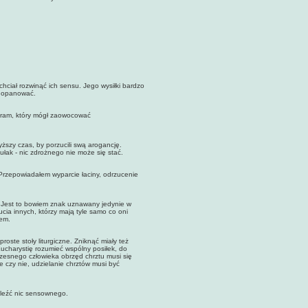
chciał rozwinąć ich sensu. Jego wysiłki bardzo
ę opanować.
am, który mógł zaowocować
szy czas, by porzucili swą arogancję.
łak - nic zdrożnego nie może się stać.
epowiadałem wyparcie łaciny, odrzucenie
est to bowiem znak uznawany jedynie w
cia innych, którzy mają tyle samo co oni
dem.
te stoły liturgiczne. Zniknąć miały też
ucharystię rozumieć wspólny posiłek, do
zesnego człowieka obrzęd chrztu musi się
 czy nie, udzielanie chrztów musi być
leźć nic sensownego.