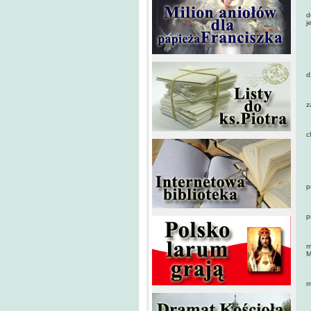
D
d
j
P
I
d
P
z
K
c
W
N
p
K
p
P
m
M
G
m
N