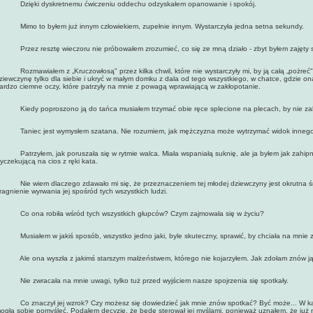
zięki dyskretnemu ćwiczeniu oddechu odzyskałem opanowanie i spokój.
imo to byłem już innym człowiekiem, zupełnie innym. Wystarczyła jedna setna sekundy.
rzez resztę wieczoru nie próbowałem zrozumieć, co się ze mną działo - zbyt byłem zajęty
ozmawiałem z „Kruczowłosą" przez kilka chwil, które nie wystarczyły mi, by ją całą „pożreć"
ziewczynę tylko dla siebie i ukryć w małym domku z dala od tego wszystkiego, w chatce, gdzie on
ardzo ciemne oczy, które patrzyły na mnie z powagą wprawiającą w zakłopotanie.
iedy poproszono ją do tańca musiałem trzymać obie ręce splecione na plecach, by nie zabić 
aniec jest wymysłem szatana. Nie rozumiem, jak mężczyzna może wytrzymać widok innego 
atrzyłem, jak poruszała się w rytmie walca. Miała wspaniałą suknię, ale ja byłem jak zahipno
yczekującą na cios z ręki kata.
ie wiem dlaczego zdawało mi się, że przeznaczeniem tej młodej dziewczyny jest okrutna śm
ragnienie wyrwania jej spośród tych wszystkich ludzi.
o ona robiła wśród tych wszystkich głupców? Czym zajmowała się w życiu?
usiałem w jakiś sposób, wszystko jedno jaki, byle skuteczny, sprawić, by chciała na mnie z
le ona wyszła z jakimś starszym małżeństwem, którego nie kojarzyłem. Jak zdołam znów j
ie zwracała na mnie uwagi, tylko tuż przed wyjściem nasze spojrzenia się spotkały.
o znaczył jej wzrok? Czy możesz się dowiedzieć jak mnie znów spotkać? Być może... W każd
ogła sobie pomyśleć. Podąłem decyzję, że będę sterował jej myślami, ponieważ uznałem, że już