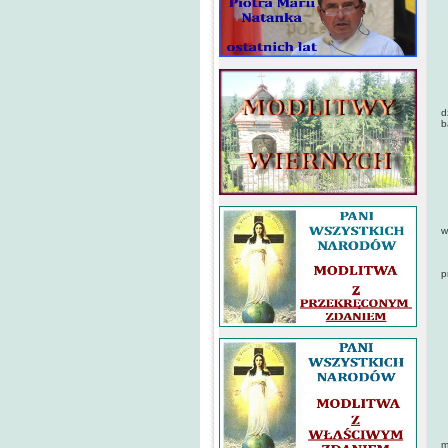
D
M
P
R
d
b
K
T
P
w
N
p
C
M
A
N
C
m