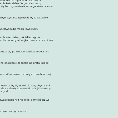
twie jest mi zupełnie do szczęścia
epła koło siebie. W gruncie rzeczy
 się bez wymawiania jednego słowa, ale on
 wystarczającej siły, by to wszystko
dectwem dla moich towarzyszy.
e wiedziałem, jak i dlaczego te
m z listów zapytać wujka o sens uczestnictwa
jrzę się po świecie. Musiałem się z tym
spojrzenie spoczęło na profilu młodej
ów, które miałem ochotę rozczochrać. Jej
rzyk, żeby się odwróciła tak, abym mógł
u, ale na ziemię sprowadził mnie jakiś młody
spytał:
owarzyskich nikt nie mógł domyślić się we
żywał innego imienia).