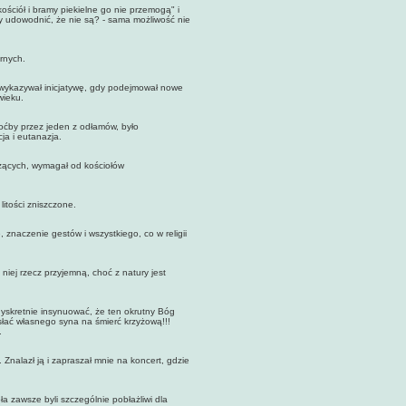
ciół i bramy piekielne go nie przemogą" i
y udowodnić, że nie są? - sama możliwość nie
rnych.
ykazywał inicjatywę, gdy podejmował nowe
wieku.
ćby przez jeden z odłamów, było
ja i eutanazja.
zących, wymagał od kościołów
tości zniszczone.
naczenie gestów i wszystkiego, co w religii
ej rzecz przyjemną, choć z natury jest
skretnie insynuować, że ten okrutny Bóg
słać własnego syna na śmierć krzyżową!!!
.
alazł ją i zapraszał mnie na koncert, gdzie
zawsze byli szczególnie pobłażliwi dla