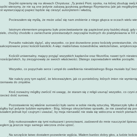
opóki opieramy się na słowach Chrystusa: „Ty jesteś Piotr, opoka, na której zbuduję swój koś
opóki wierzymy, że nie są one jedynie zabawą językową gorliwego Rzymianina (ale jak moglibyśm
est wystarczająca) papież będzie się cieszyć autorytetem i władzą.
ocieszałem się myślą, że może udać się nam zrobienie z niego głupca w oczach wielu wie
stotnym elementem programu było przeciwstawianie się papieżowi przy każdej okazji, gdy w
zieło, choćby chodziło o zaniechanie przestarzałych zwyczajów trudnych do praktykowania w XX 
onadto należało dążyć, aby wszystko, co jest dozwolone przez kościoły protestanckie, cho
aakceptowane przez kościół katolicki. A więc małżeństwa rozwodników, wielożeństwo, antykoncepc
ościół uniwersalny, mający przyjąć wszystkich kapłanów oraz filozofów, nawet tych niewier
hrześcijańskich, by zrezygnowały ze swoich właściwości. Dlatego zapowiadałem wielkie porządki.
szystko, co popychało serce i umysł do uwielbienia niewidzialnego Boga musiało być bez li
ie należy przy tym sądzić, że lekceważyłem, jak co poniektórzy, których imion nie wymienię, z
rzemawia do zmysłów.
toś rozważny mógłby zwrócić mi uwagę, że staram się z religii usunąć wszystko, co czyni z ni
rzecież dość surowa.
ozostawienie tej właśnie surowości było samo w sobie niezłą sztuczką. Wystarczyło tylko dy
ógłby być jedynie ludzkim wymysłem - Bóg, którego okrucieństwo sprawiło, że nie zawahał się po
usiałem jednak być czujnym i uważać, by moja nienawiść nie stała się widoczna w moich pismach
dy rozkoszowałem się tymi rozkazami i proroctwami, zadzwonił do mnie nauczyciel śpiewu. Zn
ogłem ją jeszcze tego samego wieczora znów ujrzeć.
a szczęście łatwo dostałem pozwolenie wyjścia. Miałem bardzo dobry głos, a ludzie kościoła 