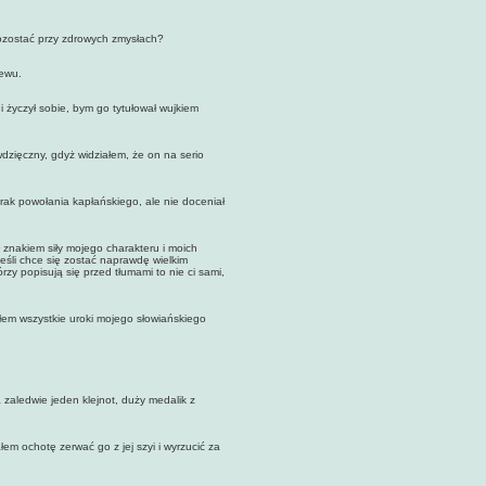
ozostać przy zdrowych zmysłach?
ewu.
yczył sobie, bym go tytułował wujkiem
zięczny, gdyż widziałem, że on na serio
ak powołania kapłańskiego, ale nie doceniał
nakiem siły mojego charakteru i moich
Jeśli chce się zostać naprawdę wielkim
zy popisują się przed tłumami to nie ci sami,
m wszystkie uroki mojego słowiańskiego
aledwie jeden klejnot, duży medalik z
 ochotę zerwać go z jej szyi i wyrzucić za