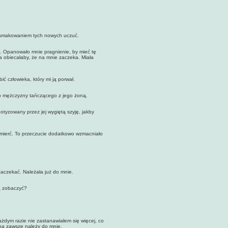
 smakowaniem tych nowych uczuć.
. Opanowało mnie pragnienie, by mieć tę
a obiecałaby, że na mnie zaczeka. Miała
człowieka, który mi ją porwał.
mężczyzny tańczącego z jego żoną.
tyzowany przez jej wygiętą szyję, jakby
ierć. To przeczucie dodatkowo wzmacniało
aczekać. Należała już do mnie.
ą zobaczyć?
ym razie nie zastanawiałem się więcej, co
 na zawsze należy do mnie.