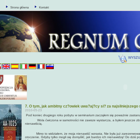
Strona główna
Kontakt
WYSZ
7. O tym, jak ambitny cz?owiek uwa?aj?cy si? za najsilniejszeg
2010-05-23
Pod koniec drugiego roku pobytu w seminarium zacząłem się poważnie zastana
Wola ćwiczona w samotności nie zawsze wystarcza, a byłem jeszcze zbyt m
nienawiścią.
Mimo to widziałem, że moja nienawiść wzrasta. Nie była już zarezerwowan
otoczenie. Gdyby tylko mogli się domyślić, jak bardzo ich nienawidzę! Do dziś p