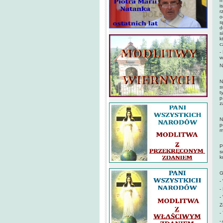
m
i
r
o
s
d
s
k
c
-
w
N
N
s
t
p
z
N
p
m
P
s
k
G
-
-
-
Z
-
-