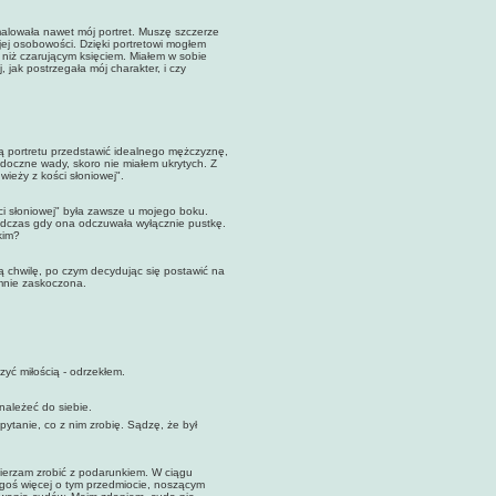
alowała nawet mój portret. Muszę szczerze
ej osobowości. Dzięki portretowi mogłem
j niż czarującym księciem. Miałem w sobie
jak postrzegała mój charakter, i czy
cą portretu przedstawić idealnego mężczyznę,
widoczne wady, skoro nie miałem ukrytych. Z
wieży z kości słoniowej".
ści słoniowej" była zawsze u mojego boku.
podczas gdy ona odczuwała wyłącznie pustkę.
kim?
ą chwilę, po czym decydując się postawić na
omnie zaskoczona.
zyć miłością - odrzekłem.
należeć do siebie.
ytanie, co z nim zrobię. Sądzę, że był
mierzam zrobić z podarunkiem. W ciągu
egoś więcej o tym przedmiocie, noszącym