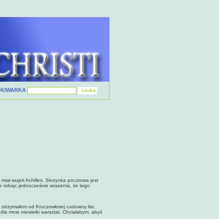
UKIWARKA
miał wujek Achilles. Skrzynka pocztowa jest
 robiąc jednocześnie wrażenia, że tego
 otrzymałem od Kruczowłosej cudowny list.
la mnie niewielki warsztat. Chciałabym, abyś