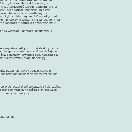
ywania cudów. Moim zdaniem, cuda nie
Tak czy inaczej, dowiedziałem się, że
łem w prawdziwość takiego poglądu, ani, co
ercu tego rodzaju nadzieję. To z kolei
zeniu. Przeciwnie, w świetle tego, co
żbym był aż takim głupcem? Czy zadręczanie
jej najnowszymi szkicami, na wprost kominka,
jego medalika z nadzieją nawrócenia mnie, i
ego wieczora i poranka, najdroższy, i
ak cierpiałem, jakbym doznał klęski, gdyż ze
o takiego stało między nami? Im dłużej nad
órą, przynajmniej w przypadku tak silnego,
e być całkowicie moja, dopóki jej
enić. Sądzę, że gdyby podzielała moje
Nie tylko nie mogłem się nigdy ożenić, ale
 w pierwszej chwili wydawało mi się szpilką
k z jasnego metalu, na którego chropowatej
ecz znacznie mniejszy.
talizmanie.