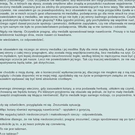
iano „cudownego", choć oczywiście nie wierzyłem, aby wizerunek ten mógł posiadać moc dokon
stnieją. Te, o których się słyszy, zostały zmyślone albo znajdą w przyszłości naukowe wyjaśnienie. 
zeczony medalik uważany jest za zdolny do przywracania niewierzących na łono wiary. Nie wierzy
czywiste, nie uważałem go za prawdopodobny, lecz obawiałem się, ze moja przyjaciółka żywiła w s
prawiło, że w moich oczach gest ofiarowania mi medalika, poświęcenia go dla mnie stracił na znac
owiedziałem się o medaliku, we wręczeniu mi go nie było z jej strony żadnego poświęcenia. Czy
ię podobnymi myślami nie było głupotą? Kilka tygodni później, gdy pochylaliśmy się wspólnie nad 
tórego ogień dawał poczucie spokoju i pewności, delikatnie zapytałem, czy nie ofiarowała mi swo
zy tym samym nie było to przeciwieństwem poświęcenia. Wtuliła się w me ramiona i odrzekła:
 Nigdy nie kłamię. Oczywiście pragnę, aby medalik spowodował twoje nawrócenie. Proszę o to każd
ielokrotnie każdego dnia, może nawet co kwadrans.
ie wiedziałem, co odpowiedzieć.
ie obawiałem się niczego ze strony medalika i jej modlitw. Były dla mnie zwykłą dziecinadą. A jedn
wej strony z całej mocy pragnąłem, aby została moją współpracowniczką, bez medalika na szyi. C
ym myślałem, tym lepiej dostrzegałem nieuchronność logiki, według której to mężczyzna musi być g
alącego uczucia jak nasze. Lecz nie powiedziałem jej tego. Tak czy inaczej wiedziałem, że nie moż
apatrywania będą takie, jak dotychczas.
ie chodziło o moją dumę, ale o konieczność wytłumaczenia jej, dlaczego nie mogłem się z nią oż
oglądy i chciała dopomóc mi w mojej misji, zgodziłaby się na życie w potajemnym związku ze mną. 
usiałem wydawać się być kimś absolutnie cnotliwym.
ewnego zimowego wieczoru, gdy zasuwałem kotary, a ona podawała herbatę, ukłułem się czymś, co
chowaną we frędzlu kotary. Po bliższym przyjrzeniu się okazało się jednak, że był to mały medali
rawędzi znajdowała się kłująca nierówność. Był to medalik tego samego rodzaju, co poprzednio, l
dy się odwróciłem, przyglądała mi się. Zrozumiała sytuację.
 Więc kotary również wymagają nawrócenia? - spytałem z goryczą.
 Nie wygaduj takich niedorzecznych i małostkowych rzeczy - odpowiedziała.
 Właśnie dlatego, że nie lubię niedorzeczności, pragnę zrozumieć, czego spodziewasz się po tym 
ezłościło ją to, a jej twarz pokryła się czerwienią.
 To nie jest talizman.
 A co takiego?