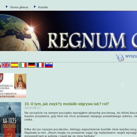
Strona główna
Kontakt
WYSZ
10. O tym, jak zwyk?y medalik odgrywa tak? rol?
2010-06-27
Na szczęście na samym początku wynająłem skrzynkę pocztową, do której klucz 
bardzo przydatna, gdy ktoś nie chce podawać swojego prawdziwego adresu, nie
unika.
Kilka dni po naszym pocałunku, którego wspomnienie budziło mnie każdej nocy,
Napisała w nim: „Abym mogła na poważnie zająć się malarstwem, wujek wynajął d
przyszedł tam w sobotę i napił się ze mną herbaty."