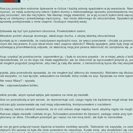
ówczas porzuciłem sobotnie śpiewanie w chórze i każdą sobotę spędzałem w jej warsztacie. Nam
rzyznać, ze miała autentyczny talent i byłem dumny z mistrzowskiego sposobu przedstawienia moj
epiej zrozumieć, kim dla niej byłem. Nie kłamiąc mogę stwierdzić, że w jej oczach byłem kimś więce
ięcej ze zdobywcy i prawdziwego mężczyzny... być może skłonnego do okrucieństwa. Spytałem jej, 
aprawdę podejrzewała u mnie utajone i budzące niepokój wady.
ydawała się być tym pytaniem oburzona. Powiedziałem zatem:
 Wszakże portret ukazuje dumnego, władczego ducha, z ukrytą iskierką okrucieństwa
dumiało ją to i stwierdziła, że nadużywam wyobraźni oraz, że wręcz przeciwnie - chciała za pomo
tórym dla niej jestem. A czyż ideał może mieć utajone słabości? Wtedy spytałem, jakie były moje 
adziwiającą przenikliwością odparła, że słabością moją jest pewna skłonność do zamykania się „w 
hcąc uzyskać jej przebaczenie, zapewniłem ją - i była to szczera prawda - że w mojej „wieży z ko
dpowiedziała, że co do tego nie miała wątpliwości, ale że obecność tę wyczuwałem jedynie ja, 
ak mogłem pogodzić pragnienie, aby mieć ją całą dla siebie, z niemożnością bycia dla niej wszyst
pytała, jaka przeszkoda sprawiała, że nie mogłem być skłonny do otwartości. Wahałem się dłuższ
zali wszystko, co nas łączyło, wskazałem na medalik, który nosiła na szyi. Spojrzała na mnie ogr
 Nie masz Wiary? - spytała.
 Nie - odpowiedziałem krótko.
silnie prosiła, abym opisał
wpływ, jaki wywiera na mnie jej medalik.
 Jest on przeszkodą w tym sensie, że reprezentuje coś, czego nigdy nie będziemy mogli oboje dar
odczas gdy zastanawiała się nad moją odpowiedzią, kontynuowałem z naciskiem:
 Co więcej, można odnieść wrażenie, że to coś celowo staje między nami, abyśmy nigdy nie mogli 
ówczas zdjęła medalik i oddała mi go. Schowałem przedmiot do kieszeni, zadając sobie przy tym p
ykonany ze złota. Chciałbym przetopić go i wyryć na nim inną treść, ale było to niemożliwe.
ak oto jej gest połączył nasze dążenia w bardzo osobliwy sposób. Taktownie nie zapytała, co za
olejnych dni sprawa ta była dla mnie powodem do niepokoju. Kusiło mnie, aby dowiedzieć się cz