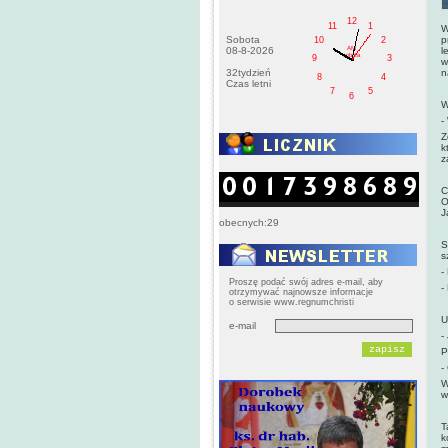
12
11
1
W
Sobota
p
10
2
AM
08-8-2026
l
sobota
9
3
w
32tydzień
n
8
4
Czas letni
7
5
6
W
-
Z
k
z
C
O
J
obecnych:29
S
s
-
Proszę podać swój adres e-mail, aby
-
otrzymywać najnowsze informacje
o serwisie www.regnumchristi
U
e-mail
-
P
-
W
w
T
k