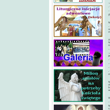
-
-
-
(
N
-
r
m
A
N
n
-
-
j
-
-
-
-
m
N
d
b
w
W
-
N
c