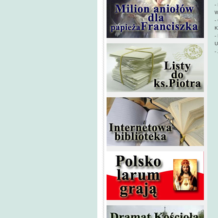
-
W
-
K
-
U
-