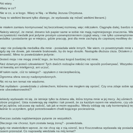
 Akt wiary.
 Wiary w co?
 Nie w co, a w kogo. Wiary w Nią - w Matkę Jezusa Chrystusa.
Piszę to wielkimi literami tylko dlatego, że wydawała się mówić wielkimi literami.)
ie miałem zamiaru kontynuować tej bezcelowej rozmowy, więc milczałem. Ciągnęła dalej, bardzo n
 Należy wierzyć, że metal, drewno lub papier same w sobie nie mają najmniejszego znaczenia. Wi
zeczywistości medalik jest jedynie prostym uzewnętrznieniem czyjejś wiary, i nie tylko uzewnętrzn
edalika i posiadanie go w miejscu, gdzie pracuję, jest dla mnie zachętą do częstszej modlitwy do 
 więc nie poświęciła medalika dla mnie - posiadała wiele innych. Nie wiem, co powstrzymało mnie
igdy się nie dowie, jak niewiele brakowało, by do tego doszło. Nastąpiła dłuższa cisza. Drżałem 
ienawiść. Mimo to powiedziałem jedynie:
 Jesteś moja i nie mogę znieść tego, że kochasz kogoś bardziej niż mnie.
 Ależ dziwnym jesteś człowiekiem! Tych dwóch rodzajów miłości nie sposób porównywać. Wszystko, co s
est kwestią ani inteligencji, ani uczuć.
 W takim razie, cóż to takiego? - spytałem z niecierpliwością.
 Ogromna sfera rzeczy nadprzyrodzonych.
 Nic mi na ten temat nie wiadomo.
 Tak myślałam - powiedziała z uśmiechem, któremu nie mogłem się oprzeć. Czy ona zdaje sobie sp
nie ubezwłasnowolnić?
iekiedy wydawało mi się, że istnieje tylko ta dziwna siła, która trzyma mnie w jej mocy. Jej uśmiec
obrze przyjrzeć. Usta rozwierają się miękko i tak powoli, że za każdym razem nie wiadomo, czy uśm
iel jej zębów, odczuwa się radość, tak jak w moim wypadku. Wtedy oddaję się cały kontemplacji t
łaśnie to uczyniłem, gdyż potrzebowałem chwili kojącego pocieszenia.
ówczas zadała najdziwniejsze pytanie ze wszystkich.
 Dlaczego nie chcesz, bym została twoją żoną? - powiedziała.
igdy nie stwierdziłem wprost, że nie chcę się z nią ożenić, lecz Kruczowłosa wydawała się posiad
zasem przerażał. Co naprawdę wiedziała na mój temat?