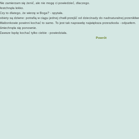
 Nie zamierzam się żenić, ale nie mogę ci powiedzieć, dlaczego.
estchnęła lekko.
 Czy to dlatego, że wierzę w Boga? - spytała.
obiety są dziwne: potrafią w ciągu jednej chwili przejść od dziecinady do nadnaturalnej przenikliw
 Małżonkowie powinni kochać to samo. To jest tak naprawdę największa przeszkoda - odparłem.
śmiechnęła się ponownie.
 Zawsze będę kochać tylko ciebie - powiedziała.
Powrót