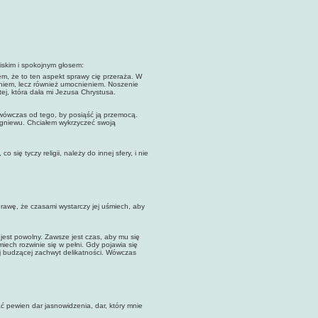
iskim i spokojnym głosem:
em, że to ten aspekt sprawy cię przeraża. W
ieniem, lecz również umocnieniem. Noszenie
tej, która dała mi Jezusa Chrystusa.
 wówczas od tego, by posiąść ją przemocą.
z gniewu. Chciałem wykrzyczeć swoją
ię tyczy religii, należy do innej sfery, i nie
rawę, że czasami wystarczy jej uśmiech, aby
h jest powolny. Zawsze jest czas, aby mu się
iech rozwinie się w pełni. Gdy pojawia się
ej budzącej zachwyt delikatności. Wówczas
ać pewien dar jasnowidzenia, dar, który mnie