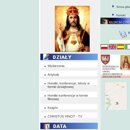
Strona głó
Kontakt
Wydarzenia
Artykuły
Homilie, konferencje, teksty w
formie dzwiękowej
Homilie konferencje w formie
filmowej
Książki
CHRISTUS VINCIT - TV