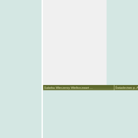
Sałatka Wieczerzy Wielkoczwart ...
Świadectwo p. A