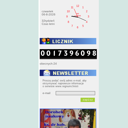
12
11
1
czwartek
10
2
AM
06-8-2026
czwartek
9
3
32tydzień
8
4
Czas letni
7
5
6
obecnych:24
Proszę podać swój adres e-mail, aby
otrzymywać najnowsze informacje
o serwisie www.regnumchristi
e-mail