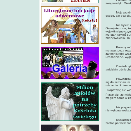
swój werdykt. Wied
Moje przybycie g
osobę, ale bez sku
Nie byłem zniech
Oznajmiłem mu, że
wyjawił mi przyczyn
mu stan czyjejś du
zdenerwowało. To n
Prawdę mówiąc, n
motywu, poza ową i
zakonnik robił wraż
uzasadnione, wyglą
Oświadczyłem mu,
anielskim uśmiechem
Powiedziałem wte
się do seminarium.
milczeniu. Potem o
- Naprawdę nie wie
Przyznaję, że miał
mogłem sobie w ż
Ale przyjaciel d
nie wykonał rozkaz
Musiałem sprawić
zostać potwierdzon