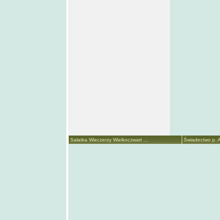
Sałatka Wieczerzy Wielkoczwart ...
Świadectwo p. A