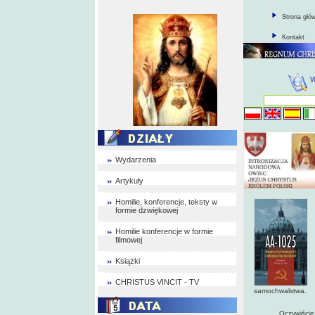
Strona głó
Kontakt
Wydarzenia
Artykuły
Homilie, konferencje, teksty w
formie dzwiękowej
Homilie konferencje w formie
filmowej
Książki
CHRISTUS VINCIT - TV
samochwalstwa.
Oczywiście posła