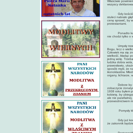
Właściwie powinien
wszyscy deklarowal
Gdy kościół się r
stuleci nabrało gł
cenę sprawić, by w
protestantami.
Ponadto każdy kat
nie chodzi tylko o 
Umysły trzeba za
Bogu, lecz o wielk
Człowiek ma się zn
wielkość, kładąc p
jedną wolę. Trzeba
ludzka dobra wola,
prawosławiu, ukaż
sposób myśl, że na
ikonoklastów. Młodzi
organy, lichtarze, w
Dobrze by się st
zobaczycie żonaty
1938 roku byłem p
kobietę, by ubiega
ale nie parafialne
przewodnictwem mat
Pomysły kłębiły m
Gdy już kończyłe
że zakonnik będzie
Postanowiłem, że 