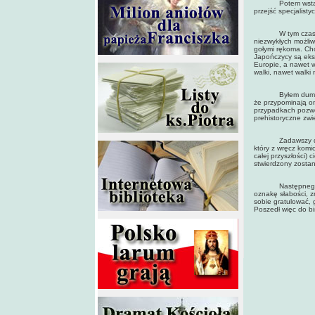
Potem wstałem i z
przejść specjalist
W tym czasie bar
niezwykłych możliw
gołymi rękoma. Cho
Japończycy są eksp
Europie, a nawet 
walki, nawet walki 
Byłem dumny z sie
że przypominają on
przypadkach pozwol
prehistoryczne zwi
Zadawszy dwoma s
który z wręcz komi
całej przyszłości)
stwierdzony zostan
Następnego dnia 
oznakę słabości, z
sobie gratulować, 
Poszedł więc do bis