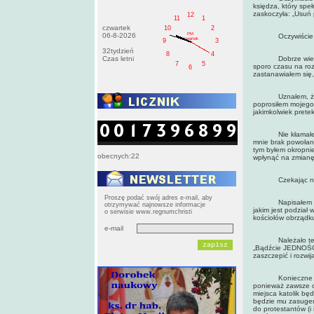
księdza, który speł
zaskoczyła: „Usuń
12
11
1
czwartek
10
2
PM
06-8-2026
Oczywiście otrzy
czwartek
9
3
32tydzień
8
4
Czas letni
Dobrze wiedziałe
7
5
sporo czasu na ro
6
zastanawiałem się,
Uznałem, że najl
poprosiłem mojego
jakimkolwiek prete
Nie kłamałem, zap
mnie brak powołani
tym byłem okropnie
obecnych:22
wpłynąć na zmianę 
Czekając na drug
Proszę podać swój adres e-mail, aby
Napisałem wówcza
otrzymywać najnowsze informacje
jakim jest podział 
o serwisie www.regnumchristi
kościołów obrządku
e-mail
Należało też podk
„Bądźcie JEDNOŚCIĄ
zaszczepić i rozwi
Konieczne jest ci
ponieważ zawsze o
miejsca katolik bę
będzie mu zasugero
do protestantów (