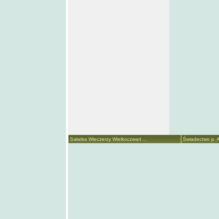
Sałatka Wieczerzy Wielkoczwart ...
Świadectwo p. A