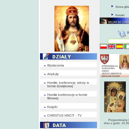
Strona głó
Kontakt
Wydarzenia
Artykuły
Homilie, konferencje, teksty w
formie dzwiękowej
Homilie konferencje w formie
filmowej
Książki
CHRISTUS VINCIT - TV
Przypominamy też 
dniu o godz. 10,3