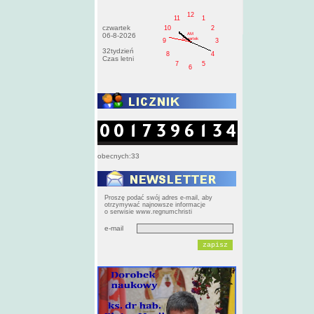
12
11
1
czwartek
10
2
AM
06-8-2026
czwartek
9
3
32tydzień
8
4
Czas letni
7
5
6
obecnych:33
Proszę podać swój adres e-mail, aby
otrzymywać najnowsze informacje
o serwisie www.regnumchristi
e-mail