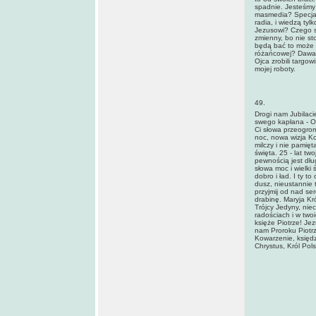
spadnie. Jesteśmy 
masmedia? Specjali
radia, i wiedzą tyl
Jezusowi? Czego si
zmienny, bo nie sto
będą bać to może b
różańcowej? Dawał 
Ojca zrobili targow
mojej roboty.
49.
Drogi nam Jubilaci
swego kapłana - On
Ci słowa przeogrom
noc, nowa wizja Koś
milczy i nie pamięt
święta. 25 - lat tw
pewnością jest dłu
słowa moc i wielki 
dobro i ład. I ty 
dusz, nieustannie t
przyjmij od nad se
drabinę. Maryja Kr
Trójcy Jedyny, nie
radościach i w two
księże Piotrze! Je
nam Proroku Piotrz
Kowarzenie, księd
Chrystus, Król Pols