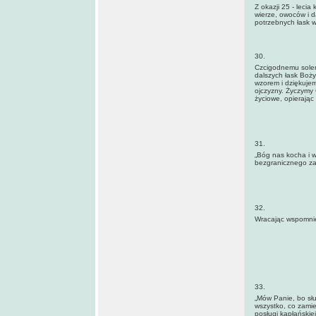
Z okazji 25 - leci
wierze, owoców i d
potrzebnych łask w
30.
Czcigodnemu soleni
dalszych łask Boży
wzorem i dziękujem
ojczyzny. Życzymy 
życiowe, opierając 
31.
„Bóg nas kocha i 
bezgranicznego za
32.
Wracając wspomnie
33.
„Mów Panie, bo sł
wszystko, co zamie
posługi kapłańskie