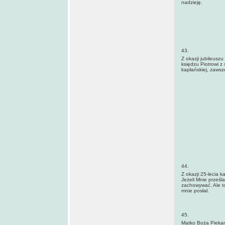
nadzieję.
43.
Z okazji jubileusz
księdzu Piotrowi z
kapłańskiej, zawsze
44.
Z okazji 25-lecia 
Jeżeli Mnie prześl
zachowywać. Ale t
mnie posłał.
45.
Matko Boża Piekar