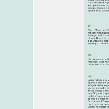
padam i przed kap
szczęściem naszym
zjednoczonego z J
apostolskiej działa
22.
Niech Matuchna Ni
radości niebiański
Bożego, byś jak Mi
chwały Bożej. Życz
o to wszystko mod
wielkiego uznania.
23.
25 - lat minęło, od
mozolne, jakże trud
dobre serce i apos
24.
„Może wtedy, gdy w
śpiewały kłosami 
których niebo się 
wtedy, jak wiatru 
żniwo bieleje a ro
laty Chrystus Kapł
uzdolnił Twoje ust
zdolne do słuchani
On namaścił Twoje 
pochylając się wr
Opieki na dalsze la