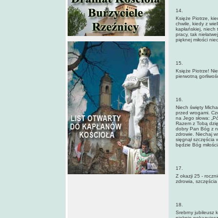
14.
Księże Piotrze, ki
chwile, kiedy z wi
kapłańskiej, niech 
pracy, tak niełatw
pięknej miłości ni
15.
Księże Piotrze! Ni
pierwotną gorliwoś
16.
Niech święty Micha
przed wrogami. Czc
na Jego słowa: „Pó
Razem z Tobą dzię
dobry Pan Bóg z n
zdrowie. Niechaj w
sięgnął szczęścia w
będzie Bóg miłośc
17.
Z okazji 25 - rocz
zdrowia, szczęścia
18.
Srebrny jubileusz 
pięknie pokazujesz