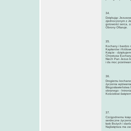
34.
Dziękując Jezusowi
zjednoczonym z Je
gotowości serca, 
Obrony Ofiaruje.
35.
Kochany i bardzo n
Kapłanów i Królowej
Księże - dziękujem
Chrystusa Euchary
Niech Pan Jezus bł
i da moc przetrwan
36.
Drogiemu kochanem
życzenia wytrwania
Błogosławieństwa 
obranego - Introni
Kościołowi święte
37.
Czcigodnemu księdz
serdeczne życzenia
łask Bożych i daró
Najświętsza ma za