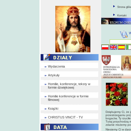
Strona głó
Kontakt
Wydarzenia
Artykuły
Homilie, konferencje, teksty w
formie dzwiękowej
Homilie konferencje w formie
filmowej
Książki
Dziękujemy Ci, że j
przestrzeganiu prz
CHRISTUS VINCIT - TV
bogactw, Ty rzucił
Tutaj przychodzą n
zdanie możemy powi
Niesiemy Ci w darz