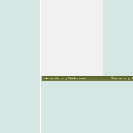
Sałatka Wieczerzy Wielkoczwart ...
Świadectwo p. A