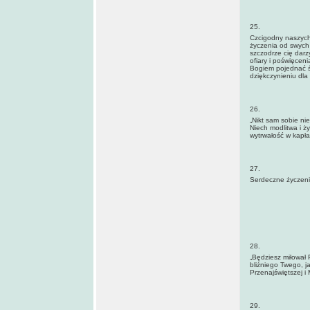
25.
Czcigodny naszych
życzenia od swych 
szczodrze cię darzy
ofiary i poświęcen
Bogiem pojednać śp
dziękczynieniu dla 
26.
„Nikt sam sobie nie
Niech modlitwa i ż
wytrwałość w kapł
27.
Serdeczne życzenia
28.
„Będziesz miłował 
bliźniego Twego, j
Przenajświętszej i 
29.