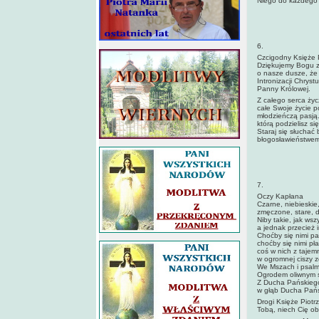
Niego do każdego c
6.
Czcigodny Księże P
Dziękujemy Bogu za
o nasze dusze, że
Intronizacji Chryst
Panny Królowej.
Z całego serca życ
całe Swoje życie p
młodzieńczą pasją.
którą podzielisz s
Staraj się słuchać
błogosławieństwem
7.
Oczy Kapłana
Czarne, niebieskie,
zmęczone, stare, d
Niby takie, jak wszy
a jednak przecież 
Choćby się nimi pat
choćby się nimi pła
coś w nich z tajem
w ogromnej ciszy z
We Mszach i psalm
Ogrodem oliwnym s
Z Ducha Pańskieg
w głąb Ducha Pańs
Drogi Księże Piotr
Tobą, niech Cię ob