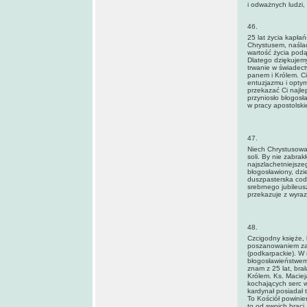
i odważnych ludzi,
46.
25 lat życia kapłań
Chrystusem, naśla
wartość życia podą
Dlatego dziękujemy
trwanie w świadec
panem i Królem. C
entuzjazmu i optym
przekazać Ci najle
przyniosło błogosł
w pracy apostolskie
47.
Niech Chrystusowa 
soli. By nie zabrak
najszlachetniejsze
błogosławiony, dzi
duszpasterska codz
srebrnego jubileus
przekazuje z wyraz
48.
Czcigodny księże, 
poszanowaniem za
(podkarpackie). W 
błogosławieństwem 
znam z 25 lat, brał
Królem. Ks. Maciej
kochających serc 
kardynał posiadał t
To Kościół powinie
to od swoich braci.