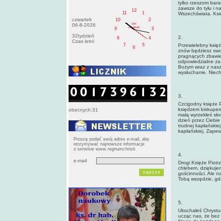
tylko rzeszom bara
zawsze do tyłu i n
12
11
1
Wszechświata. Księ
czwartek
10
2
AM
06-8-2026
czwartek
9
3
32tydzień
2.
8
4
Czas letni
7
5
Przewielebny księż
6
znów będziesz swo
pragnących zbawien
odpowiedzialne za 
Bożym wraz z naszy
wysłuchanie. Niech
3.
Czcigodny księże Pi
księdzem biskupem 
obecnych:31
małą wyrzekłeś sło
dzień przez Ciebie
trudnej kapłańskiej
kapłańskiej. Zapew
Proszę podać swój adres e-mail, aby
otrzymywać najnowsze informacje
o serwisie www.regnumchristi
4.
e-mail
Drogi Księże Piotr
chlebem, dziękujemy
gościnności. Ale n
Tobą wszędzie, gd
5.
Ukochałeś Chrystus
ucząc nas, że bez 