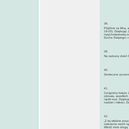
38.
Pójdźcie za Mną, a 
19-20). Dziękując 
natychmiastowej o
Ducha Świętego i 
39.
Na radosny dzień D
40.
Serdeczne życzenia
41.
Czcigodny księże J
zdrowia, wszelkich
ciężki trud. Dzięku
nadziei i miłości.
42.
„Z tej właśnie prz
nałożenia moich rą
Wiedź mnie drogą 