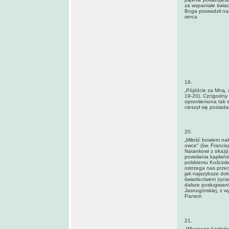
za wspaniałe świa
Boga prowadził na
serca
19.
„Pójdźcie za Mną, a
19-20). Czcigodny 
opromieniona tak w
cieszył się posiad
20.
„Miłość bowiem nak
owce" (św. Franci
Natankowi z okazji
powołania kapłańsk
polskiemu Kościoło
ostrzega nas przed
jak najszybsze dok
świadectwem życia 
dalsze posługiwani
Jasnogórskiej, z w
Panem
21.
„Własnego kapłańs