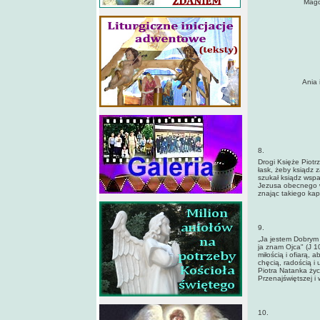
Magd
Ania 
8.
Drogi Księże Piot
łask, żeby ksiądz 
szukał ksiądz wspar
Jezusa obecnego w 
znając takiego kapł
9.
„Ja jestem Dobrym
ja znam Ojca" (J 1
miłością i ofiarą,
chęcią, radością i 
Piotra Natanka ży
Przenajświętszej i 
10.