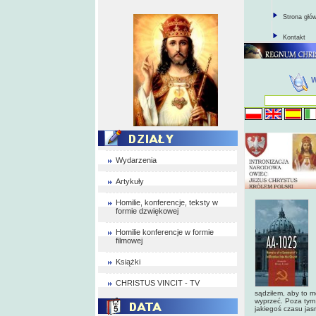
Strona głó
Kontakt
Wydarzenia
Artykuły
Homilie, konferencje, teksty w
formie dzwiękowej
Homilie konferencje w formie
filmowej
Książki
CHRISTUS VINCIT - TV
sądziłem, aby to 
wyprzeć. Poza tym
jakiegoś czasu jasn