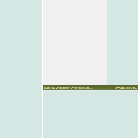
Sałatka Wieczerzy Wielkoczwart ...
Świadectwo p. A