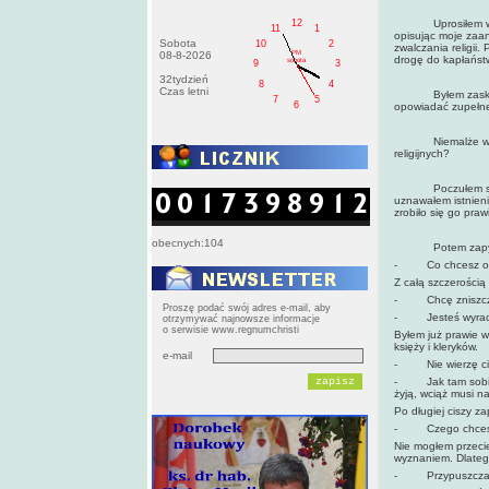
12
Uprosiłem więc „
11
1
opisując moje zaa
Sobota
10
2
zwalczania religii
PM
08-8-2026
drogę do kapłańst
sobota
9
3
32tydzień
8
4
Czas letni
Byłem zaskoczony
7
5
6
opowiadać zupełne
Niemalże wybuch
religijnych?
Poczułem się wię
uznawałem istnieni
zrobiło się go prawi
obecnych:104
Potem zapyt
- Co chcesz osią
Z całą szczerością
- Chcę zniszczyć
Proszę podać swój adres e-mail, aby
- Jesteś wyrach
otrzymywać najnowsze informacje
o serwisie www.regnumchristi
Byłem już prawie w
księży i kleryków.
e-mail
- Nie wierzę ci 
- Jak tam sobie c
żyją, wciąż musi na
Po długiej ciszy z
- Czego chcesz
Nie mogłem przecie
wyznaniem. Dlateg
- Przypuszczam, 