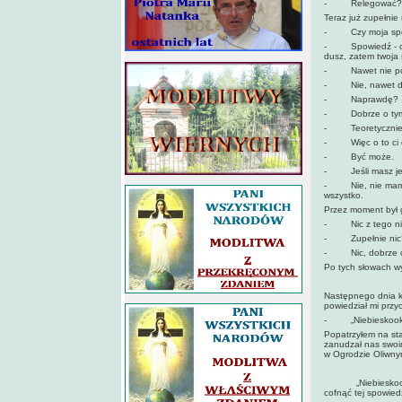
- Relegować?! Je
Teraz już zupełnie
- Czy moja spowi
- Spowiedź - odp
dusz, zatem twoja
- Nawet nie pozw
- Nie, nawet do t
- Naprawdę?
- Dobrze o tym w
- Teoretycznie je
- Więc o to ci ch
- Być może.
- Jeśli masz jeszc
- Nie, nie mam - 
wszystko.
Przez moment był 
- Nic z tego nie 
- Zupełnie nic
- Nic, dobrze o 
Po tych słowach wy
Następnego dnia kl
powiedział mi prz
- „Niebieskooki" 
Popatrzyłem na sta
zanudzał nas swoi
w Ogrodzie Oliwny
„Niebieskooki" za
cofnąć tej spowiedz