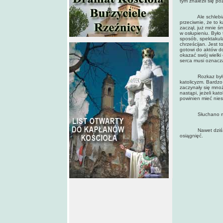
tym znaleźli się p
Ale schlebiałem 
przeciwnie, że to 
zaczął, już mnie ś
w osłupieniu. Było
sposób, spektakula
chrześcijan. Jest t
gotowi do aktów do
okazać swój wielki
serca musi oznacza
Rozkaz był równi
katolicyzm. Bardzo
zaczynały się mnoż
nastąpi, jeżeli ka
powinien mieć nie
Słuchano mnie i 
Nawet dziś trzęs
osiągnięć.