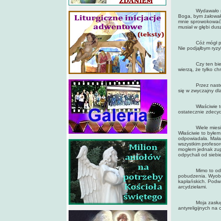
Wydawało mi się 
Boga, bym żałował
mnie sprowokować 
musiał w głębi dusz
Cóż mógł powiedz
Nie podjąłbym ryzy
Czy ten biedny s
wierzą, że tylko ch
Przez następne 
się w zwyczajny dla
Właściwie to go p
ostatecznie zdecyd
Wiele miesięcy p
Właściwie to byłem
odpowiadała. Mała 
wszystkim profesor
mogłem jednak zupe
odpychali od siebie
Mimo to od czasu
pobudzenia. Wyobr
kapłańskich. Podwa
arcydziełami.
Moja zasługa był
antyreligijnych na 