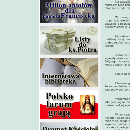
Na szczęście wuj
Musiałem tylko prz
mnie nie nużyła, w
W czasie, gdy ro
na punkcie doktryn
wszystko o posłusz
byłem w stanie jej
Musiałem więc pop
możliwej okazji za
trudnego. Ale, ost
istotne.
Jednemu z agentów
wynajdywania szcz
świętego nie grała 
której papież nie 
Cnota posłuszeńs
Chciałem go osła
że jest osobiście 
zastanowi się, jak
Wspomagałem te b
zdobycie się na n
można pod jej szy
W tym czasie wci
niejeden zdaje sob
miałem się czego o
wypadku nikt się n
na całe chrześcija