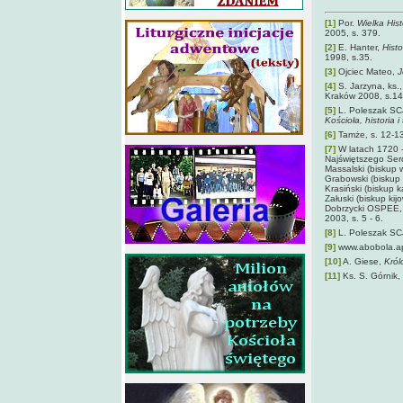
[1]
Por.
Wielka Hist
2005, s. 379.
[2]
E. Hanter,
Hist
1998, s.35.
[3]
Ojciec Mateo,
J
[4]
S. Jarzyna, ks.
Kraków 2008, s.14
[5]
L. Poleszak SC
Kościoła, historia i
[6]
Tamże, s. 12-13
[7]
W latach 1720 -
Najświętszego Ser
Massalski (biskup w
Grabowski (biskup 
Krasiński (biskup 
Załuski (biskup kij
Dobrzycki OSPEE
2003, s. 5 - 6.
[8]
L. Poleszak SC
[9]
www.abobola.ap
[10]
A. Giese,
Kró
[11]
Ks. S. Górnik,