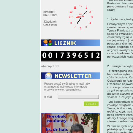
Królestwa. Niepraw
12
przygotowane i wyp
11
1
czasy.
czwartek
10
2
PM
06-8-2026
czwartek
9
3
1. Żydzi tracą łas
32tydzień
8
4
Historycznym dopeł
Czas letni
7
5
czasie pierwszej w
6
Tytusa Flawiusza z
spalona i wszyscy
Jerozolimy zginęło
swojej świątyni (d
powstania również
czasie drugiego po
wzgórze świątyni 
cezara Hadriana. W
po wszystkich kra
obecnych:21
2. Francja nie wyko
Tę szczególną łas
francuskim wybrańs
córką Kościoła. Ku
Objawienia te rozp
Proszę podać swój adres e-mail, aby
r. w czasie objawi
otrzymywać najnowsze informacje
chrześcijaństwie za
o serwisie www.regnumchristi
że jak otrzymał sw
wiecznej otrzyma 
e-mail
sercem, a za jego 
Tymi konkretnymi 
zbuduje świątynie 
Serca, jeśli w nie
rodzinę, rząd, wojs
będą szerzyć cześ
otoczy Francję swą
sławną, będzie bron
W okresie tych obj
późniejszych trage
Kościoła, wybuchł