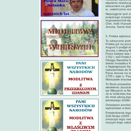
więzieniu rewolucy
straceniem na gilo
w., uwieńczone ro
Nieprzyjęcie tych
potężnego rozwoju
rozpowszechnił się
Chin, Indii i Kanad
Jezusa. Samo bract
3. Polska wybrana
To odrzucone prze
Polska już na pocz
August II podjęli 
Jezusa z własną Ms
Przez kolejne lata
1762 r. król Polsk
Obojga Narodów for
dekret
Instatibus
Ko
o Najświętszym S
nabożeństwa do Naj
Pana Jezusa na zie
1705 r. pijar o. Pa
Warszawie bractw
To Boże prowadzen
włoskiemu Jezuicie
we Włoszech w Ne
Ja to królestwo ba
do mnie płoną jeg
pierwszego źródła 
Omawiane poniżej t
wybraństwo w łasc
Potwierdzenie teg
Zofii Nosko (1920 
zniszczyć tego nar
naszym kraju założ