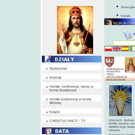
Strona głó
Kontakt
Wydarzenia
Artykuły
Homilie, konferencje, teksty w
formie dzwiękowej
Homilie konferencje w formie
filmowej
Książki
dzieciach. Jednak 
CHRISTUS VINCIT - TV
źródła ratunku i w
wielkimi tego świat
odczyta.
Tymi trzema źródłam