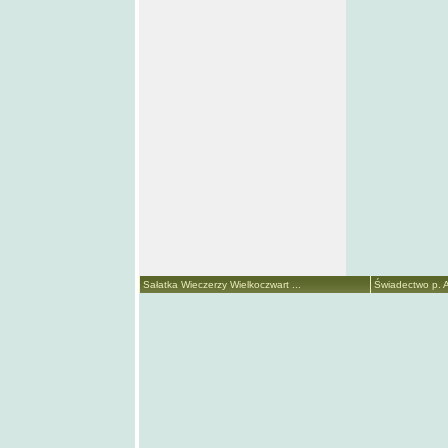
Sałatka Wieczerzy Wielkoczwart ...
Świadectwo p. A