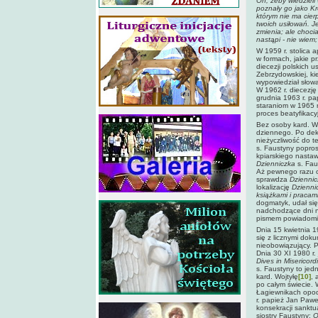
On, żeby wiedzieli
poznały go jako Kr
którym nie ma cier
twoich usiłowań. J
zmienia; ale choci
nastąpi - nie wiem;
W 1959 r. stolica 
w formach, jakie p
diecezji polskich 
Zebrzydowskiej, k
wypowiedział słow
W 1962 r. diecezję 
grudnia 1963 r. p
staraniom w 1965 r
proces beatyfikacy
Bez osoby kard. Woj
dziennego. Po dek
nieżyczliwość do te
s. Faustyny popros
kpiarskiego nastaw
Dzienniczka
s. Fau
Aż pewnego razu o 
sprawdza
Dzienni
lokalizację
Dzienni
książkami i pracam
dogmatyk, udał się
nadchodzące dni n
pismem powiadomił 
Dnia 15 kwietnia 1
się z licznymi dok
nieobowiązujący. P
Dnia 30 XI 1980 r.
Dives in Misericord
s. Faustyny to je
kard. Wojtyłę
[10]
, 
po całym świecie. 
Łagiewnikach opoda
r. papież Jan Pawe
konsekracji sanktu
siostry Faustyny:
O