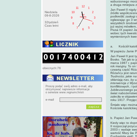
wzburzonego morza.
a druga mniejsza z
12
11
1
Jan Paweł II nigdy
Niedziela
10
2
źródło współczesne
AM
09-8-2026
podkreślić zasługi 
niedziela
9
3
ogłaszając go 3 wr
32tydzień
wszystkich środowi
8
4
Czas letni
już wyżej mówiłem,
7
5
6
Piusa IX papież Ja
wobec tych kwesti
wymienionych kwest
a. Kościół katoli
W papieżu Janie Pa
Jan Paweł II jest 
Bosko. Tak jak to 
marca 1987 r. pap
rok maryjny. To on
obecnych:76
czwartą część Róża
Różańcu jest ratun
Trudności, jakie n
skłaniają nas, by 
interwencja z Wyso
Proszę podać swój adres e-mail, aby
konfliktowych, i t
otrzymywać najnowsze informacje
Jubileuszowego pa
o serwisie www.regnumchristi
świat nabożeństwo 
zaleciła w objawien
e-mail
roku 1917. Przyjęc
Śmiało więc można 
Kościoła katolicki
b. Papież Jan Paw
Kiedy więc to dop
II rozpoczął przyc
2003 r. wydaje swo
wartość Mszy św. P
Eucharistia vivit)