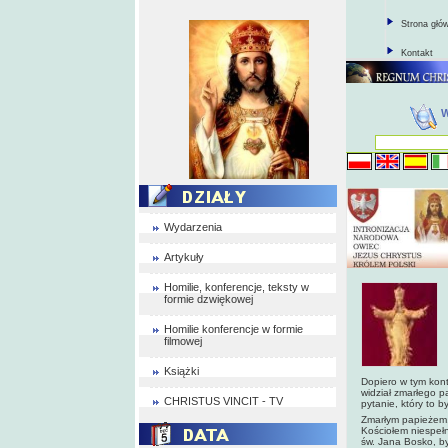
Strona głó
Kontakt
Wydarzenia
Artykuły
Homilie, konferencje, teksty w
formie dzwiękowej
Homilie konferencje w formie
filmowej
Książki
Dopiero w tym kont
widział zmarłego p
CHRISTUS VINCIT - TV
pytanie, który to b
Zmarłym papieżem, 
Kościołem niespełn
św. Jana Bosko, by