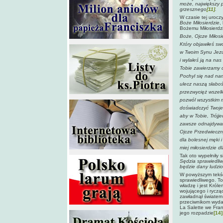
może, największy 
grzesznego
[11]
.
W czasie tej uroczy
Boże Miłosierdzie
,
Bożemu Miłosierdz
Boże, Ojcze Miłosi
Który objawiłeś sw
w Twoim Synu Jezu
i wylałeś ją na na
Tobie zawierzamy d
Pochyl się nad na
ulecz naszą słaboś
przezwycięż wszelk
pozwól wszystkim 
doświadczyć Twojeg
aby w Tobie, Trójj
zawsze odnajdywali
Ojcze Przedwieczn
dla bolesnej męki
miej miłosierdzie d
Tak oto wypełniły 
Sędzia sprawiedliw
będzie dany ludziom
W powyższym tekśc
sprawiedliwego. To
władzę i jest Król
wojującego i ryczą
zawładnął światem 
przeciwnikom wydaw
La Salette we Franc
jego rozpadzie
[14]