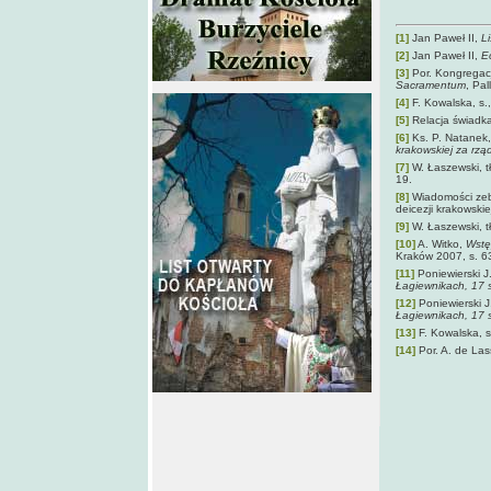
[1]
Jan Paweł II,
L
[2]
Jan Paweł II,
E
[3]
Por. Kongregacj
Sacramentum
, Pa
[4]
F. Kowalska, s.
[5]
Relacja świadka
[6]
Ks. P. Natanek
krakowskiej za rzą
[7]
W. Łaszewski,
t
19.
[8]
Wiadomości zebra
deicezji krakowski
[9]
W. Łaszewski,
t
[10]
A. Witko,
Wstęp
Kraków 2007, s. 6
[11]
Poniewierski J.
Łagiewnikach, 17 
[12]
Poniewierski J.
Łagiewnikach, 17 
[13]
F. Kowalska, s
[14]
Por. A. de La