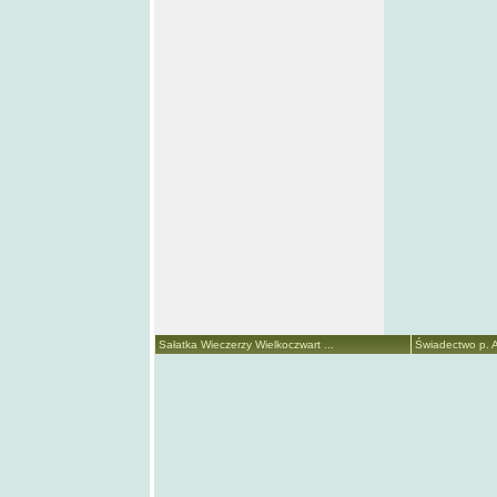
Sałatka Wieczerzy Wielkoczwart ...
Świadectwo p. A