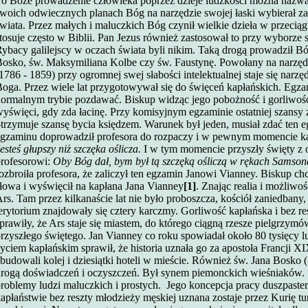
To Boże prowadzenie człowieka poprzez dzieje ludzkości można naz
woich odwiecznych planach Bóg na narzędzie swojej łaski wybierał z
wiata. Przez małych i maluczkich Bóg czynił wielkie dzieła w przecią
tosuje często w Biblii. Pan Jezus również zastosował to przy wyborze
ybacy galilejscy w oczach świata byli nikim. Taką drogą prowadził B
osko, św. Maksymiliana Kolbe czy św. Faustynę.
Powołany na narzędz
1786 - 1859) przy ogromnej swej słabości intelektualnej staje się nar
oga. Przez wiele lat przygotowywał się do święceń kapłańskich. Egza
ormalnym trybie pozdawać. Biskup widząc jego pobożność i gorliwość
yświęci, gdy zda łacinę. Przy komisyjnym egzaminie ostatniej szansy
trzymuje szansę bycia księdzem. Warunek był jeden, musiał zdać ten e
gzaminu doprowadził profesora do rozpaczy i w pewnym momencie ka
esteś głupszy niż szczęka oślicza.
I w tym momencie przyszły święty z
rofesorowi:
Oby Bóg dał, bym był tą szczęką ośliczą w rękach Samson
ozbroiła profesora, że zaliczył ten egzamin Janowi Vianney. Biskup ch
łowa i wyświęcił na kapłana Jana Vianney
[1]
.
Znając realia i możliwo
rs. Tam przez kilkanaście lat nie było proboszcza, kościół zaniedbany, p
erytorium znajdowały się cztery karczmy. Gorliwość kapłańska i bez re
prawiły, że Ars staje się miastem, do którego ciągną rzesze pielgrzym
rzyszłego świętego. Jan Vianney co roku spowiadał około 80 tysięcy 
yciem kapłańskim sprawił, że historia uznała go za apostoła Francji XI
budowali kolej i dziesiątki hoteli w mieście.
Również św. Jana Bosko (
rogą doświadczeń i oczyszczeń. Był synem piemonckich wieśniaków. S
roblemy ludzi maluczkich i prostych.
Jego koncepcja pracy duszpaster
apłaństwie bez reszty młodzieży męskiej uznana zostaje przez Kurię 