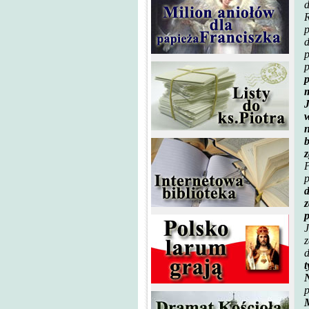
d
R
p
p
p
m
J
w
n
b
z
P
p
d
z
J
z
d
t
N
M