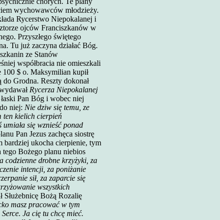
psychicznie chorych. Te plany
sięciem wychowawców młodzieży.
kłada Rycerstwo Niepokalanej i
asztorze ojców Franciszkanów w
lnego. Przyszłego świętego
a. Tu już zaczyna działać Bóg.
iszkanin ze Stanów
iej współbracia nie omieszkali
e 100 $ o. Maksymilian kupił
ją do Grodna. Reszty dokonał
i wydawał
Rycerza Niepokalanej
łaski Pan Bóg i wobec niej
do niej:
Nie dziw się temu, ze
ten kielich cierpień
ś umiała się wznieść ponad
lanu Pan Jezus zachęca siostrę
im bardziej ukocha cierpienie, tym
ja tego Bożego planu niebios
za codzienne drobne krzyżyki, za
zenie intencji, za poniżanie
erpanie sił, za zaparcie się
krzyżowanie wszystkich
ił Służebnicę Bożą Rozalię
ecko masz pracować w tym
Serce. Ja cię tu chcę mieć.