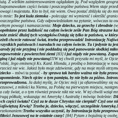
użą. Z wielkim zainteresowaniem oglądałam ją. Pod względem geograf
ozpoznawałam części świata i poszczególne państwa.
Wtem staje prze
owagi i majestatu. Kto to był, nie wiem. Owa postać zbliżyła się do 
do mnie:
To jest kula ziemska
- polecając mi wymienić i określić granic
oszczególne państwa. Gdy odpowiedziałam na pytanie, wówczas ta o
pełnym powagi i namaszczenia:
Moje dziecko, za grzechy i zbrodnie
(wy
opełniane przez ludzkość na całym świecie ześle Pan Bóg straszne k
oże znieść dłużej tych występków.
Ostoją się tylko te państwa, w któr
eżeli chcecie ratować świat, trzeba przeprowadzić Intronizację Najś
szystkich państwach i narodach na całym świecie. Tu i jedynie tu jes
arody jej nie przyjmą i nie poddadzą się pod panowanie słodkiej miło
ezpowrotnie z powierzchni ziemi
[83]
i już nigdy nie powstaną. Zapam
giną i już nigdy nie powstaną!!!
W tej chwili przyszła mi myśl, że Ojci
olski, Jego eminencji Ks. Kard. Hlonda, z prośbą o Intronizację w nas
rzecież nie wie. Jakież było moje zdziwienie, gdy na moje myśli otrz
ziecko
– mówi ta postać -
by sprawa
tak bardzo
ważna nie była przeoc
apomnienie. Niech ojciec o tym pamięta, by nie było za późno. Intron
przeprowadzona.
Ja dalej myślę, że Ojciec mój i ja ofiarowaliśmy się 
ezusowi, z miłości ku Niemu, za Polskę na pierwszym miejscu, następni
a cały świat, a o tym również prawie nikt nie wie. W tej chwili wziął m
rugą półkulę, wskazując mi Amerykę i Australię i mówiąc boleśnie:
Dl
ych części świata? Czyż za te dusze Chrystus nie cierpiał? Czyż one 
ajświętszą Krwią? Trzeba je, dziecko, włączyć, szczególnie Amerykę.
przekonaniem:
Trzeba wszystko uczynić, by Intronizacja była przeprowa
iłości Jezusowej na te ostatnie czasy!
[84] Pytam z bojaźnią tę osobę,