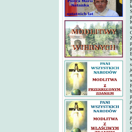
p
k
S
p
K
u
G
Z
p
p
B
w
s
j
w
F
b
p
p
p
w
C
m