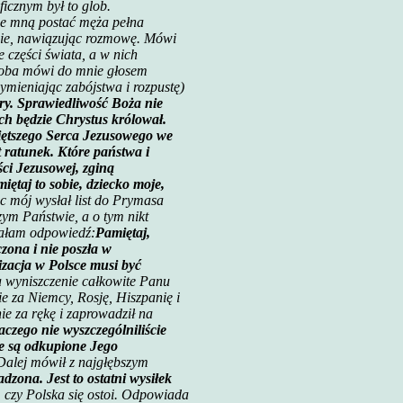
icznym był to glob.
de mną postać męża pełna
mnie, nawiązując rozmowę. Mówi
e części świata, a w nich
soba mówi do mnie głosem
mieniając zabójstwa i rozpustę)
ary. Sprawiedliwość Boża nie
ych będzie Chrystus królował.
więtszego Serca Jezusowego we
t ratunek. Które państwa i
ści Jezusowej, zginą
iętaj to sobie, dziecko moje,
ec mój wysłał list do Prymasa
zym Państwie, a o tym nikt
ymałam odpowiedź:
Pamiętaj,
zona i nie poszła w
izacja w Polsce musi być
na wyniszczenie całkowite Panu
e za Niemcy, Rosję, Hiszpanię i
nie za rękę i zaprowadził na
aczego nie wyszczególniliście
nie są odkupione Jego
Dalej mówił z najgłębszym
dzona. Jest to ostatni wysiłek
 czy Polska się ostoi. Odpowiada