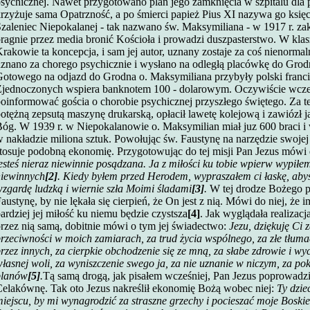
sychicznej. Nawet przygotowano plan jego zamknięcia w szpitalu dla 
rzyżuje sama Opatrzność, a po śmierci papież Pius XI nazywa go k
zaleniec Niepokalanej - tak nazwano św. Maksymiliana - w 1917 r. za
ragnie przez media bronić Kościoła i prowadzi duszpasterstwo. W kl
rakowie ta koncepcja, i sam jej autor, uznany zostaje za coś nienorma
znano za chorego psychicznie i wysłano na odległą placówkę do Grodn
otowego na odjazd do Grodna o. Maksymiliana przybyły polski franc
jednoczonych wspiera banknotem 100 - dolarowym. Oczywiście wcześn
oinformować gościa o chorobie psychicznej przyszłego świętego. Za t
otężną zepsutą maszynę drukarską, opłacił lawetę kolejową i zawiózł 
óg. W 1939 r. w Niepokalanowie o. Maksymilian miał juz 600 braci 
 nakładzie miliona sztuk.
Powołując św. Faustynę na narzędzie swojej 
tosuje podobną ekonomię. Przygotowując do tej misji Pan Jezus mówi 
esteś nieraz niewinnie posądzana. Ja z miłości ku tobie wpierw wypiłem 
niewinnych
[2]
. Kiedy byłem przed Herodem, wypraszałem ci łaskę, aby
zgardę ludzką i wiernie szła Moimi śladami
[3]
.
W tej drodze Bożego p
austynę, by nie lękała się cierpień, że On jest z nią. Mówi do niej, że 
ardziej jej miłość ku niemu będzie czystsza
[4]
. Jak wyglądała realizac
rzez nią samą, dobitnie mówi o tym jej świadectwo:
Jezu, dziękuję Ci 
rzeciwności w moich zamiarach, za trud życia wspólnego, za złe tłumac
rzez innych, za cierpkie obchodzenie się ze mną, za słabe zdrowie i wycz
łasnej woli, za wyniszczenie swego ja, za nie uznanie w niczym, za po
planów
[5]
.
Tą samą drogą, jak pisałem wcześniej, Pan Jezus poprowadz
elakównę. Tak oto Jezus nakreślił ekonomię Bożą wobec niej:
Ty dzi
iejscu, by mi wynagrodzić za straszne grzechy i pocieszać moje Boskie 