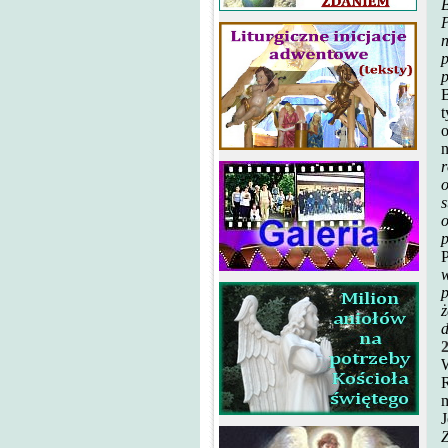
B
P
n
p
p
B
t
o
n
r
o
s
o
P
w
p
ż
d
2
W
R
m
J
Z