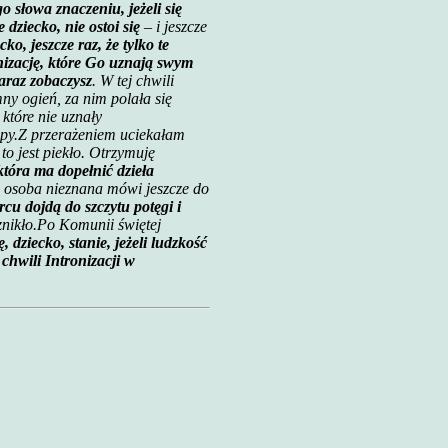
o słowa znaczeniu, jeżeli się
dziecko, nie ostoi się
– i jeszcze
ko, jeszcze raz, że tylko te
izację, które Go uznają swym
zaraz zobaczysz
. W tej chwili
ny ogień, za nim polała się
które nie uznały
py.
Z przerażeniem uciekałam
 to jest piekło. Otrzymuję
 która ma dopełnić dzieła
 osoba nieznana mówi jeszcze do
u dojdą do szczytu potęgi i
nikło.
Po Komunii świętej
ę, dziecko, stanie, jeżeli ludzkość
chwili Intronizacji w