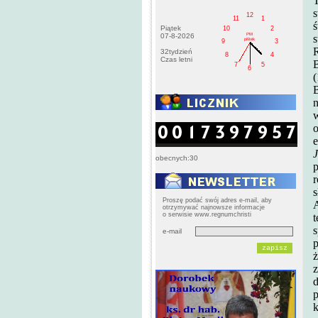
s
12
11
1
ś
Piątek
10
2
PM
07-8-2026
s
pištek
9
3
R
32tydzień
8
4
Czas letni
B
7
5
6
(
B
n
w
o
e
J
obecnych:30
p
r
s
Proszę podać swój adres e-mail, aby
A
otrzymywać najnowsze informacje
o serwisie www.regnumchristi
t
s
e-mail
p
ż
z
d
p
k