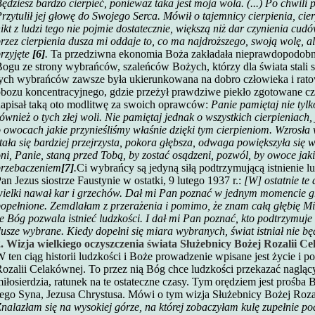
ędziesz bardzo cierpieć, ponieważ taka jest moja wola. (...) Po chwili p
rzytulił jej głowę do Swojego Serca. Mówił o tajemnicy cierpienia, cierp
ikt z ludzi tego nie pojmie dostatecznie, większą niż dar czynienia cud
rzez cierpienia dusza mi oddaje to, co ma najdroższego, swoją wolę, al
rzyjęte
[6]
.
Ta przedziwna ekonomia Boża zakładała nieprawdopodobną
ogu ze strony wybrańców, szaleńców Bożych, którzy dla świata stali s
ych wybrańców zawsze była ukierunkowana na dobro człowieka i rato
bozu koncentracyjnego, gdzie przeżył prawdziwe piekło zgotowane c
apisał taką oto modlitwę za swoich oprawców:
Panie pamiętaj nie tylk
ównież o tych złej woli. Nie pamiętaj jednak o wszystkich cierpieniach,
 owocach jakie przynieśliśmy właśnie dzięki tym cierpieniom. Wzrosła 
tała się bardziej przejrzysta, pokora głębsza, odwaga powiększyła się w
ni, Panie, staną przed Tobą, by zostać osądzeni, pozwól, by owoce jakie
przebaczeniem
[7]
.
Ci wybrańcy są jedyną siłą podtrzymującą istnienie l
an Jezus siostrze Faustynie w ostatki, 9 lutego 1937 r.:
[W] ostatnie t
ielki nawał kar i grzechów. Dał mi Pan poznać w jednym momencie g
opełnione. Zemdlałam z przerażenia i pomimo, że znam całą głębię Mił
e Bóg pozwala istnieć ludzkości. I dał mi Pan poznać, kto podtrzymuje is
usze wybrane. Kiedy dopełni się miara wybranych, świat istniał nie bę
. Wizja wielkiego oczyszczenia świata Służebnicy Bożej Rozalii C
 ten ciąg historii ludzkości i Boże prowadzenie wpisane jest życie i p
ozalii Celakównej. To przez nią Bóg chce ludzkości przekazać naglą
iłosierdzia, ratunek na te ostateczne czasy. Tym orędziem jest prośba 
ego Syna, Jezusa Chrystusa. Mówi o tym wizja Służebnicy Bożej Rozali
nalazłam się na wysokiej górze, na której zobaczyłam kulę zupełnie p