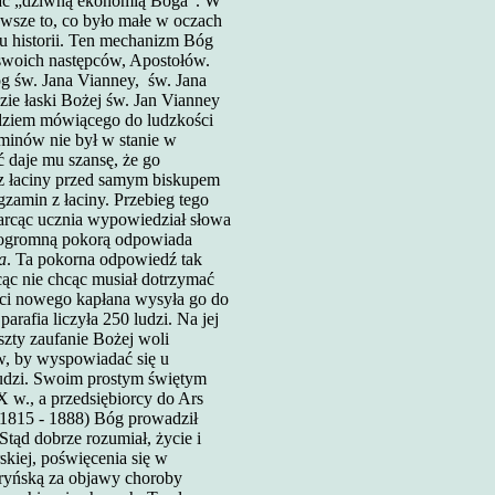
wać „dziwną ekonomią Boga”. W
awsze to, co było małe w oczach
gu historii. Ten mechanizm Bóg
 swoich następców, Apostołów.
óg św. Jana Vianney,
św. Jana
ie łaski Bożej św. Jan Vianney
zędziem mówiącego do ludzkości
minów nie był w stanie w
 daje mu szansę, że go
 z łaciny przed samym biskupem
gzamin z łaciny. Przebieg tego
rcąc ucznia wypowiedział słowa
 ogromną pokorą odpowiada
a
. Ta pokorna odpowiedź tak
cąc nie chcąc musiał dotrzymać
ści nowego kapłana wysyła go do
arafia liczyła 250 ludzi. Na jej
szty zaufanie Bożej woli
ów, by wyspowiadać się u
ludzi. Swoim prostym świętym
X w., a przedsiębiorcy do Ars
1815 - 1888) Bóg prowadził
tąd dobrze rozumiał, życie i
skiej, poświęcenia się w
turyńską za objawy choroby