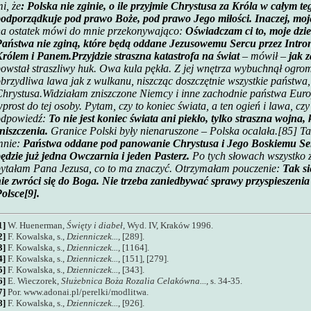
i, że
: Polska nie zginie, o ile przyjmie Chrystusa za Króla w całym teg
odporządkuje pod prawo Boże, pod prawo Jego miłości. Inaczej, moje 
na ostatek mówi do mnie przekonywająco:
Oświadczam ci to, moje dziec
aństwa nie zginą, które będą oddane Jezusowemu Sercu przez Intron
Królem i Panem.
Przyjdzie straszna katastrofa na świat
– mówił –
jak 
owstał straszliwy huk. Owa kula pękła. Z jej wnętrza wybuchnął ogrom
brzydliwa lawa jak z wulkanu, niszcząc doszczętnie wszystkie państwa, 
hrystusa.
Widziałam zniszczone Niemcy i inne zachodnie państwa Euro
prost do tej osoby. Pytam, czy to koniec świata, a ten ogień i lawa, czy
odpowiedź:
To nie jest koniec świata ani piekło, tylko straszna wojna,
niszczenia.
Granice Polski były nienaruszone – Polska ocalała.
[85] Ta
mnie:
Państwa oddane pod panowanie Chrystusa i Jego Boskiemu Serc
ędzie już jedna Owczarnia i jeden Pasterz.
Po tych słowach wszystko z
ytałam Pana Jezusa, co to ma znaczyć. Otrzymałam pouczenie:
Tak si
ie zwróci się do Boga. Nie trzeba zaniedbywać sprawy przyspieszenia 
olsce
[9]
.
1]
W. Huenerman,
Święty i diabeł
, Wyd. IV, Kraków 1996.
2]
F. Kowalska, s.,
Dzienniczek...,
[289].
3]
F. Kowalska, s.,
Dzienniczek...,
[1164].
4]
F. Kowalska, s.,
Dzienniczek...
, [151], [279].
5]
F. Kowalska, s.,
Dzienniczek...
, [343].
6]
E. Wieczorek,
Służebnica Boża Rozalia Celakówna...
, s. 34-35.
7]
Por. www.adonai.pl/perelki/modlitwa.
8]
F. Kowalska, s.,
Dzienniczek...
, [926].