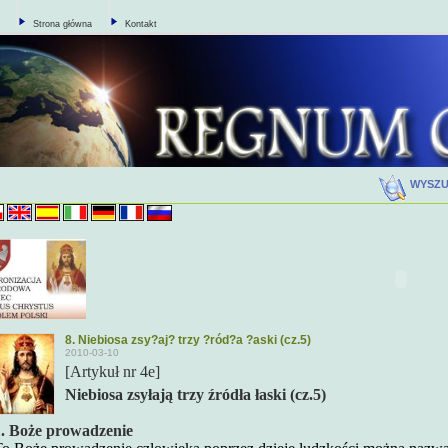
Strona główna
Kontakt
WYSZ
8. Niebiosa zsy?aj? trzy ?ród?a ?aski (cz.5)
2010-03-10
[Artykuł nr 4e]
Niebiosa zsyłają trzy źródła łaski
(cz.5)
1. Boże prowadzenie