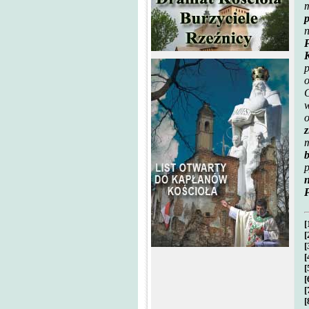
m
p
P
p
o
C
w
z
b
p
n
P
[
[
[
[
[
[
[
[