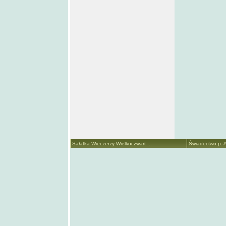
Sałatka Wieczerzy Wielkoczwart ...
Świadectwo p. A