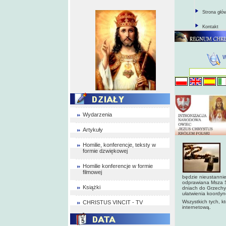
Strona głó
Kontakt
Wydarzenia
Artykuły
Homilie, konferencje, teksty w
formie dzwiękowej
Homilie konferencje w formie
filmowej
będzie nieustannie
odprawiana Msza Ś
Książki
dniach do Grzechyn
ułatwienia koordyn
Wszystkich tych, k
CHRISTUS VINCIT - TV
internetową.