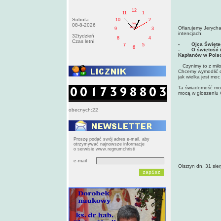
12
11
1
Sobota
10
2
PM
08-8-2026
Ofiarujemy Jerych
sobota
9
3
intencjach:
32tydzień
8
4
Czas letni
- Ojca Świętego
7
5
6
- O świętość i 
Kapłanów w Pols
Czynimy to z miło
Chcemy wymodlić dl
jak wielka jest m
Ta świadomość może
mocą w głoszeniu 
obecnych:22
Proszę podać swój adres e-mail, aby
otrzymywać najnowsze informacje
o serwisie www.regnumchristi
e-mail
Olsztyn dn. 31 si