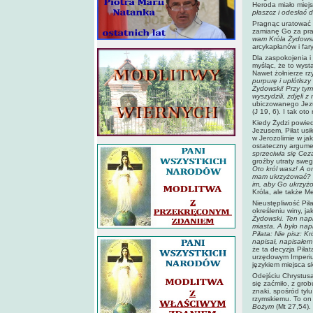
Heroda miało miej
płaszcz i odesłać 
Pragnąc uratować C
zamianę Go za pra
wam Króla Żydows
arcykapłanów i far
Dla zaspokojenia i
myśląc, że to wys
Nawet żołnierze r
purpurę i uplótłszy
Żydowski! Przy tym 
wyszydzili, zdjęli 
ubiczowanego Jezus
(J 19, 6). I tak ot
Kiedy Żydzi powied
Jezusem, Piłat usi
w Jerozolimie w jak
ostateczny argum
sprzeciwia się Cez
groźby utraty swe
Oto król wasz! A on
mam ukrzyżować? O
im, aby Go ukrzy
Króla, ale także M
Nieustępliwość Pił
określeniu winy, j
Żydowski. Ten napi
miasta. A było nap
Piłata: Nie pisz: 
napisał, napisałe
że ta decyzja Piła
urzędowym Imperium
językiem miejsca s
Odejściu Chrystusa
się zaćmiło, z grob
znaki, spośród tylu
rzymskiemu. To on
Bożym
(Mt 27,54).