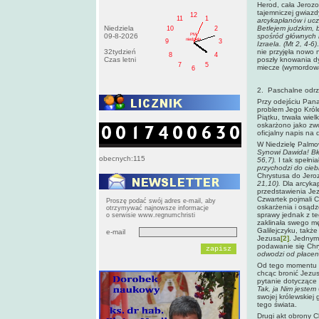
Herod, cała Jerozo
tajemniczej gwiazd
12
11
1
arcykapłanów i ucz
Niedziela
Betlejem judzkim, b
10
2
PM
09-8-2026
spośród głównych m
niedziela
9
3
Izraela. (Mt 2, 4-6)
32tydzień
nie przyjęła nowo 
8
4
Czas letni
poszły knowania dy
7
5
miecze (wymordowan
6
2. Paschalne odrz
Przy odejściu Pana
problem Jego Króle
Piątku, trwała wie
oskarżono jako zwo
oficjalny napis na
W Niedzielę Palmo
Synowi Dawida! Bł
obecnych:115
56,7).
I tak spełni
przychodzi do ciebi
Chrystusa do Jeroz
21,10).
Dla arcyka
przedstawienia Jez
Czwartek pojmali C
Proszę podać swój adres e-mail, aby
oskarżenia i osąd
otrzymywać najnowsze informacje
sprawy jednak z te
o serwisie www.regnumchristi
zaklinała swego m
Galilejczyku, takż
e-mail
Jezusa
[2]
. Jednym
podawanie się Chr
odwodzi od płacen
Od tego momentu ca
chcąc bronić Jezus
pytanie dotyczące
Tak, ja Nim jestem
swojej królewskiej
tego świata.
Drugi akt obrony C