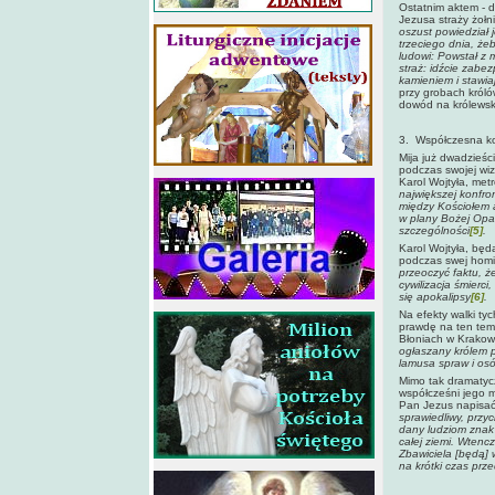
Ostatnim aktem - 
Jezusa straży żoł
oszust powiedział 
trzeciego dnia, żeb
ludowi: Powstał z 
straż: idźcie zabez
kamieniem i stawia
przy grobach króló
dowód na królewsk
3. Współczesna kon
Mija już dwadzieści
podczas swojej wiz
Karol Wojtyła, met
największej konfron
między Kościołem a
w plany Bożej Opatr
szczególności
[5]
.
Karol Wojtyła, będ
podczas swej homil
przeoczyć faktu, że
cywilizacja śmierc
się apokalipsy
[6]
.
Na efekty walki ty
prawdę na ten tem
Błoniach w Krakow
ogłaszany królem pr
lamusa spraw i osó
Mimo tak dramatycz
współcześni jego 
Pan Jezus napisać 
sprawiedliwy, przy
dany ludziom znak 
całej ziemi. Wtencz
Zbawiciela [będą] 
na krótki czas prz