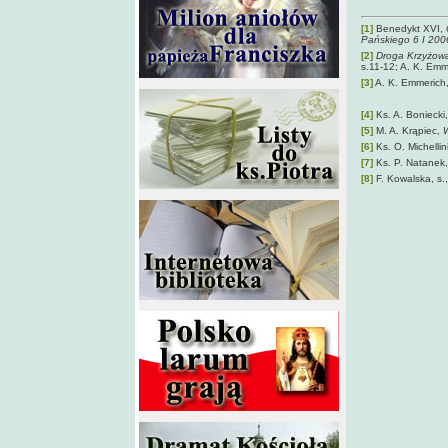
[1]
Benedykt XVI,
Pańskiego 6 I 2006
[2]
Droga Krzyżowa
s.11-12; A. K. Emm
[3]
A. K. Emmerich
[4]
Ks. A. Boniecki,
[5]
M. A. Krąpiec,
W
[6]
Ks. O. Michellin
[7]
Ks. P. Natanek
[8]
F. Kowalska, s.