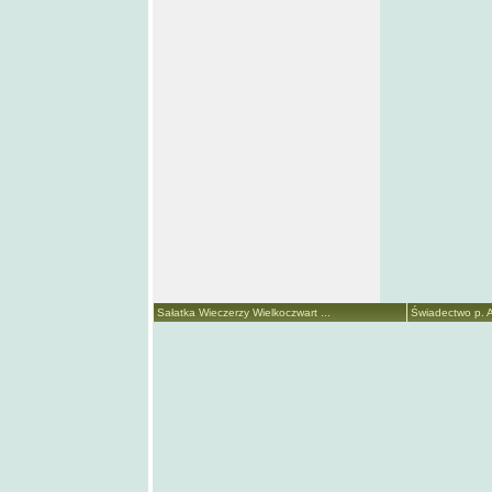
Sałatka Wieczerzy Wielkoczwart ...
Świadectwo p. A