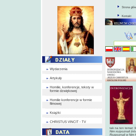
Strona głó
Kontakt
Wydarzenia
Artykuły
Homilie, konferencje, teksty w
formie dzwiękowej
Homilie konferencje w formie
filmowej
Książki
CHRISTUS VINCIT - TV
tak na ten temat:
M
Nim rozpoznali źród
Rozpoznali w Nim K