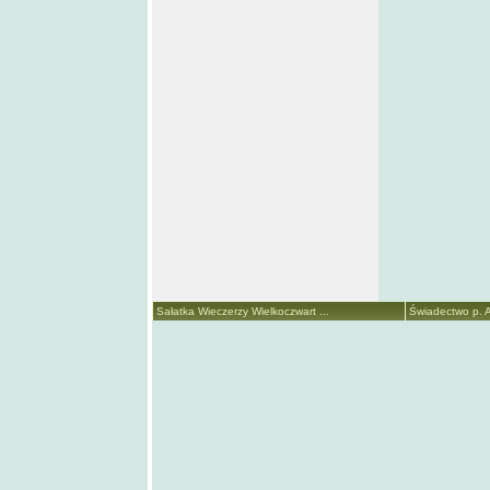
Sałatka Wieczerzy Wielkoczwart ...
Świadectwo p. A