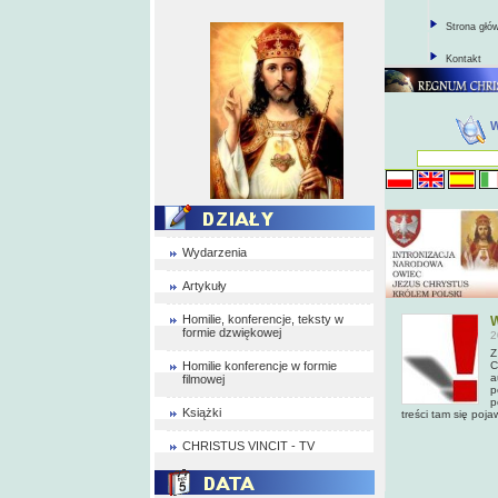
Strona głó
Kontakt
Wydarzenia
Artykuły
Homilie, konferencje, teksty w
W
formie dzwiękowej
2
Z
Homilie konferencje w formie
C
a
filmowej
p
p
Książki
treści tam się poja
CHRISTUS VINCIT - TV