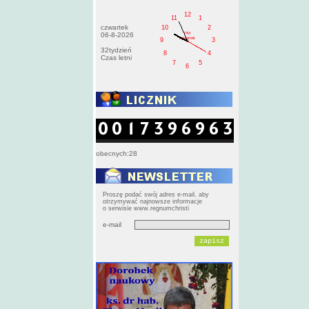
12
11
1
czwartek
10
2
PM
06-8-2026
czwartek
9
3
32tydzień
8
4
Czas letni
7
5
6
obecnych:28
Proszę podać swój adres e-mail, aby
otrzymywać najnowsze informacje
o serwisie www.regnumchristi
e-mail