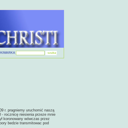
UKIWARKA
009 r. pragniemy uruchomić naszą
0 - rocznicę niesienia przeze mnie
 był koronowany wówczas przez
j pory bedzie transmitowac pod