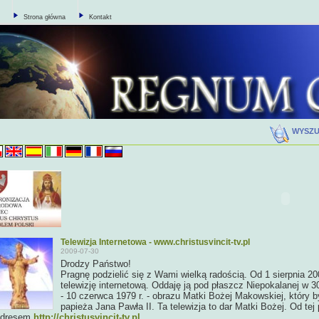
Strona główna
Kontakt
WYSZ
Telewizja Internetowa - www.christusvincit-tv.pl
2009-07-30
Drodzy Państwo!
Pragnę podzielić się z Wami wielką radością. Od 1 sierpnia 2
telewizję internetową. Oddaję ją pod płaszcz Niepokalanej w 3
- 10 czerwca 1979 r. - obrazu Matki Bożej Makowskiej, który
papieża Jana Pawła II. Ta telewizja to dar Matki Bożej. Od te
adresem
http://christusvincit-tv.pl