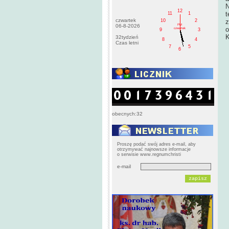
N
12
t
11
1
czwartek
10
2
z
PM
06-8-2026
o
czwartek
9
3
K
32tydzień
8
4
Czas letni
7
5
6
obecnych:32
Proszę podać swój adres e-mail, aby
otrzymywać najnowsze informacje
o serwisie www.regnumchristi
e-mail