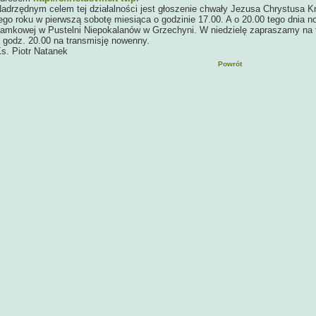
adrzędnym celem tej działalności jest głoszenie chwały Jezusa Chrystusa Kró
ego roku w pierwszą sobotę miesiąca o godzinie 17.00. A o 20.00 tego dnia 
amkowej w Pustelni Niepokalanów w Grzechyni. W niedzielę zapraszamy na t
 godz. 20.00 na transmisję nowenny.
s. Piotr Natanek
Powrót