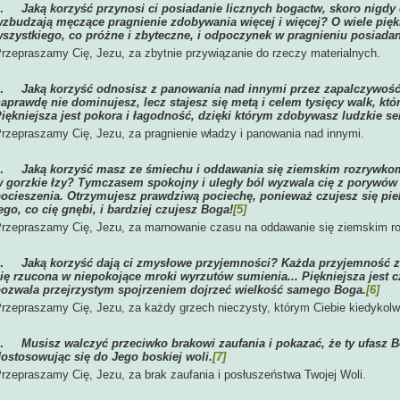
1.
Jaką korzyść przynosi ci posiadanie licznych bogactw, skoro nigdy 
zbudzają męczące pragnienie zdobywania więcej i więcej? O wiele piękn
szystkiego, co próżne i zbyteczne, i odpoczynek w pragnieniu posiada
rzepraszamy Cię, Jezu, za zbytnie przywiązanie do rzeczy materialnych.
2.
Jaką korzyść odnosisz z panowania nad innymi przez zapalczywoś
aprawdę nie dominujesz, lecz stajesz się metą i celem tysięcy walk, któ
iękniejsza jest pokora i łagodność, dzięki którym zdobywasz ludzkie se
rzepraszamy Cię, Jezu, za pragnienie władzy i panowania nad innymi.
3.
Jaką korzyść masz ze śmiechu i oddawania się ziemskim rozrywkom
 gorzkie łzy? Tymczasem spokojny i uległy ból wyzwala cię z porywów d
ocieszenia. Otrzymujesz prawdziwą pociechę, ponieważ czujesz się pi
ego, co cię gnębi, i bardziej czujesz Boga!
[5]
rzepraszamy Cię, Jezu, za marnowanie czasu na oddawanie się ziemskim r
4.
Jaką korzyść dają ci zmysłowe przyjemności? Każda przyjemność zmi
ię rzucona w niepokojące mroki wyrzutów sumienia... Piękniejsza jest cz
ozwala przejrzystym spojrzeniem dojrzeć wielkość samego Boga.
[6]
rzepraszamy Cię, Jezu, za każdy grzech nieczysty, którym Ciebie kiedykolwi
5.
Musisz walczyć przeciwko brakowi zaufania i pokazać, że ty ufasz B
ostosowując się do Jego boskiej woli.
[7]
rzepraszamy Cię, Jezu, za brak zaufania i posłuszeństwa Twojej Woli.