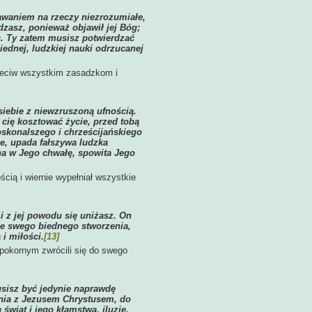
tawaniem na rzeczy niezrozumiałe,
dzasz, ponieważ objawił jej Bóg;
ec. Ty zatem musisz potwierdzać
ednej, ludzkiej nauki odrzucanej
rzeciw wszystkim zasadzkom i
 siebie z niewzruszoną ufnością.
 cię kosztować życie, przed tobą
skonalszego i chrześcijańskiego
je, upada fałszywa ludzka
na w Jego chwałę, spowita Jego
cią i wiernie wypełniał wszystkie
i z jej powodu się uniżasz. On
ze swego biednego stworzenia,
i miłości.
[13]
pokornym zwrócili się do swego
usisz być jedynie naprawdę
zenia z Jezusem Chrystusem, do
 świat i jego kłamstwa, iluzje,