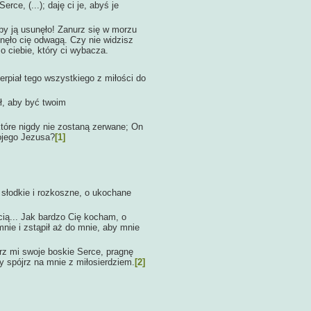
rce, (...); daję ci je, abyś je
by ją usunęło! Zanurz się w morzu
hnęło cię odwagą. Czy nie widzisz
 o ciebie, który ci wybacza.
erpiał tego wszystkiego z miłości do
ał, aby być twoim
które nigdy nie zostaną zerwane; On
ojego Jezusa?
[1]
 słodkie i rozkoszne, o ukochane
ą... Jak bardzo Cię kocham, o
mnie i zstąpił aż do mnie, aby mnie
 mi swoje boskie Serce, pragnę
y spójrz na mnie z miłosierdziem.
[2]