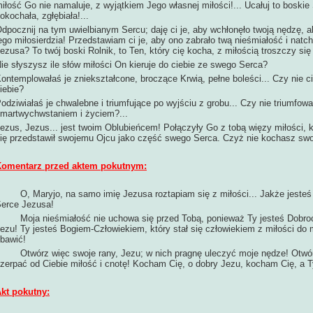
iłość Go nie namaluje, z wyjątkiem Jego własnej miłości!... Ucałuj to boskie Se
okochała, zgłębiała!...
dpocznij na tym uwielbianym Sercu; daję ci je, aby wchłonęło twoją nędzę, a
ego miłosierdzia! Przedstawiam ci je, aby ono zabrało twą nieśmiałość i natc
ezusa? To twój boski Rolnik, to Ten, który cię kocha, z miłością troszczy się
ie słyszysz ile słów miłości On kieruje do ciebie ze swego Serca?
ontemplowałaś je zniekształcone, broczące Krwią, pełne boleści... Czy nie ci
iebie?
odziwiałaś je chwalebne i triumfujące po wyjściu z grobu... Czy nie triumfow
martwychwstaniem i życiem?...
ezus, Jezus... jest twoim Oblubieńcem! Połączyły Go z tobą więzy miłości, 
ię przedstawił swojemu Ojcu jako część swego Serca. Czyż nie kochasz sw
omentarz przed aktem pokutnym:
O, Maryjo, na samo imię Jezusa roztapiam się z miłości... Jakże jesteś
erce Jezusa!
oja nieśmiałość nie uchowa się przed Tobą, ponieważ Ty jesteś Dobroci
ezu! Ty jesteś Bogiem-Człowiekiem, który stał się człowiekiem z miłości do 
bawić!
twórz więc swoje rany, Jezu; w nich pragnę uleczyć moje nędze! Otwórz
zerpać od Ciebie miłość i cnotę! Kocham Cię, o dobry Jezu, kocham Cię, a T
kt pokutny: