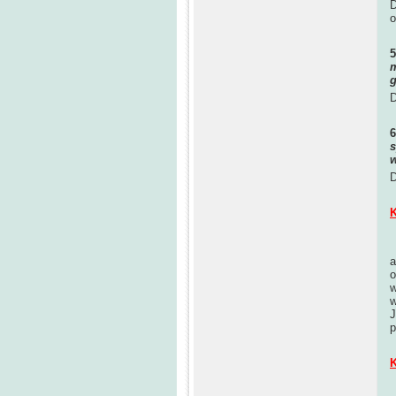
D
o
m
g
D
s
w
D
K
a
o
w
w
J
p
K