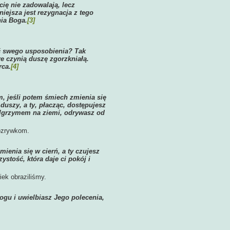
cię nie zadowalają, lecz
iejsza jest rezygnacja z tego
nia Boga.
[3]
ć swego usposobienia? Tak
re czynią duszę zgorzkniałą.
rca.
[4]
, jeśli potem śmiech zmienia się
uszy, a ty, płacząc, dostępujesz
elgrzymem na ziemi, odrywasz od
ozrywkom.
enia się w cierń, a ty czujesz
ystość, która daje ci pokój i
ek obraziliśmy.
ogu i uwielbiasz Jego polecenia,