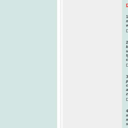
D
n
w
D
k
u
t
c
D
p
c
a
z
D
m
m
s