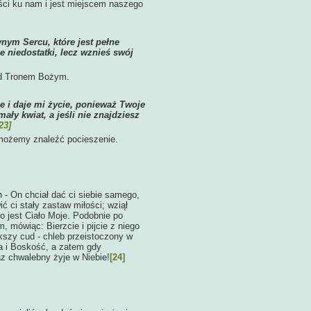
ości ku nam i jest miejscem naszego
ynym Sercu, które jest pełne
je niedostatki, lecz wznieś swój
zed Tronem Bożym.
e i daje mi życie, ponieważ Twoje
ały kwiat, a jeśli nie znajdziesz
23]
 możemy znaleźć pocieszenie.
 - On chciał dać ci siebie samego,
ć ci stały zastaw miłości; wziął
to jest Ciało Moje. Podobnie po
, mówiąc: Bierzcie i pijcie z niego
ększy cud - chleb przeistoczony w
za i Boskość, a zatem gdy
z chwalebny żyje w Niebie!
[24]