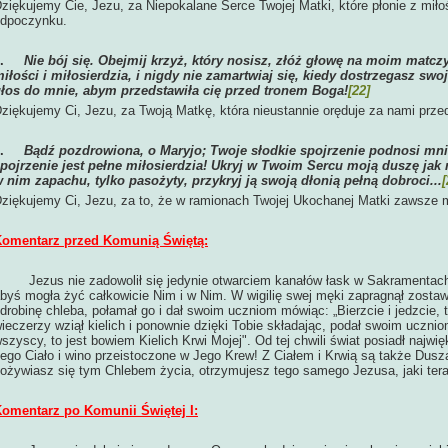
ziękujemy Cie, Jezu, za Niepokalane Serce Twojej Matki, które płonie z mił
dpoczynku.
5.
Nie bój się. Obejmij krzyż, który nosisz, złóż głowę na moim matcz
iłości i miłosierdzia, i nigdy nie zamartwiaj się, kiedy dostrzegasz swo
łos do mnie, abym przedstawiła cię przed tronem Boga!
[22]
ziękujemy Ci, Jezu, za Twoją Matkę, która nieustannie oręduje za nami pr
6.
Bądź pozdrowiona, o Maryjo; Twoje słodkie spojrzenie podnosi mni
pojrzenie jest pełne miłosierdzia! Ukryj w Twoim Sercu moją duszę jak m
 nim zapachu, tylko pasożyty, przykryj ją swoją dłonią pełną dobroci...
[
ziękujemy Ci, Jezu, za to, że w ramionach Twojej Ukochanej Matki zawsze
omentarz przed Komunią Świętą:
Jezus nie zadowolił się jedynie otwarciem kanałów łask w Sakramentach
byś mogła żyć całkowicie Nim i w Nim. W wigilię swej męki zapragnął zostawi
drobinę chleba, połamał go i dał swoim uczniom mówiąc: „Bierzcie i jedzcie, 
ieczerzy wziął kielich i ponownie dzięki Tobie składając, podał swoim uczniom
szyscy, to jest bowiem Kielich Krwi Mojej". Od tej chwili świat posiadł najwi
ego Ciało i wino przeistoczone w Jego Krew! Z Ciałem i Krwią są także Dus
ożywiasz się tym Chlebem życia, otrzymujesz tego samego Jezusa, jaki tera
omentarz po Komunii Świętej I: