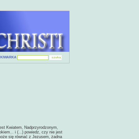
UKIWARKA
 Jest Kwiatem, Nadprzyrodzonym,
em... i (...) powiedz, czy nie jest
 może się równać z Jezusem, żadna