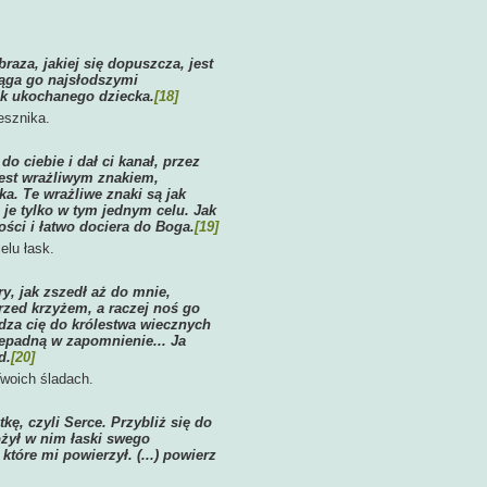
aza, jakiej się dopuszcza, jest
ąga go najsłodszymi
ak ukochanego dziecka.
[18]
esznika.
o ciebie i dał ci kanał, przez
jest wrażliwym znakiem,
a. Te wrażliwe znaki są jak
 je tylko w tym jednym celu. Jak
ości i łatwo dociera do Boga.
[19]
elu łask.
y, jak zszedł aż do mnie,
zed krzyżem, a raczej noś go
dza cię do królestwa wiecznych
zepadną w zapomnienie... Ja
d.
[20]
woich śladach.
kę, czyli Serce. Przybliż się do
łożył w nim łaski swego
które mi powierzył. (...) powierz