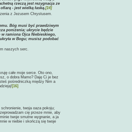
achetną rzeczą jest rezygnacja ze
fiarą - jest wielką łaską.
[14]
oczenia z Jezusem Chrystusem.
o Jemu. Bóg musi być prawdziwym
za poniżenia; ukrycie będzie
się w ramiona Ojca Niebieskiego,
 ukryta w Bogu; musisz podobać
em naszych serc.
kruję całe moje serce. Oto ono,
esz, o dobra Mamo? Daję Ci je bez
esteś pośredniczką między Nim a
dzieją!
[16]
e schronienie, twoja oaza pokoju;
 przeprowadzam cię przeze mnie, aby
minie twoje smutne wygnanie, a ja
nie w niebie i skończą się twoje