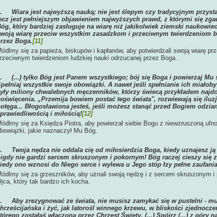
2.
Wiara jest najwyższą nauką; nie jest ślepym czy tradycyjnym przys
ecz jest pełniejszym objawieniem najwyższych prawd, z którymi się zga
óg, który bardziej zasługuje na wiarę niż jakikolwiek ziemski naukowi
woją wiarę przeciw wszystkim zasadzkom i przeciwnym twierdzeniom bi
rzez Boga.
[11]
ódlmy się za papieża, biskupów i kapłanów, aby potwierdzali swoją wiarę p
rzeciwnym twierdzeniom ludzkiej nauki odrzucanej przez Boga.
3.
(...) tylko Bóg jest Panem wszystkiego; bój się Boga i powierzaj Mu
pełniaj wszystkie swoje obowiązki. A nawet jeśli spełnianie ich miałoby
yły miliony chwalebnych męczenników, którzy świecą przykładem najdo
oświęcenia. „Przemija bowiem postać tego świata", rozwiewają się iluz
otęga... Błogosławiona jesteś, jeśli możesz stanąć przed Bogiem odzia
prawiedliwością i miłością!
[12]
ódlmy się za Księdza Piotra, aby powierzał siebie Bogu z niewzruszoną ufnoś
bowiązki, jakie naznaczył Mu Bóg.
4.
Twoja nędza nie oddala cię od miłosierdzia Boga, kiedy uznajesz ją 
igdy nie gardzi sercem skruszonym i pokornym! Bóg raczej cieszy się 
iedy ono wznosi do Niego serce i wylewa u Jego stóp łzy pełne zaufania 
ódlmy się za grzeszników, aby uznali swoją nędzę i z sercem skruszonym i 
jca, który tak bardzo ich kocha.
5.
Aby zrezygnować ze świata, nie musisz zamykać się w pustelni - m
hrześcijańska i żyć, jak latorośl winnego krzewu, w bliskości zjednoc
tórego zostałaś włączona przez Chrzest Święty. (...) Spójrz (...) z góry na