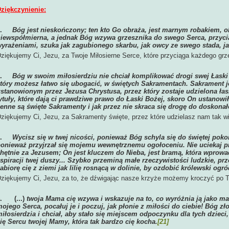
ziękczynienie:
1.
Bóg jest nieskończony; ten kto Go obraża, jest marnym robakiem, obr
iewspółmierna, a jednak Bóg wzywa grzesznika do swego Serca, przyci
yrażeniami, szuka jak zagubionego skarbu, jak owcy ze swego stada, j
ziękujemy Ci, Jezu, za Twoje Miłosierne Serce, które przyciąga każdego grz
2.
Bóg w swoim miłosierdziu nie chciał komplikować drogi swej Łaski d
tóry możesz łatwo się ubogacić, w świętych Sakramentach. Sakrament 
stanowionym przez Jezusa Chrystusa, przez który zostaje udzielona łask
ytuły, które dają ci prawdziwe prawo do Łaski Bożej, skoro On ustanowił
enne są święte Sakramenty i jak przez nie skraca się drogę do doskonał
ziękujemy Ci, Jezu, za Sakramenty święte, przez które udzielasz nam tak wi
3.
Wycisz się w twej nicości, ponieważ Bóg schyla się do świętej pokor
onieważ przyjrzał się mojemu wewnętrznemu ogołoceniu. Nie uciekaj pr
hętnie za Jezusem; On jest kluczem do Nieba, jest bramą, która wprowa
spiracji twej duszy... Szybko przeminą małe rzeczywistości ludzkie, pr
abiorę cię z ziemi jak lilię rosnącą w dolinie, by ozdobić królewski ogró
ziękujemy Ci, Jezu, za to, że dźwigając nasze krzyże możemy kroczyć po T
4.
(...)
twoja Mama cię wzywa i wskazuje na to, co wyróżnia ją jako mat
ojego Serca, pocałuj je i poczuj, jak płonie z miłości do ciebie! Bóg z
iłosierdzia i chciał, aby stało się miejscem odpoczynku dla tych dzieci, 
ię Sercu twojej Mamy, która tak bardzo cię kocha.
[21]