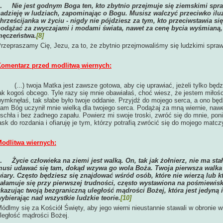
6.
Nie jest godnym Boga ten, kto zbytnio przejmuje się ziemskimi spr
adzieję w ludziach, zapominając o Bogu. Musisz walczyć przeciwko iluz
hrześcijanka w życiu - nigdy nie pójdziesz za tym, kto przeciwstawia się
odążać za zwyczajami i modami świata, nawet za cenę bycia wyśmianą, 
męczeństwa.
[8]
rzepraszamy Cię, Jezu, za to, że zbytnio przejmowaliśmy się ludzkimi spra
omentarz przed modlitwą wiernych:
(...) twoja Matka jest zawsze gotowa, aby cię uprawiać, jeżeli tylko będz
ak kogoś obcego. Tyle razy się mnie obawiałaś, choć wiesz, że jestem miłośc
ymknęłaś, tak słabe było twoje oddanie. Przyjdź do mojego serca, a ono będz
am Bóg uczynił mnie wielką dla twojego serca. Podążaj za mną wiernie, nawet
schła i bez żadnego zapału. Powierz mi swoje troski, zwróć się do mnie, pon
ask do rozdania i ofiaruję je tym, którzy potrafią zwrócić się do mojego matc
odlitwa wiernych:
1.
Życie człowieka na ziemi jest walką. On, tak jak żołnierz, nie ma s
usi udawać się tam, dokąd wzywa go wola Boża. Twoja pierwsza walka
iary. Często będziesz się znajdować wśród osób, które nie wierzą lub któ
ałamuje się przy pierwszej trudności, często wystawiona na pośmiewis
kazując twoją bezgraniczną uległość mądrości Bożej, która jest jedyną i
ybierając nad wszystkie ludzkie teorie.
[10]
ódlmy się za Kościół Święty, aby jego wierni nieustannie stawali w obronie 
ległość mądrości Bożej.