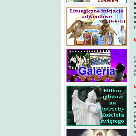
n
c
p
P
K
j
w
s
o
ł
M
m
w
z
u
w
M
u