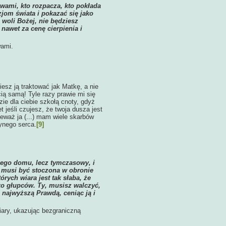
awami, kto rozpacza, kto pokłada
jom świata i pokazać się jako
 woli Bożej, nie będziesz
nawet za cenę cierpienia i
wami.
iesz ją traktować jak Matkę, a nie
ią samą! Tyle razy prawie mi się
ie dla ciebie szkołą cnoty, gdyż
 jeśli czujesz, że twoja dusza jest
ieważ ja (...) mam wiele skarbów
zynego serca.
[9]
tałego domu, lecz tymczasowy, i
 musi być stoczona w obronie
rych wiara jest tak słaba, że
ko głupców. Ty, musisz walczyć,
 najwyższą Prawdą, ceniąc ją i
wiary, ukazując bezgraniczną