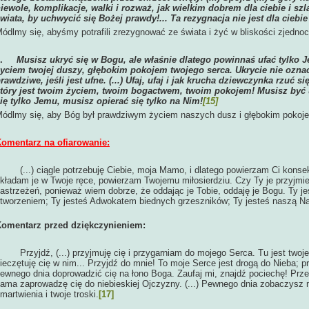
iewole, komplikacje, walki i rozważ, jak wielkim dobrem dla ciebie i szl
wiata, by uchwycić się Bożej prawdy!... Ta rezygnacja nie jest dla ciebie o
ódlmy się, abyśmy potrafili zrezygnować ze świata i żyć w bliskości zjedn
6.
Musisz ukryć się w Bogu, ale właśnie dlatego powinnaś ufać tylk
yciem twojej duszy, głębokim pokojem twojego serca. Ukrycie nie oznac
rawdziwe, jeśli jest ufne. (...) Ufaj, ufaj i jak krucha dziewczynka rzuć 
tóry jest twoim życiem, twoim bogactwem, twoim pokojem! Musisz być
ię tylko Jemu, musisz opierać się tylko na Nim!
[15]
ódlmy się, aby Bóg był prawdziwym życiem naszych dusz i głębokim pokoj
omentarz na ofiarowanie:
(...) ciągle potrzebuję Ciebie, moja Mamo, i dlatego powierzam Ci konse
kładam je w Twoje ręce, powierzam Twojemu miłosierdziu. Czy Ty je przyjmi
astrzeżeń, ponieważ wiem dobrze, że oddając je Tobie, oddaję je Bogu. Ty j
tworzeniem; Ty jesteś Adwokatem biednych grzeszników; Ty jesteś naszą Na
omentarz przed dziękczynieniem:
Przyjdź, (...) przyjmuję cię i przygarniam do mojego Serca. Tu jest twoj
ieczętuję cię w nim... Przyjdź do mnie! To moje Serce jest drogą do Nieba;
ewnego dnia doprowadzić cię na łono Boga. Zaufaj mi, znajdź pociechę! Prze
ama zaprowadzę cię do niebieskiej Ojczyzny. (...) Pewnego dnia zobaczysz m
martwienia i twoje troski.
[17]