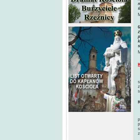
n
ś
M
ż
p
k
s
M
K
s
z
s
K
p
p
s
z