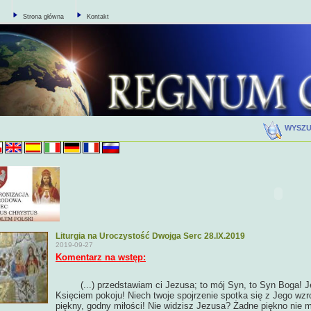
Strona główna
Kontakt
WYSZ
Liturgia na Uroczystość Dwojga Serc 28.IX.2019
2019-09-27
Komentarz na wstęp:
(...) przedstawiam ci Jezusa; to mój Syn, to Syn Boga!
Księciem pokoju! Niech twoje spojrzenie spotka się z Jego wzroki
piękny, godny miłości! Nie widzisz Jezusa? Żadne piękno nie