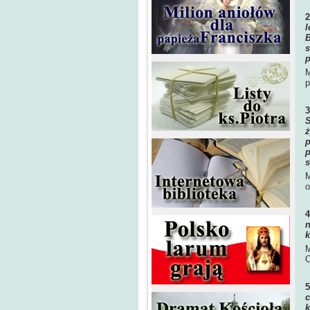
l
B
s
p
M
p
S
ż
p
p
s
M
o
n
k
M
O
c
k