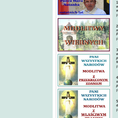
w
w
P
n
P
P
w
p
t
P
s
p
P
d
P