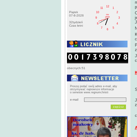
m
p
12
11
1
Piątek
10
2
O
PM
07-8-2026
j
pištek
9
3
J
32tydzień
8
4
Czas letni
N
7
5
6
K
c
P
z
J
c
obecnych:51
K
Proszę podać swój adres e-mail, aby
S
otrzymywać najnowsze informacje
o serwisie www.regnumchristi
M
e-mail
J
z
O
c
A