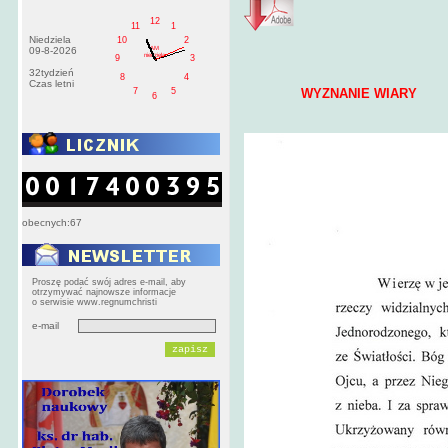
12
11
1
Niedziela
10
2
AM
09-8-2026
niedziela
9
3
32tydzień
8
4
Czas letni
7
5
WYZNANIE WIARY
6
obecnych:67
Proszę podać swój adres e-mail, aby
otrzymywać najnowsze informacje
o serwisie www.regnumchristi
e-mail