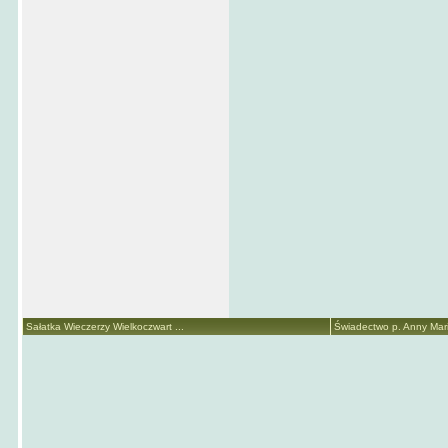
Sałatka Wieczerzy Wielkoczwart ...
Świadectwo p. Anny Marii