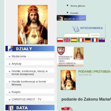
Strona główna
Kontakt
WYSZUKIWARKA
Wydarzenia
Artykuły
Homilie, konferencje, teksty w
PODANIE I PRZYSIĘG
formie dzwiękowej
2016-06-28
Homilie konferencje w formie
filmowej
Książki
podanie do Zakonu Mariań
CHRISTUS VINCIT - TV