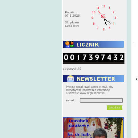
12
11
1
Piątek
10
2
AM
07-8-2026
pištek
9
3
32tydzień
8
4
Czas letni
7
5
6
obecnych:49
Proszę podać swój adres e-mail, aby
otrzymywać najnowsze informacje
o serwisie www.regnumchristi
e-mail