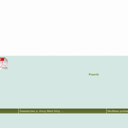
Powrót
Świadectwo p. Anny Marii Góry ...
Modlitwa poświę
© 2008 www.regnumchristi.com.pl
strona jest własnością - Społeczny Ruch Zapotrzebowania Wiary z siedzibą w Norwegii