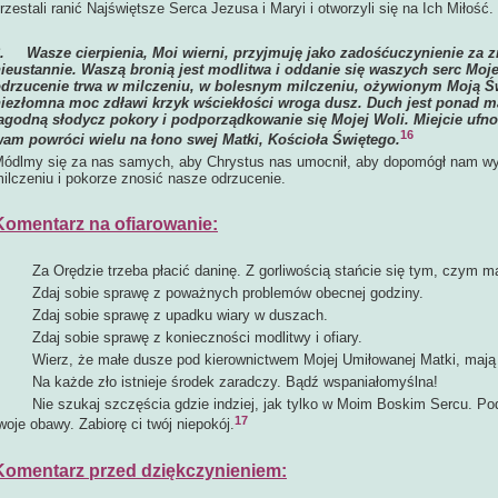
rzestali ranić Najświętsze Serca Jezusa i Maryi i otworzyli się na Ich Miłość.
6.
Wasze cierpienia, Moi wierni, przyjmuję jako zadośćuczynienie za z
ieustannie. Waszą bronią jest modlitwa i oddanie się waszych serc Mo
drzucenie trwa w milczeniu, w bolesnym milczeniu, ożywionym Moją Ś
iezłomna moc zdławi krzyk wściekłości wroga dusz. Duch jest ponad mat
agodną słodycz pokory i podporządkowanie się Mojej Woli. Miejcie ufnoś
16
am powróci wielu na łono swej Matki, Kościoła Świętego.
ódlmy się za nas samych, aby Chrystus nas umocnił, aby dopomógł nam wyt
ilczeniu i pokorze znosić nasze odrzucenie.
Komentarz na ofiarowanie:
a Orędzie trzeba płacić daninę. Z gorliwością stańcie się tym, czym mac
daj sobie sprawę z poważnych problemów obecnej godziny.
Zdaj sobie sprawę z upadku wiary w duszach.
daj sobie sprawę z konieczności modlitwy i ofiary.
ierz, że małe dusze pod kierownictwem Mojej Umiłowanej Matki, mają 
a każde zło istnieje środek zaradczy. Bądź wspaniałomyślna!
ie szukaj szczęścia gdzie indziej, jak tylko w Moim Boskim Sercu. Poda
17
woje obawy. Zabiorę ci twój niepokój.
Komentarz przed dziękczynieniem: