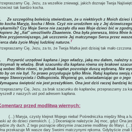
rzepraszamy Cię, Jezu, za wszelkie zniewagi, jakich doznaje Twoja Najświęt
rzecież tak bardzo kocha.
5.
Ze szczególną boleścią stwierdzam, że u niektórych z Moich dzieci 
to kocha Maryję, kocha i Mnie. Czyż nie urodziłem się z Jej dziewiczego
ykarmiła? Czy Moje Serce nie zaczęło dla was Moje dzieci bić w zgodn
opiero Jej „fiat" umożliwiło Zbawienie. Ona była pierwsza, która Mnie 
nie przyjemniejszego, jak uczczenie Jej matczynego Serca przez wasze
7
erca dała życie Mojej ludzkiej naturze.
rzepraszamy Cię, Jezu, za to, że Twoja Matka jest dzisiaj tak mało czczona 
6.
Przywróć urzędowi kapłana i jego władzy, jaką mu dałem, należny s
trzymali tę władzę. Brak szacunku dla kapłana równa się brakowi szacu
ą wobec Mnie równi, to jednak kapłan pozostaje duszą wybraną. Nie wy
to by on nie był. To prawo przysługuje tylko Mnie. Ratuj kapłana swoją 
wego Stworzyciela i Odkupiciela. Wspieraj go, uświadamiając go o jeg
ymagana świętość nie jest przeżytkiem. Ona jest dziś raczej bardziej k
rzepraszamy Cię, Jezu, za brak szacunku do kapłanów, przepraszamy za każ
yszedł z naszych ust pod adresem kapłana.
Komentarz przed modlitwą wiernych:
...) Maryja, czysty klejnot Mojego nieba! Pośredniczka między Mną a lud
aski aż do dzieci ziemskich. (...) Doceniajcie należycie Jej moc, gdyż Ona j
ędzie zły duch. Z tego poznajcie olbrzymie znaczenie modlitwy do Maryi. (...
na przekazuje Mi wasze dary Swoimi matczynymi rękoma. Gdybyście znali lep