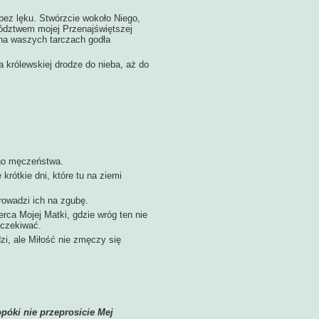
bez lęku. Stwórzcie wokoło Niego,
wództwem mojej Przenajświętszej
 na waszych tarczach godła
królewskiej drodze do nieba, aż do
go męczeństwa.
rótkie dni, które tu na ziemi
rowadzi ich na zgubę.
a Mojej Matki, gdzie wróg ten nie
yczekiwać.
, ale Miłość nie zmęczy się
póki nie przeprosicie Mej