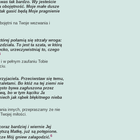
as tak bardzo. Wy jesteście
za obojętność. Moje małe dusze
tak gasić będą Moje pragnienie
bojętni na Twoje wezwania i
tórej połamią się strzały wroga:
działa. To jest ta szata, w którą
ecko, urzeczywistniaj to, czego
4
i w pełnym zaufaniu Tobie
ciu.
Przyjaciela. Przeciwstaw się temu,
aletami. Bo któż na tej ziemi nie
zęsto bywa zagłuszona przez
iwą, bo w tym kąciku Ja
ech jak rąbek błękitnego nieba
ania innych, przepraszamy że nie
Twojej miłości.
oraz bardziej i wiernie Jej
tszą Matkę, już są potępione.
6
cze Mój gniew załagodzić.