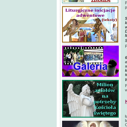
P
p
k
w
D
M
S
P
o
s
k
t
W
P
w
(
ł
b
O