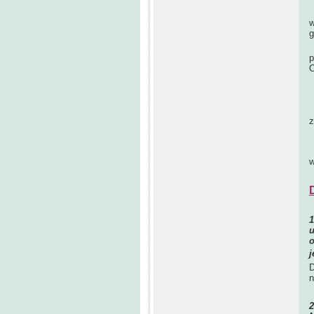
B
w
g
Z
p
O
W
U
J
z
T
Z
w
u
o
j
D
n