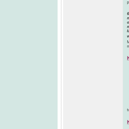
p
n
o
n
ł
w
M
m
Z
Z
Z
W
N
N
t