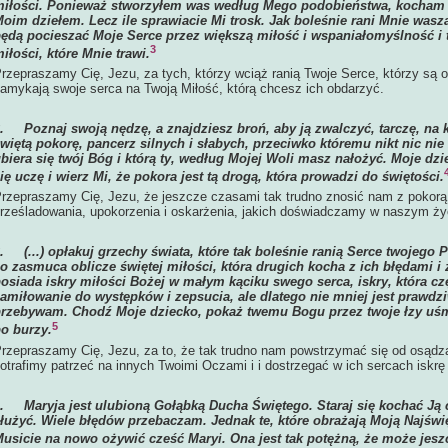
iłości. Ponieważ stworzyłem was według Mego podobieństwa, kocham w
oim dziełem. Lecz ile sprawiacie Mi trosk. Jak boleśnie rani Mnie was
ędą pocieszać Moje Serce przez większą miłość i wspaniałomyślność i 
3
iłości, które Mnie trawi.
rzepraszamy Cię, Jezu, za tych, którzy wciąż ranią Twoje Serce, którzy są o
amykają swoje serca na Twoją Miłość, którą chcesz ich obdarzyć.
2.
Poznaj swoją nędzę, a znajdziesz broń, aby ją zwalczyć, tarczę, na k
więtą pokorę, pancerz silnych i słabych, przeciwko któremu nikt nic nie z
biera się twój Bóg i którą ty, według Mojej Woli masz nałożyć. Moje dzi
ię uczę i wierz Mi, że pokora jest tą drogą, która prowadzi do świętości.
rzepraszamy Cię, Jezu, że jeszcze czasami tak trudno znosić nam z pokorą 
rześladowania, upokorzenia i oskarżenia, jakich doświadczamy w naszym ży
3.
(...) opłakuj grzechy świata, które tak boleśnie ranią Serce twojego 
o zasmuca oblicze świętej miłości, która drugich kocha z ich błędami i z
osiada iskry miłości Bożej w małym kąciku swego serca, iskry, która c
amiłowanie do występków i zepsucia, ale dlatego nie mniej jest prawdz
rzebywam. Chodź Moje dziecko, pokaż twemu Bogu przez twoje łzy uśmi
5
o burzy.
rzepraszamy Cię, Jezu, za to, że tak trudno nam powstrzymać się od osądz
otrafimy patrzeć na innych Twoimi Oczami i i dostrzegać w ich sercach iskrę 
4.
Maryja jest ulubioną Gołąbką Ducha Świętego. Staraj się kochać Ją c
łużyć. Wiele błędów przebaczam. Jednak te, które obrażają Moją Najświę
usicie na nowo ożywić cześć Maryi. Ona jest tak potężną, że może jesz