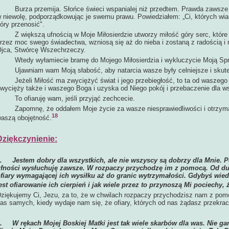
urza przemija. Słońce świeci wspanialej niż przedtem. Prawda zawsze z
 niewolę, podporządkowując je swemu prawu. Powiedziałem: „Ci, których wiar
óry przenosić".
 większą ufnością w Moje Miłosierdzie utworzy miłość góry serc, które z
rzez moc swego świadectwa, wzniosą się aż do nieba i zostaną z radością i m
jca, Stwórcę Wszechrzeczy.
tedy wyłamiecie bramę do Mojego Miłosierdzia i wykluczycie Moją Spr
jawniam wam Moją słabość, aby natarcia wasze były celniejsze i skute
eżeli Miłość ma zwyciężyć świat i jego przebiegłość, to ta od waszego 
wycięży także i waszego Boga i uzyska od Niego pokój i przebaczenie dla ws
o ofiaruję wam, jeśli przyjąć zechcecie.
apomnę, że oddałem Moje życie za wasze niesprawiedliwości i otrzymał
18
aszą obojętność.
Dziękczynienie:
1.
Jestem dobry dla wszystkich, ale nie wszyscy są dobrzy dla Mnie. 
fności wysłuchuję zawsze. W rozpaczy przychodzę im z pomocą. Od 
fiary wymagającej ich wysiłku aż do granic wytrzymałości. Gdybyś wiedz
est ofiarowanie ich cierpień i jak wiele przez to przynoszą Mi pociechy,
ziękujemy Ci, Jezu, za to, że w chwilach rozpaczy przychodzisz nam z pom
as samych, kiedy wydaje nam się, że ofiary, których od nas żądasz przekrac
2.
W rękach Mojej Boskiej Matki jest tak wiele skarbów dla was. Nie ga