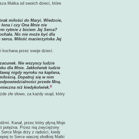
sza Matka od swoich dzieci, które
brak miłości do Maryi. Wiedzcie,
 łona i czy Ona Mnie nie
ym rytmie z biciem Jej Serca?
kochała. Nic nie może być dla
 serca. Miłość macierzyńska Jej
i kochana przez swoje dzieci.
zacunek. Nie wszyscy ludzie
nku dla Mnie. Jakkolwiek ludzie
dawaj nigdy wyroku na kapłana,
miłością. Dopatruj się w nim
o odpowiedzialności przede Mną.
8
onieczna niż kiedykolwiek.
de złe słowo, za każdy osąd, który
źmi. Kanał, przez który płyną Moje
est potężna. Przez nią zwyciężony
) Serce Moje drży z radości, kiedy
iej to Serce waszej słodkiej Matki