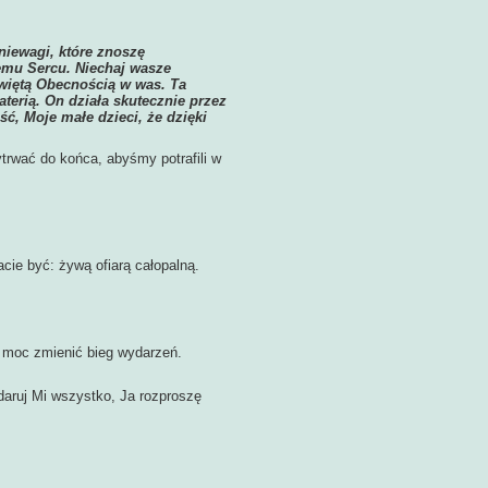
niewagi, które znoszę
jemu Sercu. Niechaj wasze
więtą Obecnością w was. Ta
erią. On działa skutecznie przez
ć, Moje małe dzieci, że dzięki
rwać do końca, abyśmy potrafili w
ie być: żywą ofiarą całopalną.
moc zmienić bieg wydarzeń.
ruj Mi wszystko, Ja rozproszę