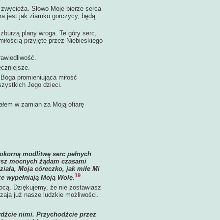
wycięża. Słowo Moje bierze serca
a jest jak ziarnko gorczycy, będą
burzą plany wroga. Te góry serc,
iłością przyjęte przez Niebieskiego
awiedliwość.
czniejsze.
Boga promieniująca miłość
zystkich Jego dzieci.
em w zamian za Moją ofiarę
Pokorną modlitwę serc pełnych
dusz mocnych żądam czasami
iała, Moja córeczko, jak miłe Mi
19
 że wypełniają Moją Wolę.
ocą. Dziękujemy, że nie zostawiasz
zają już nasze ludzkie możliwości.
rdźcie nimi. Przychodźcie przez