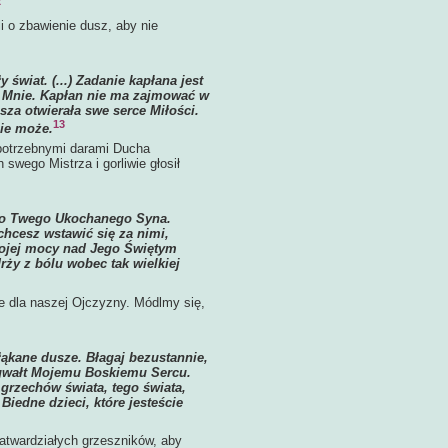
2
i o zbawienie dusz, aby nie
świat. (...) Zadanie kapłana jest
e Mnie. Kapłan nie ma zajmować w
sza otwierała swe serce Miłości.
13
nie może.
 potrzebnymi darami Ducha
swego Mistrza i gorliwie głosił
two Twego Ukochanego Syna.
echcesz wstawić się za nimi,
wojej mocy nad Jego Świętym
rży z bólu wobec tak wielkiej
e dla naszej Ojczyzny. Módlmy się,
błąkane dusze. Błagaj bezustannie,
 gwałt Mojemu Boskiemu Sercu.
 grzechów świata, tego świata,
Biedne dzieci, które jesteście
atwardziałych grzeszników, aby