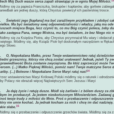
1
iech Mój Duch wasze serca zapali strawiając je w ogniu Mojej Miłości.
ódlmy się za papieża Franciszka, biskupów i kapłanów, aby gorliwie zabiegal
aniedbali ani jednej duszy, którą Chrystus powierzył ich pasterskiej trosce.
3.
Świętość jego [kapłana] ma być zaraźliwym przykładem i zdobyć cały 
ielkie. Ma być świadomy swej odpowiedzialności i władzy, jaką ma od
uszach miejsca Boga, lecz czynić to, co mu Bóg czynić poleca, żeby du
ako zastępca Pana, swego Mistrza, ma być świadom, że bez Niego nic 
ódlmy się za Księdza Piotra, aby Chrystus przymnażał Mu wiary i obdarzał
więtego. Módlmy się, aby Ksiądz Piotr był doskonałym narzędziem w Rękach 
ego Słowo.
4.
O, Niepokalana Matko, przez Twoje wstawiennictwo ratuj dziedzic
iedni grzesznicy, którzy nie chcą zostać uratowani! Jednak, jeżeli Ty z
prawiedliwość Boża zostanie zwyciężona. Bo któż zaprzeczyć może T
ercem. (...) Matko Pięknej Miłości, pomóż nam! Twoje matczyne Serce d
14
ańby. (...) Bolesne i Niepokalane Serce Maryi ratuj nas!
rzez wstawiennictwo Maryi Królowej Polski módlmy się o ratunek i odrodzeni
by Polacy nie obrażali więcej Najświętszych Serc Jezusa i Maryi
5.
Ja daję życie i ratuję dusze. Módl się żarliwie i z bólem duszy za z
bym im przebaczył. Ja jestem nieskończonym Miłosierdziem. Zadawaj
noś twoje trudy z miłości do Mnie. Proś o przebaczenie i odpuszczenie
tóry nie umie kochać. Ja jednak kocham za nich i chcę im dać nadzieję. 
15
akie słabe.
ódlmy się o przebaczenie i odpuszczenie grzechów świata. Módlmy się za z