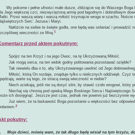
Wy pokorne i pełne ufności małe dusze, zbliżajcie się do Waszego Boga 
la Jego większej czci, niezwyciężoną armię pod łagodnym i dobrotliwym do
atki. Przez waszą wiarę i waszą miłość trzymajcie wroga w szachu. Noście
ajświętszych Serc: Jezusa i Maryi.
ałóżcie na siebie te święte godła, one będą was osłaniać i prowadzić na 
1
zczęśliwej wieczności ze Mną.
Komentarz przed aktem pokutnym:
Spójrz na ten Krzyż i na jego Owoc, na tę Ukrzyżowaną Miłość.
ak mogą serca, na ten widok godny politowania pozostawać oziębłe?
ak niewielu dba o to, aby Ukrzyżowanego uwolnić od Jego dobrowolne
iłość, którą On rozdaje, znajduje tylko u nielicznych oddźwięk. Czyż te k
pędzają, warte są tego, że stracą swoją wieczność w niebie?
iech uciekają, jeśli nie są dosyć silni, by stawić czoło wrogowi, który p
iechaj się chronią pod opieką Mego Boskiego Serca i Najświętszego Serc
oże ich dosięgnąć. Jeszcze jest czas, jednak nie powinni już bezczynnie w
uż wiem, że ta łaskawość Boga pozostanie u większości bez odpowiedzi
2
ołaniem.
Akt pokutny:
1.
Moje dzieci, mówię wam, że tak długo będę wisiał na tym krzyżu, do