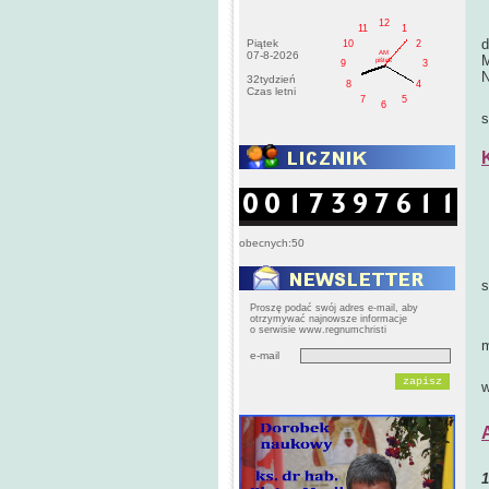
12
11
1
d
Piątek
10
2
AM
07-8-2026
M
pištek
9
3
N
32tydzień
8
4
Czas letni
N
7
5
6
s
J
obecnych:50
T
M
s
N
Proszę podać swój adres e-mail, aby
otrzymywać najnowsze informacje
N
o serwisie www.regnumchristi
m
e-mail
J
w