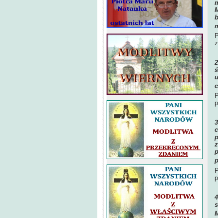
m
M
b
m
P
z
ś
u
c
P
p
c
p
z
p
p
P
p
s
M