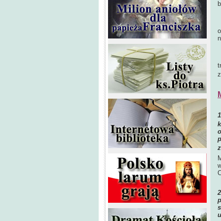
b
K
O
o
n
B
N
t
z
k
o
p
z
M
w
C
p
s
u