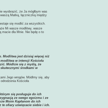
ie wyobrazić, że Ja mógłbym was
 i waszą Matką, łączniczką między
staje się modlić za wszystkich.
aże Mi wasze modlitwy, wasze
órą macie dla Mnie. Nie będę o to
 Modlitwa jest dzisiaj więcej niż
odlitwa w intencji Kościoła
zić. Módlcie się z myślą, że
ie skutecznymi środkami w
akami Jego wrogów. Módlmy się, aby
i odrodzenia Kościoła
którym się posługuje do ich
rezygnacją ze swego egoizmu i ze
żcie Moim Kapłanom do ich
te ofiary uświęcacie siebie i ich.