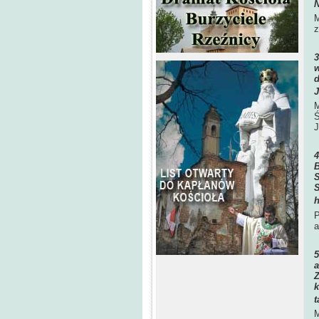
N
M
z
w
d
J
M
Ś
J
B
S
S
h
P
a
a
Z
k
t
M