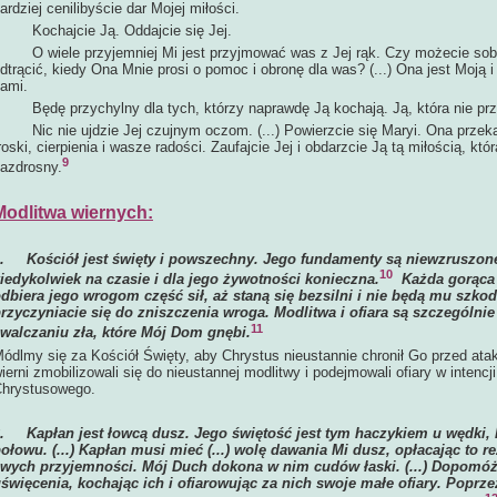
ardziej cenilibyście dar Mojej miłości.
ochajcie Ją. Oddajcie się Jej.
 wiele przyjemniej Mi jest przyjmować was z Jej rąk. Czy możecie sob
dtrącić, kiedy Ona Mnie prosi o pomoc i obronę dla was? (...) Ona jest Moją
ami.
ędę przychylny dla tych, którzy naprawdę Ją kochają. Ją, która nie prze
ic nie ujdzie Jej czujnym oczom. (...) Powierzcie się Maryi. Ona przek
roski, cierpienia i wasze radości. Zaufajcie Jej i obdarzcie Ją tą miłością, kt
9
azdrosny.
Modlitwa wiernych:
1.
Kościół jest święty i powszechny. Jego fundamenty są niewzruszone.
10
iedykolwiek na czasie i dla jego żywotności konieczna.
Każda gorąca m
dbiera jego wrogom część sił, aż staną się bezsilni i nie będą mu szkod
rzyczyniacie się do zniszczenia wroga. Modlitwa i ofiara są szczególn
11
walczaniu zła, które Mój Dom gnębi.
ódlmy się za Kościół Święty, aby Chrystus nieustannie chronił Go przed at
ierni zmobilizowali się do nieustannej modlitwy i podejmowali ofiary w intencj
hrystusowego.
2.
Kapłan jest łowcą dusz. Jego świętość jest tym haczykiem u wędki, 
ołowu. (...) Kapłan musi mieć (...) wolę dawania Mi dusz, opłacając to 
wych przyjemności. Mój Duch dokona w nim cudów łaski. (...) Dopomó
święcenia, kochając ich i ofiarowując za nich swoje małe ofiary. Poprzez 